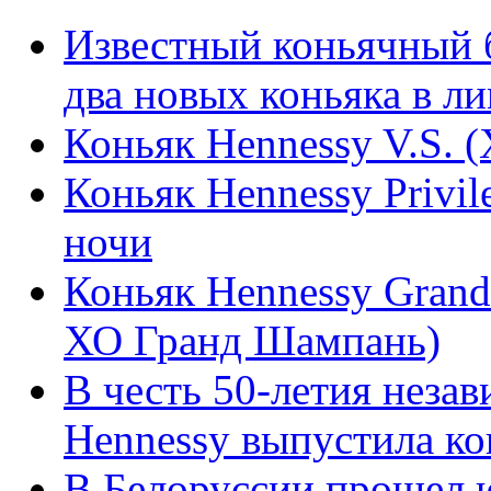
Известный коньячный б
два новых коньяка в л
Коньяк Hennessy V.S. 
Коньяк Hennessy Privil
ночи
Коньяк Hennessy Gran
ХО Гранд Шампань)
В честь 50-летия неза
Hennessy выпустила ко
В Белоруссии прошел 