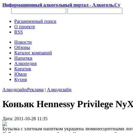
Информационный алкогольный портал - Алкоголь.Су
Расширенный поиск
О проекте
RSS
Новости
Обзоры
Каталог компаний
Напитки
Алкопедия
Креатив
Юмор
Кухня
Алкодизайн
Реклама
|
Алкодизайн
Коньяк Hennessy Privilege NyX
Дата: 2011-10-28 11:35
Бутылка с элитным напитком украшена люминесцентными логот