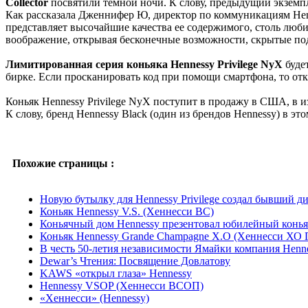
Collector
посвятили темной ночи. К слову, предыдущий экземпля
Как рассказала Дженнифер Ю, директор по коммуникациям Hen
представляет высочайшие качества ее содержимого, столь лю
воображение, открывая бесконечные возможности, скрытые п
Лимитированная серия коньяка Hennessy Privilege NyX
буде
бирке. Если просканировать код при помощи смартфона, то отк
Коньяк Hennessy Privilege NyX поступит в продажу в США, в и
К слову, бренд Hennessy Black (один из брендов Hennessy) в 
Похожие страницы :
Новую бутылку для Hennessy Privilege создал бывший 
Коньяк Hennessy V.S. (Хеннесси ВС)
Коньячный дом Hennessy презентовал юбилейный коньяк 
Коньяк Hennessy Grande Champagne X.O (Хеннесси ХО 
В честь 50-летия независимости Ямайки компания Henn
Dewar’s Чтения: Посвящение Довлатову
KAWS «открыл глаза» Hennessy
Hennessy VSOP (Хеннесси ВСОП)
«Хеннесси» (Hennessy)