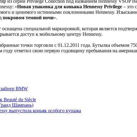
р из серии Privilege Collection под названием Hennessy VSOP H
nessy: «
Новая упаковка для коньяка Hennessy Privilege
– это 
бимого и ценимого истинными поклонниками Hennessy. Изыскан
од
покровом темной ночи
».
т оснащена специальной маркировкой, которая является подтвер
рывается доступ к мобильному центру Hennessy.
збранные точки торговли с 01.12.2011 года. Бутылка объемом 75
этом году отметил свою первую годовщину пребывания на америка
дизайнер BMW
Beauté du Siècle
Гранд Шампань)
essy выпустила коньяк особого купажа