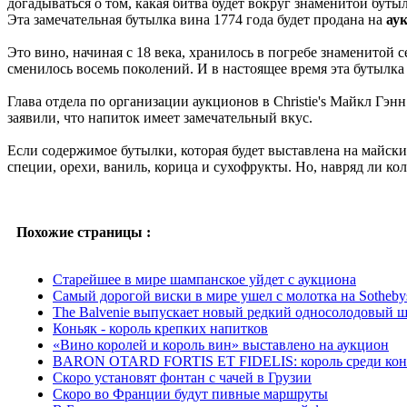
догадываться о том, какая битва будет вокруг знаменитой бутыл
Эта замечательная бутылка вина 1774 года будет продана на
аук
Это вино, начиная с 18 века, хранилось в погребе знаменитой 
сменилось восемь поколений. И в настоящее время эта бутылка
Глава отдела по организации аукционов в Christie's Майкл Гэнн
заявили, что напиток имеет замечательный вкус.
Если содержимое бутылки, которая будет выставлена на майских
специи, орехи, ваниль, корица и сухофрукты. Но, навряд ли ко
Похожие страницы :
Старейшее в мире шампанское уйдет с аукциона
Самый дорогой виски в мире ушел с молотка на Sotheby
The Balvenie выпускает новый редкий односолодовый 
Коньяк - король крепких напитков
«Вино королей и король вин» выставлено на аукцион
BARON OTARD FORTIS ET FIDELIS: король среди кон
Скоро установят фонтан с чачей в Грузии
Скоро во Франции будут пивные маршруты