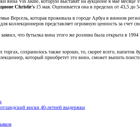
ки вина Vin Jaune, которую выставят на аукционе в мае месяце э
ционе Christie's
15 мая. Оценивается она в пределах от 43,5 до 5
семьи Версель, которая проживала в городе Арбуа в винном реги
 для коллекционеров представляет огромную ценность за счет сво
 заявил, что бутылка вина этого же розлива была открыта в 1994
 торгах, сохранилось также хорошо, то, скорее всего, напиток б
ллекционер, который приобретет это вино, сможет выпить поисти
s
шотландский виски 40-летней выдержки
ьяков