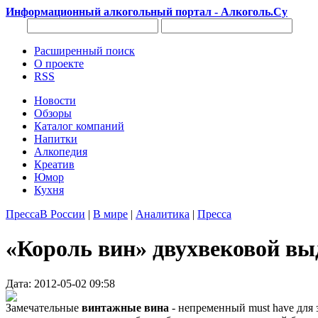
Информационный алкогольный портал - Алкоголь.Су
Расширенный поиск
О проекте
RSS
Новости
Обзоры
Каталог компаний
Напитки
Алкопедия
Креатив
Юмор
Кухня
Пресса
В России
|
В мире
|
Аналитика
|
Пресса
«Король вин» двухвековой вы
Дата: 2012-05-02 09:58
Замечательные
винтажные вина
- непременный must have для