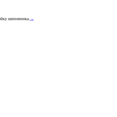
тойку шиповника.
→