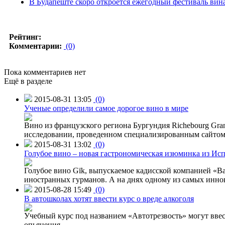
В Будапеште скоро откроется ежегодный фестиваль вин
Рейтинг:
Комментарии:
(0)
Пока комментариев нет
Ещё в разделе
2015-08-31 13:05
(0)
Ученые определили самое дорогое вино в мире
Вино из французского региона Бургундия Richebourg Grand
исследовании, проведенном специализированным сайтом 
2015-08-31 13:02
(0)
Голубое вино – новая гастрономическая изюминка из Ис
Голубое вино Gïk, выпускаемое кадисской компанией «Ba
иностранных гурманов. А на днях одному из самых инн
2015-08-28 15:49
(0)
В автошколах хотят ввести курс о вреде алкоголя
Учебный курс под названием «Автотрезвость» могут вве
опьянения.
→