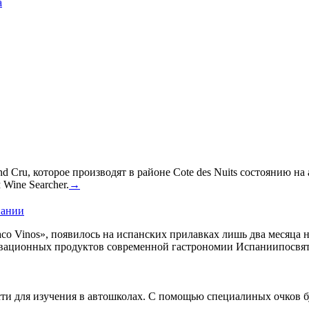
а
 Cru, которое производят в районе Cote des Nuits состоянию на
Wine Searcher.
→
пании
co Vinos», появилось на испанских прилавках лишь два месяца 
овационных продуктов современной гастрономии Испаниипосвят
сти для изучения в автошколах. С помощью специалиных очков б