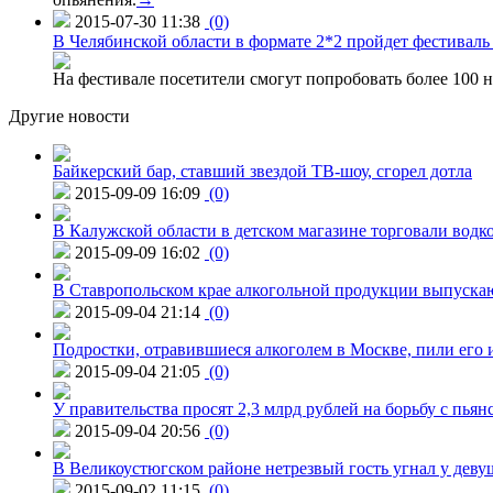
2015-07-30 11:38
(0)
В Челябинской области в формате 2*2 пройдет фестивал
На фестивале посетители смогут попробовать более 100 н
Другие новости
Байкерский бар, ставший звездой ТВ-шоу, сгорел дотла
2015-09-09 16:09
(0)
В Калужской области в детском магазине торговали водк
2015-09-09 16:02
(0)
В Ставропольском крае алкогольной продукции выпуска
2015-09-04 21:14
(0)
Подростки, отравившиеся алкоголем в Москве, пили его и
2015-09-04 21:05
(0)
У правительства просят 2,3 млрд рублей на борьбу с пьян
2015-09-04 20:56
(0)
В Великоустюгском районе нетрезвый гость угнал у дев
2015-09-02 11:15
(0)