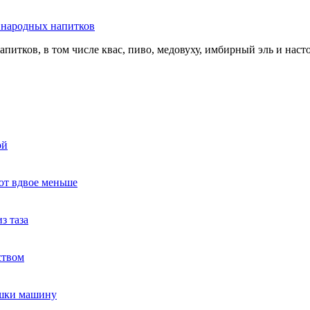
ь народных напитков
апитков, в том числе квас, пиво, медовуху, имбирный эль и нас
ой
ют вдвое меньше
з таза
ством
ушки машину