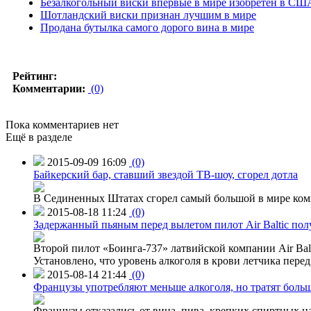
Безалкогольный виски впервые в мире изобретен в СШ
Шотландский виски признан лучшим в мире
Продана бутылка самого дорого вина в мире
Рейтинг:
Комментарии:
(0)
Пока комментариев нет
Ещё в разделе
2015-09-09 16:09
(0)
Байкерский бар, ставший звездой ТВ-шоу, сгорел дотла
В Сединенных Штатах сгорел самый большой в мире комп
2015-08-18 11:24
(0)
Задержанный пьяным перед вылетом пилот Air Baltic по
Второй пилот «Боинга-737» латвийской компании Air Balt
Установлено, что уровень алкоголя в крови летчика пере
2015-08-14 21:44
(0)
Французы употребляют меньше алкоголя, но тратят больш
Французы отказались от вина, пива, крепких спиртных на