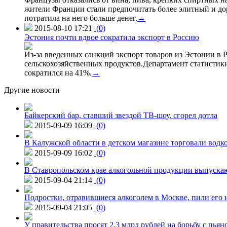
жители Франции стали предпочитать более элитный и доро
потратила на него больше денег.
→
2015-08-10 17:21
(0)
Эстония почти вдвое сократила экспорт в Россию
Из-за введенных санкций экспорт товаров из Эстонии в Р
сельскохозяйственных продуктов.Департамент статистики
сократился на 41%.
→
Другие новости
Байкерский бар, ставший звездой ТВ-шоу, сгорел дотла
2015-09-09 16:09
(0)
В Калужской области в детском магазине торговали водк
2015-09-09 16:02
(0)
В Ставропольском крае алкогольной продукции выпуска
2015-09-04 21:14
(0)
Подростки, отравившиеся алкоголем в Москве, пили его и
2015-09-04 21:05
(0)
У правительства просят 2,3 млрд рублей на борьбу с пьян