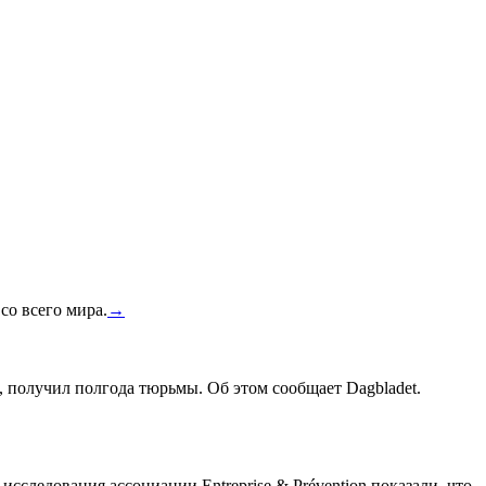
со всего мира.
→
, получил полгода тюрьмы. Об этом сообщает Dagbladet.
сследования ассоциации Entreprise & Prévention показали, что