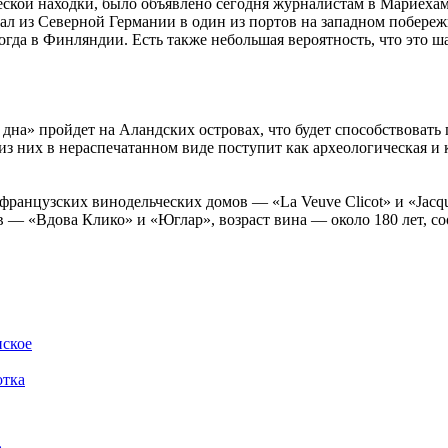
ской находки, было объявлено сегодня журналистам в Мариехам
овал из Северной Германии в один из портов на западном побер
огда в Финляндии. Есть также небольшая вероятность, что это 
дна» пройдет на Аландских островах, что будет способствовать 
из них в нераспечатанном виде поступит как археологическая и
ранцузских винодельческих домов — «La Veuve Clicot» и «Jacqu
в — «Вдова Клико» и «Юглар», возраст вина — около 180 лет, с
нское
отка