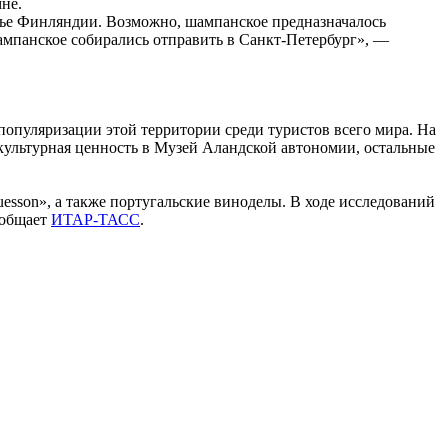
не.
ежье Финляндии. Возможно, шампанское предназначалось
шампанское собирались отправить в Санкт-Петербург», —
популяризации этой территории среди туристов всего мира. На
 культурная ценность в Музей Аландской автономии, остальные
esson», а также португальские виноделы. В ходе исследований
ообщает
ИТАР-ТАСС
.