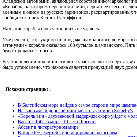
Аландской автономии, являющейся собственником археологиче
«Корабль, на котором перевозили вино, вероятнее всего, след
военным в одном из русских гарнизонов, расквартированных т
сообщил историк Кеннет Густаффсон.
Название корабля пока установить не удалось.
Уже решено, что аукцион по продаже шампанского «с морского 
затонувшем корабле оказалось 168 бутылок шампанского. Пять 
будут проданы с торгов.
В установлении подлинности вина участвовали эксперты двух ф
было установлено, что находка является продукцией двух домо
Похожие страницы :
В Балтийском море найдено самое старое в мире шампа
Назван самый дорогой винный лот аукциона Sotheby's
«Король вин» двухвековой выдержки скоро уйдет с мол
Bacardi: 150 - в мире, 10 лет в России
Абсент в литературном мире
В мире 6% смертей спровоцировано алкоголем