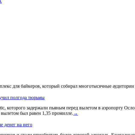
А
лекс для байкеров, который собирал многотысячные аудитории 
лучил полгода тюрьмы
ic, которого задержали пьяным перед вылетом в аэропорту Осло
д вылетом был равен 1,35 промилле.
→
е денег на него
питков и стали приобретать более дорогой алкоголь. Ежегодные и