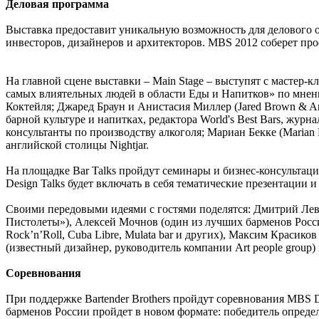
Деловая программа
Выставка предоставит уникальную возможность для делового 
инвесторов, дизайнеров и архитекторов. MBS 2012 соберет пр
На главной сцене выставки – Main Stage – выступят с мастер-
самых влиятельных людей в области Еды и Напитков» по мнению
Коктейля; Джаред Браун и Анистасия Миллер (Jared Brown & Anis
барной культуре и напитках, редактора World's Best Bars, жу
консультанты по производству алкоголя; Мариан Бекке (Maria
английской столицы Nightjar.
На площадке Bar Talks пройдут семинары и бизнес-консультац
Design Talks будет включать в себя тематические презентации
Своими передовыми идеями с гостями поделятся: Дмитрий Ле
Пистолеты»), Алексей Мочнов (один из лучших барменов Росси
Rock’n’Roll, Cuba Libre, Mulata bar и других), Максим Красик
(известный дизайнер, руководитель компании Art people group
Соревнования
При поддержке Bartender Brothers пройдут соревнования MBS 
барменов России пройдет в новом формате: победитель определи