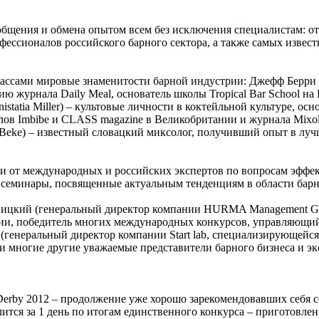
общения и обмена опытом всем без исключения специалистам: о
офессионалов российского барного сектора, а также самых изве
классами мировые знаменитости барной индустрии: Джефф Берри (
 журнала Daily Meal, основатель школы Tropical Bar School на
tatia Miller) – культовые личности в коктейльной культуре, осн
рналов Imbibe и CLASS magazine в Великобритании и журнала Mix
n Beke) – известный словацкий миксолог, получивший опыт в лу
ии от международных и российских экспертов по вопросам эффек
 и семинары, посвященные актуальным тенденциям в области барн
вицкий (генеральный директор компании HURMA Management Gro
и, победитель многих международных конкурсов, управляющий к
ов (генеральный директор компании Start lab, специализирующей
) и многие другие уважаемые представители барного бизнеса и эк
Derby 2012 – продолжение уже хорошо зарекомендовавших себя 
тся за 1 день по итогам единственного конкурса – приготовления