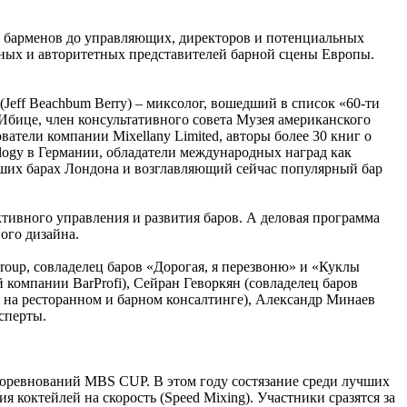
т барменов до управляющих, директоров и потенциальных
стных и авторитетных представителей барной сцены Европы.
Jeff Beachbum Berry) – миксолог, вошедший в список «60-ти
 Ибице, член консультативного совета Музея американского
ователи компании Mixellany Limited, авторы более 30 книг о
ology в Германии, обладатели международных наград как
чших барах Лондона и возглавляющий сейчас популярный бар
тивного управления и развития баров. А деловая программа
ого дизайна.
up, совладелец баров «Дорогая, я перезвоню» и «Куклы
омпании BarProfi), Сейран Геворкян (совладелец баров
ся на ресторанном и барном консалтинге), Александр Минаев
сперты.
соревнований MBS CUP. В этом году состязание среди лучших
 коктейлей на скорость (Speed Mixing). Участники сразятся за