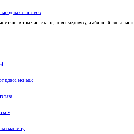
ь народных напитков
апитков, в том числе квас, пиво, медовуху, имбирный эль и нас
ой
ют вдвое меньше
з таза
ством
ушки машину