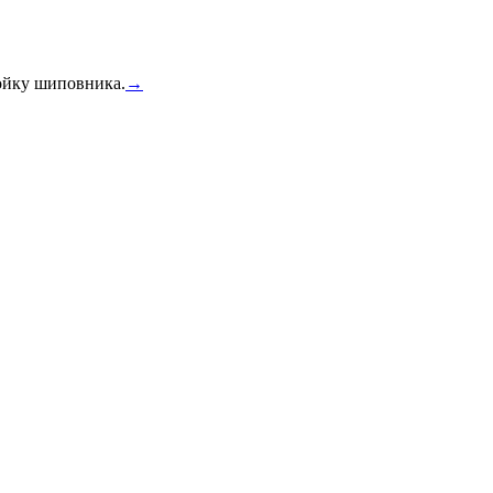
тойку шиповника.
→