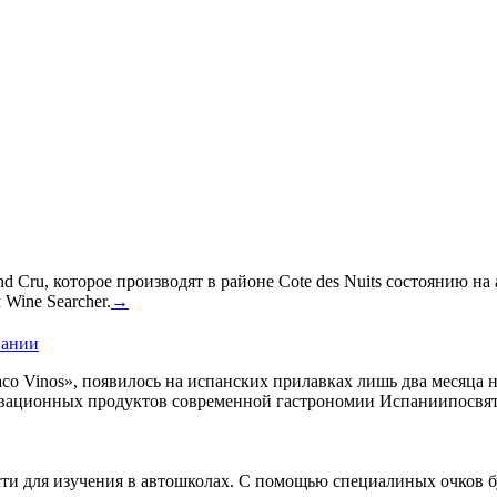
 Cru, которое производят в районе Cote des Nuits состоянию на
Wine Searcher.
→
пании
co Vinos», появилось на испанских прилавках лишь два месяца 
овационных продуктов современной гастрономии Испаниипосвят
сти для изучения в автошколах. С помощью специалиных очков б