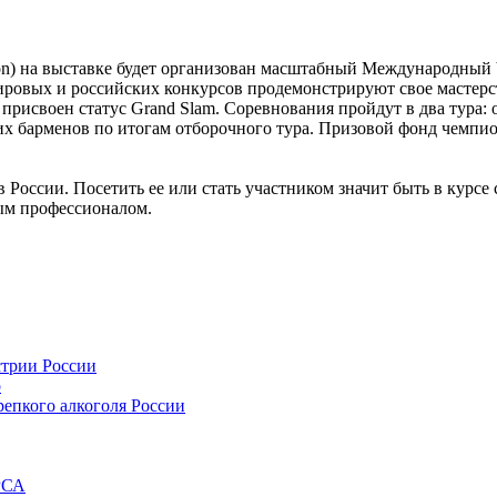
ion) на выставке будет организован масштабный Международный Ч
мировых и российских конкурсов продемонстрируют свое масте
рисвоен статус Grand Slam. Соревнования пройдут в два тура: о
их барменов по итогам отборочного тура. Призовой фонд чемпион
 России. Посетить ее или стать участником значит быть в кур
ным профессионалом.
стрии России
o
репкого алкоголя России
РСА