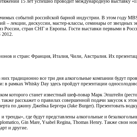
тяжении 15 лет успешно проводит международную выставку «ПИ
ачимых событий российской барной индустрии. В этом году MBS 
ий – лекции, дискуссии, мастер-классы, семинары от звездных 
из России, стран СНГ и Европы. Гости выставки первыми в Рос
 2012.
ионов и стран: Франция, Италия, Чили, Австралия. Их презента
з них традиционно все три дня алкогольные компании будут пр
: в рамках Whisky Day здесь пройдут презентации односолодово
ником которого станет известный шеф-повар Марк Эпштейн (рест
а также расскажет о правилах совершенной подачи закусок к эт
рта по джину Джейка Бергера (Jake Burger). Презентовать водку и
 тренды», где будут представлены алкогольные и безалкогольны
Diplomatico, Gin Mare, Ysabel Regina, Thomas Henry. Также свои 
арт и другие.