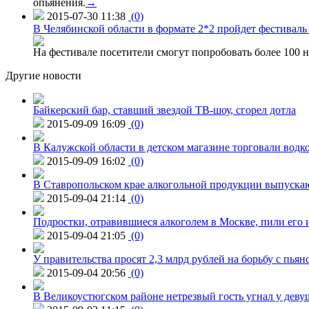
опьянения.
→
2015-07-30 11:38
(0)
В Челябинской области в формате 2*2 пройдет фестивал
На фестивале посетители смогут попробовать более 100 н
Другие новости
Байкерский бар, ставший звездой ТВ-шоу, сгорел дотла
2015-09-09 16:09
(0)
В Калужской области в детском магазине торговали водк
2015-09-09 16:02
(0)
В Ставропольском крае алкогольной продукции выпуска
2015-09-04 21:14
(0)
Подростки, отравившиеся алкоголем в Москве, пили его и
2015-09-04 21:05
(0)
У правительства просят 2,3 млрд рублей на борьбу с пьян
2015-09-04 20:56
(0)
В Великоустюгском районе нетрезвый гость угнал у дев