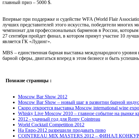
главный приз – 5000 $.
Впервые при поддержке и судействе WFA (World Flair Associat
лучших представителей этого искусства, победители многих 
чемпионат для профессиональных барменов в России, которым п
27 сентября пройдет финал, в котором примут участие 10 лучш
является ГК «Лудинг».
MBS – единственная барная выставка международного уровня в
барной сферы, двигаться вперед в этом бизнесе и быть успеш
Похожие страницы :
Moscow Bar Show 2012
Moscow Bar Show – новый шаг в развитии барной инду
Скоро откроется выставка Moscow international wine exp
Whisky Live Moscow 2010 – главное событие на рынке к
2012 - удачный год для Remy Cointreau
World Cocktail Competition 2012
На Евро-2012 разрешили продавать пиво
COINTREAU MIX MASTERS 2012 – ФИНАЛ КОНКУ