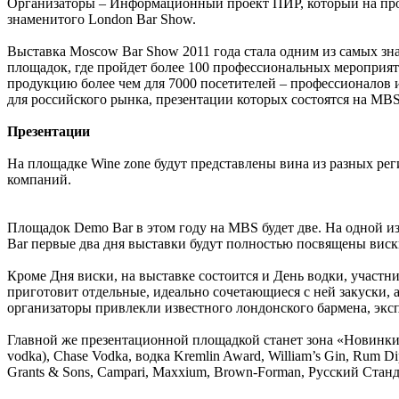
Организаторы – Информационный проект ПИР, который на про
знаменитого London Bar Show.
Выставка Moscow Bar Show 2011 года стала одним из самых зн
площадок, где пройдет более 100 профессиональных мероприят
продукцию более чем для 7000 посетителей – профессионалов 
для российского рынка, презентации которых состоятся на MBS
Презентации
На площадке Wine zone будут представлены вина из разных рег
компаний.
Площадок Demo Bar в этом году на MBS будет две. На одной и
Вar первые два дня выставки будут полностью посвящены виски
Кроме Дня виски, на выставке состоится и День водки, участ
приготовит отдельные, идеально сочетающиеся с ней закуски, 
организаторы привлекли известного лондонского бармена, экспе
Главной же презентационной площадкой станет зона «Новинки и
vodka), Chase Vodka, водка Kremlin Award, William’s Gin, Rum 
Grants & Sons, Campari, Maxxium, Brown-Forman, Русский Станд