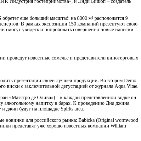
Р. Индустрия гостеприимства», и Энди Бишоп – создатель
обретет еще больший масштаб: на 8000 м² расположатся 9
экспертов. В рамках экспозиции 150 компаний презентуют свою
сии смогут увидеть и попробовать совершенно новые напитки
ции проведут известные сомелье и представители виноторговых
оводить презентации своей лучшей продукции. Во втором Demo
го виски с заключительной дегустацией от журнала Aqua Vitae.
оран «Маэстро де Олива») – к каждой представленной водке он
ому алкогольному напитку в барах. К проведению Дня джина
 джин будут на площадке Spirits area.
е новинки для российского рынка: Babicka (Original wormwood
новинки представят уже хорошо известных компании William