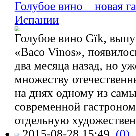
Голубое вино – новая г
Испании
Голубое вино Gïk, вып
«Baco Vinos», появилос
два месяца назад, но у
множеству отечественн
на днях одному из сам
современной гастроно
отдельную художествен
2015-08-28 15:49
(0)