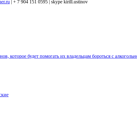
ner.ru
| + 7 904 151 0595 | skype kirill.ustinov
в, которое будет помогать их владельцам бороться с алкоголь
ские