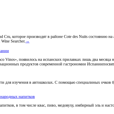
 Cru, которое производят в районе Cote des Nuits состоянию на
Wine Searcher.
→
пании
co Vinos», появилось на испанских прилавках лишь два месяца 
овационных продуктов современной гастрономии Испаниипосвят
сти для изучения в автошколах. С помощью специалиных очков б
ь народных напитков
апитков, в том числе квас, пиво, медовуху, имбирный эль и нас