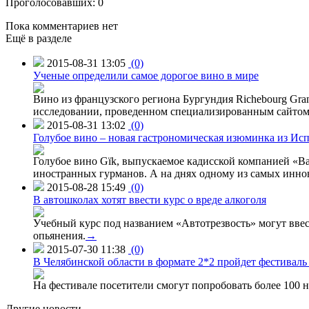
Проголосовавших: 0
Пока комментариев нет
Ещё в разделе
2015-08-31 13:05
(0)
Ученые определили самое дорогое вино в мире
Вино из французского региона Бургундия Richebourg Grand
исследовании, проведенном специализированным сайтом 
2015-08-31 13:02
(0)
Голубое вино – новая гастрономическая изюминка из Ис
Голубое вино Gïk, выпускаемое кадисской компанией «Ba
иностранных гурманов. А на днях одному из самых инн
2015-08-28 15:49
(0)
В автошколах хотят ввести курс о вреде алкоголя
Учебный курс под названием «Автотрезвость» могут вве
опьянения.
→
2015-07-30 11:38
(0)
В Челябинской области в формате 2*2 пройдет фестивал
На фестивале посетители смогут попробовать более 100 н
Другие новости