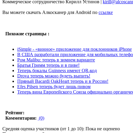
Коммерческое сотрудничество Кирилл Устинов |
kirill@alcoscan
Вы можете скачать Алкосканер для Android по
ссылке
Похожие страницы :
iSimple - «винное» приложение для поклонников iPhone
В США разработали приложение для мобильных телефоно
Ром Malibu: теперь в зимнем варианте
Братья Гримм теперь и в пиве!
Теперь бокалы Guinness имеют QR-код
Drova теперь можно будеть выпить!
Пряный Bacardi OakHeart теперь и в России!
Efes Pilsen теперь будет лишь пивом
Теперь вина Европейского Союза официально органиче
Рейтинг:
Комментарии:
(0)
Средняя оценка участников (от 1 до 10): Пока не оценено