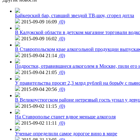
Байкерский бар, ставший звездой ТВ-шоу, сгорел дотла
2015-09-09 16:09
(0)
В Калужской области в детском магазине торговали водк
2015-09-09 16:02
(0)
В Ставропольском крае алкогольной продукции выпуска
2015-09-04 21:14
(0)
Подростки, отравившиеся алкоголем в Москве, пили его и
2015-09-04 21:05
(0)
У правительства просят 2,3 млрд рублей на борьбу с пьян
2015-09-04 20:56
(0)
В Великоустюгском районе нетрезвый гость угнал у дев
2015-09-02 11:15
(0)
На Ставрополье станет вдвое меньше алкоголя
2015-09-02 11:11
(0)
Ученые определили самое дорогое вино в мире
2015-08-31 13:05
(0)