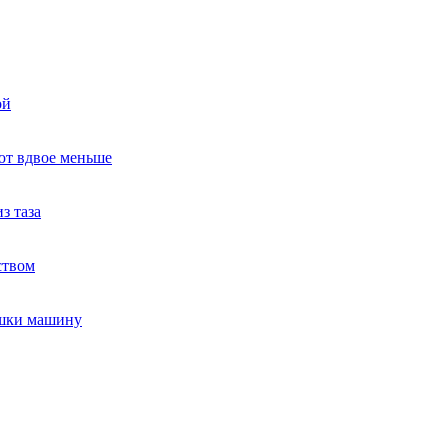
ой
ют вдвое меньше
з таза
ством
ушки машину