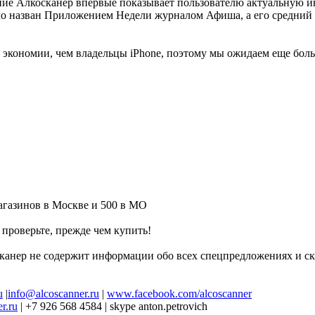
ние Алкосканер впервые показывает пользователю актуальную и
о назван Приложением Недели журналом Афиша, а его средний ре
 экономии, чем владельцы iPhone, поэтому мы ожидаем еще бол
агазинов в Москве и 500 в МО
проверьте, прежде чем купить!
анер не содержит информации обо всех спецпредложениях и скид
u
|
info@alcoscanner.ru
|
www.facebook.com/alcoscanner
r.ru
| +7 926 568 4584 | skype anton.petrovich