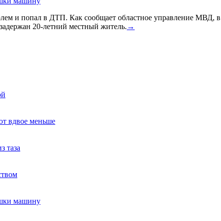
ушки машину
голем и попал в ДТП. Как сообщает областное управление МВД, 
задержан 20-летний местный житель.
→
ой
ют вдвое меньше
з таза
ством
ушки машину