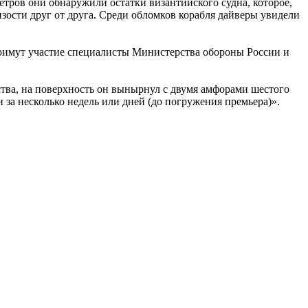
тров они обнаружили остатки византийского судна, которое,
изости друг от друга. Среди обломков корабля дайверы увидели
примут участие специалисты Министерства обороны России и
ства, на поверхность он вынырнул с двумя амфорами шестого
за несколько недель или дней (до погружения премьера)».