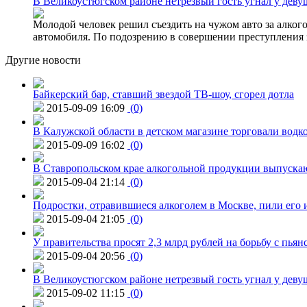
В Великоустюгском районе нетрезвый гость угнал у дев
Молодой человек решил съездить на чужом авто за алко
автомобиля. По подозрению в совершении преступления 
Другие новости
Байкерский бар, ставший звездой ТВ-шоу, сгорел дотла
2015-09-09 16:09
(0)
В Калужской области в детском магазине торговали водк
2015-09-09 16:02
(0)
В Ставропольском крае алкогольной продукции выпуска
2015-09-04 21:14
(0)
Подростки, отравившиеся алкоголем в Москве, пили его и
2015-09-04 21:05
(0)
У правительства просят 2,3 млрд рублей на борьбу с пьян
2015-09-04 20:56
(0)
В Великоустюгском районе нетрезвый гость угнал у дев
2015-09-02 11:15
(0)