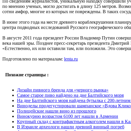
По сведениям журналистов, уникальную находку совершили уча
по мнению ученых, могло достигать в длину 125 метров. Возмо
сотни амфор, многие из которых не повреждены. В таких сосуд
В июне этого года на месте древнего кораблекрушения планир
центра подводных исследований Русского географического обще
В августе 2011 года президент России Владимир Путин соверш
века нашей эры. Позднее пресс-секретарь президента Дмитрий 
«Естественно, их или оставили там, или положили. Это совер
Подготовлено по материалам:
lenta.ru
Похожие страницы :
Дизайн пивного бренда для «черного рынка»
Самое старое пиво найдено на дне Балтийского моря
На дне Балтийского моря найдена бутылка с 200-летни
Виноделы продегустировали шампанское «Вдова Клико»
Полицейские нашли вино из прошлого
Винокурню возрастом 6100 лет нашли в Армении
Крупный склад с контрафактным алкоголем нашли в Ка
В Израиле археологи нашли древний винный погреб