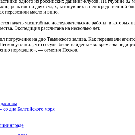
стники одного из российских дайвинг-клубов. На глубине 82 ме
жно, речь идет о двух судах, затонувших в непосредственной бл
ах перевозили масло и вино.
уется начать масштабные исследовательские работы, в которых 
ства. Экспедиция рассчитана на несколько лет.
ил погружение на дно Таманского залива. Как передавали агент
Песков уточнил, что сосуды были найдены «во время экспедиции 
шенно нормально», — отметил Песков.
м джином
 со дна Балтийского моря
лининграде