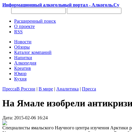
Информационный алкогольный портал - Алкоголь.Су
Расширенный поиск
О проекте
RSS
Новости
Обзоры
Каталог компаний
Напитки
Алкопедия
Креатив
Юмор
Кухня
Пресса
В России
|
В мире
|
Аналитика
|
Пресса
На Ямале изобрели антикризис
Дата: 2015-02-06 16:24
Специалисты ямальского Научного центра изучения Арктики р