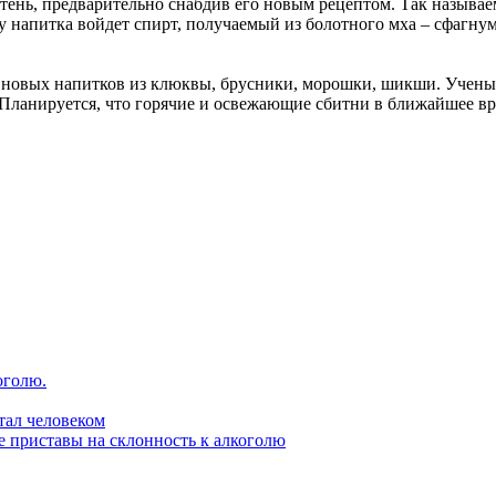
тень, предварительно снабдив его новым рецептом. Так называ
 напитка войдет спирт, получаемый из болотного мха – сфагну
 новых напитков из клюквы, брусники, морошки, шикши. Ученые
 Планируется, что горячие и освежающие сбитни в ближайшее вр
оголю.
стал человеком
е приставы на склонность к алкоголю