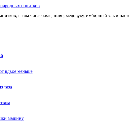
ь народных напитков
апитков, в том числе квас, пиво, медовуху, имбирный эль и нас
ой
ют вдвое меньше
з таза
ством
ушки машину