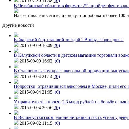
2015-07-30 11:38
(0)
В Челябинской области в формате 2*2 пройдет фестивал
На фестивале посетители смогут попробовать более 100 н
Другие новости
Байкерский бар, ставший звездой ТВ-шоу, сгорел дотла
2015-09-09 16:09
(0)
В Калужской области в детском магазине торговали водк
2015-09-09 16:02
(0)
В Ставропольском крае алкогольной продукции выпуска
2015-09-04 21:14
(0)
Подростки, отравившиеся алкоголем в Москве, пили его и
2015-09-04 21:05
(0)
У правительства просят 2,3 млрд рублей на борьбу с пьян
2015-09-04 20:56
(0)
В Великоустюгском районе нетрезвый гость угнал у дев
2015-09-02 11:15
(0)