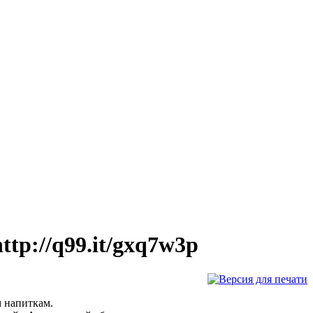
tp://q99.it/gxq7w3p
 напиткам.