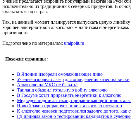
Ученые предлагают возродить популярный некогда на Руси сби
исключительно из традиционных северных продуктов. В основу
ямальских ягод и трав.
Так, на данный момент планируется выпускать целую линейку
хорошей альтернативой алкогольным напиткам и энергетикам.
производства
Подготовлено по материалам:
uralpolit.ru
Похожие страницы :
В Японии изобрели омолаживающее пиво
Ученые изобрели лазер для определения качества виски
Алкоголю на МКС не бывать!
Таиланд объявил тотальную войну алкоголю
В Госдуме хотят приравнять энергетики к алкоголю
Медведев подписал закон, приравнивающий пиво к алк
Новый закон приравняет пиво к алкоголю поэтапно
К алкоголю человек подготовился задолго до того, как 
ГД приняла закон о тестировании кандидатов в судебны