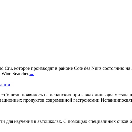
 Cru, которое производят в районе Cote des Nuits состоянию на
Wine Searcher.
→
пании
co Vinos», появилось на испанских прилавках лишь два месяца 
овационных продуктов современной гастрономии Испаниипосвят
сти для изучения в автошколах. С помощью специалиных очков б