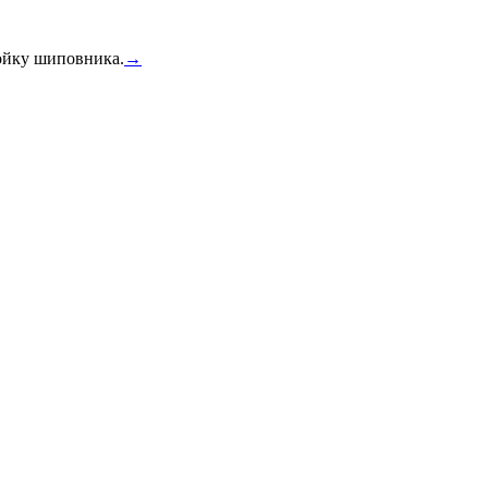
тойку шиповника.
→