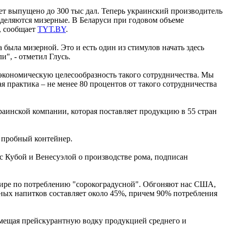
дет выпущено до 300 тыс дал. Теперь украинский производитель
выделяются мизерные. В Беларуси при годовом объеме
, сообщает
TYT.BY
.
была мизерной. Это и есть один из стимулов начать здесь
", - отметил Глусь.
 экономическую целесообразность такого сотрудничества. Мы
я практика – не менее 80 процентов от такого сотрудничества
раинской компании, которая поставляет продукцию в 55 стран
н пробный контейнер.
 Кубой и Венесуэлой о производстве рома, подписан
 мире по потреблению "сорокоградусной". Обгоняют нас США,
ных напитков составляет около 45%, причем 90% потребления
замещая прейскурантную водку продукцией среднего и