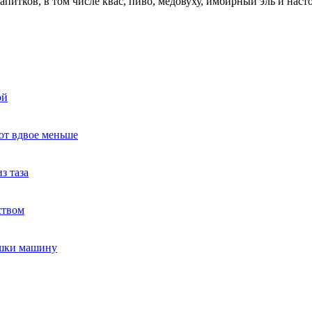
апитков, в том числе квас, пиво, медовуху, имбирный эль и нас
ой
ют вдвое меньше
з таза
ством
ушки машину