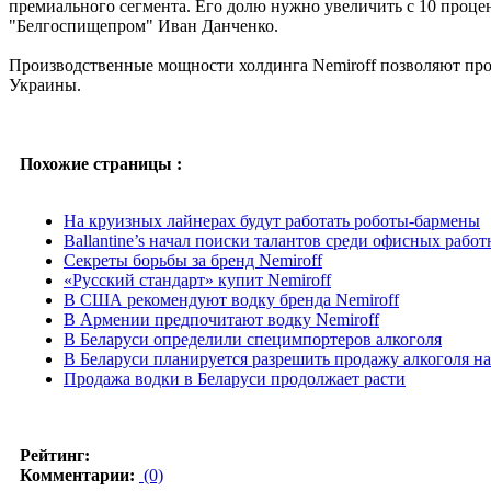
премиального сегмента. Его долю нужно увеличить с 10 процент
"Белгоспищепром" Иван Данченко.
Производственные мощности холдинга Nemiroff позволяют про
Украины.
Похожие страницы :
На круизных лайнерах будут работать роботы-бармены
Ballantine’s начал поиски талантов среди офисных рабо
Секреты борьбы за бренд Nemiroff
«Русский стандарт» купит Nemiroff
В США рекомендуют водку бренда Nemiroff
В Армении предпочитают водку Nemiroff
В Беларуси определили специмпортеров алкоголя
В Беларуси планируется разрешить продажу алкоголя н
Продажа водки в Беларуси продолжает расти
Рейтинг:
Комментарии:
(0)