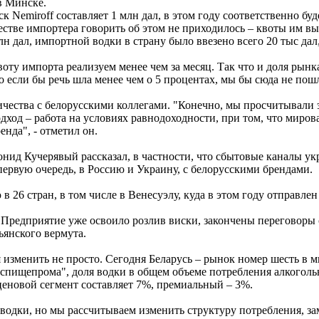
в Минске.
 Nemiroff составляет 1 млн дал, в этом году соответственно бу
честве импортера говорить об этом не приходилось – квоты им 
н дал, импортной водки в страну было ввезено всего 20 тыс дал
ту импорта реализуем менее чем за месяц. Так что и доля рынка 
если бы речь шла менее чем о 5 процентах, мы бы сюда не пошли
ничества с белорусскими коллегами. "Конечно, мы просчитывали
ход – работа на условиях равнодоходности, при том, что мирова
нда", - отметил он.
онид Кучерявый рассказал, в частности, что сбытовые каналы ук
первую очередь, в Россию и Украину, с белорусскими брендами.
26 стран, в том числе в Венесуэлу, куда в этом году отправле
редприятие уже освоило розлив виски, закончены переговоры с
ьянского вермута.
 изменить не просто. Сегодня Беларусь – рынок номер шесть в
спищепрома", доля водки в общем объеме потребления алкоголь
ценовой сегмент составляет 7%, премиальный – 3%.
е водки, но мы рассчитываем изменить структуру потребления, 