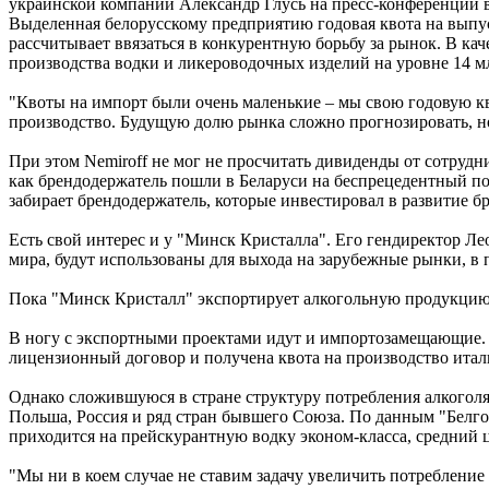
украинской компании Александр Глусь на пресс-конференции 
Выделенная белорусскому предприятию годовая квота на выпуск
рассчитывает ввязаться в конкурентную борьбу за рынок. В ка
производства водки и ликероводочных изделий на уровне 14 мл
"Квоты на импорт были очень маленькие – мы свою годовую кво
производство. Будущую долю рынка сложно прогнозировать, но 
При этом Nemiroff не мог не просчитать дивиденды от сотруд
как брендодержатель пошли в Беларуси на беспрецедентный под
забирает брендодержатель, которые инвестировал в развитие бре
Есть свой интерес и у "Минск Кристалла". Его гендиректор Ле
мира, будут использованы для выхода на зарубежные рынки, в 
Пока "Минск Кристалл" экспортирует алкогольную продукцию в 
В ногу с экспортными проектами идут и импортозамещающие. П
лицензионный договор и получена квота на производство итал
Однако сложившуюся в стране структуру потребления алкоголя
Польша, Россия и ряд стран бывшего Союза. По данным "Белго
приходится на прейскурантную водку эконом-класса, средний 
"Мы ни в коем случае не ставим задачу увеличить потреблени