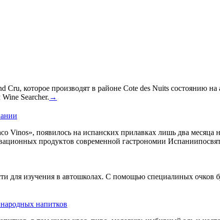
 Cru, которое производят в районе Cote des Nuits состоянию на
Wine Searcher.
→
пании
co Vinos», появилось на испанских прилавках лишь два месяца 
овационных продуктов современной гастрономии Испаниипосвят
сти для изучения в автошколах. С помощью специалиных очков б
ь народных напитков