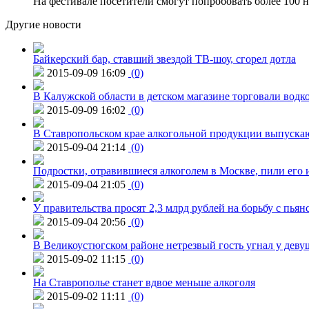
На фестивале посетители смогут попробовать более 100 н
Другие новости
Байкерский бар, ставший звездой ТВ-шоу, сгорел дотла
2015-09-09 16:09
(0)
В Калужской области в детском магазине торговали водк
2015-09-09 16:02
(0)
В Ставропольском крае алкогольной продукции выпуска
2015-09-04 21:14
(0)
Подростки, отравившиеся алкоголем в Москве, пили его и
2015-09-04 21:05
(0)
У правительства просят 2,3 млрд рублей на борьбу с пьян
2015-09-04 20:56
(0)
В Великоустюгском районе нетрезвый гость угнал у дев
2015-09-02 11:15
(0)
На Ставрополье станет вдвое меньше алкоголя
2015-09-02 11:11
(0)