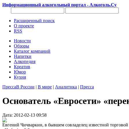
Информационный алкогольный портал - Алкоголь.Су
Расширенный поиск
О проекте
RSS
Новости
Обзоры
Каталог компаний
Напитки
Алкопедия
Креатив
Юмор
Кухня
Пресса
В России
|
В мире
|
Аналитика
|
Пресса
Основатель «Евросети» «пер
Дата: 2012-02-13 09:58
Евгений Чичваркин, в бывшем совладелец известной торговой 