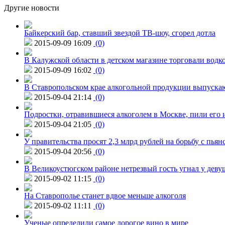
Другие новости
Байкерский бар, ставший звездой ТВ-шоу, сгорел дотла
2015-09-09 16:09
(0)
В Калужской области в детском магазине торговали водк
2015-09-09 16:02
(0)
В Ставропольском крае алкогольной продукции выпуска
2015-09-04 21:14
(0)
Подростки, отравившиеся алкоголем в Москве, пили его и
2015-09-04 21:05
(0)
У правительства просят 2,3 млрд рублей на борьбу с пьян
2015-09-04 20:56
(0)
В Великоустюгском районе нетрезвый гость угнал у дев
2015-09-02 11:15
(0)
На Ставрополье станет вдвое меньше алкоголя
2015-09-02 11:11
(0)
Ученые определили самое дорогое вино в мире