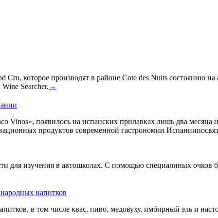
 Cru, которое производят в районе Cote des Nuits состоянию на
Wine Searcher.
→
пании
co Vinos», появилось на испанских прилавках лишь два месяца 
овационных продуктов современной гастрономии Испаниипосвят
сти для изучения в автошколах. С помощью специалиных очков б
ь народных напитков
апитков, в том числе квас, пиво, медовуху, имбирный эль и нас