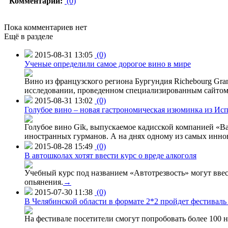
Комментарии:
(0)
Пока комментариев нет
Ещё в разделе
2015-08-31 13:05
(0)
Ученые определили самое дорогое вино в мире
Вино из французского региона Бургундия Richebourg Grand
исследовании, проведенном специализированным сайтом 
2015-08-31 13:02
(0)
Голубое вино – новая гастрономическая изюминка из Ис
Голубое вино Gïk, выпускаемое кадисской компанией «Ba
иностранных гурманов. А на днях одному из самых инн
2015-08-28 15:49
(0)
В автошколах хотят ввести курс о вреде алкоголя
Учебный курс под названием «Автотрезвость» могут вве
опьянения.
→
2015-07-30 11:38
(0)
В Челябинской области в формате 2*2 пройдет фестивал
На фестивале посетители смогут попробовать более 100 н