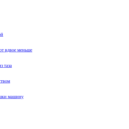
ой
ют вдвое меньше
з таза
ством
ушки машину