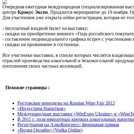
Очередная ежегодная международная специализированная выс
центре
Крокус Экспо
. Продлится мероприятие до 19 ноября. 
Для участников уже открыта online-регистрация, которая не то
- бесплатный входной билет на выставку;
- скидки на приобретение винного «Гида российского покупател
- составление индивидуального графика встреч с участниками 
- скидки на проживание в гостинице.
Все участники выставки, в списке которых числятся владельц
отраслей производства алкогольной и безалкогольной продукци
пополнения своих частных коллекций.
Похожие страницы :
Ростовские виноделы на Russian Wine Fair 2012
«Индустрия Напитков»
Международные выставки «WinExpo Ukraine» и «WineTec
В 2011 г. доля импортных крепких алкогольных напитк
Регистрация на АлкоКонгресс: финишная прямая
«Водка Онлайн» (Vodka Online)