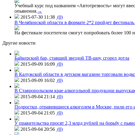
Учебный курс под названием «Автотрезвость» могут вве
опьянения.
→
2015-07-30 11:38
(0)
В Челябинской области в формате 2*2 пройдет фестивал
На фестивале посетители смогут попробовать более 100 н
Другие новости
Байкерский бар, ставший звездой ТВ-шоу, сгорел дотла
2015-09-09 16:09
(0)
В Калужской области в детском магазине торговали водк
2015-09-09 16:02
(0)
В Ставропольском крае алкогольной продукции выпуска
2015-09-04 21:14
(0)
Подростки, отравившиеся алкоголем в Москве, пили его и
2015-09-04 21:05
(0)
У правительства просят 2,3 млрд рублей на борьбу с пьян
2015-09-04 20:56
(0)