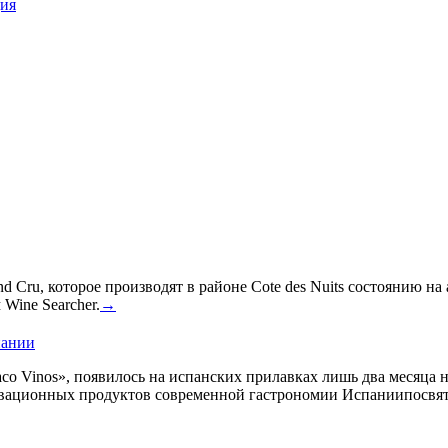
ция
 Cru, которое производят в районе Cote des Nuits состоянию на
Wine Searcher.
→
пании
co Vinos», появилось на испанских прилавках лишь два месяца 
овационных продуктов современной гастрономии Испаниипосвят