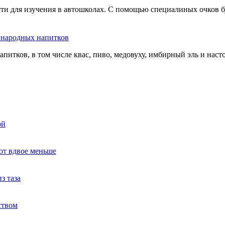
сти для изучения в автошколах. С помощью специалиных очков б
ь народных напитков
апитков, в том числе квас, пиво, медовуху, имбирный эль и нас
ой
ют вдвое меньше
з таза
ством