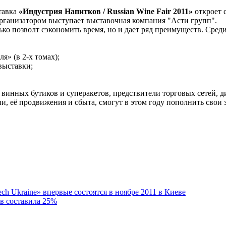
тавка
«Индустрия Напитков / Russian Wine Fair 2011»
откроет 
Организатором выступает выставочная компания "Асти групп".
лько позволт сэкономить время, но и дает ряд преимуществ. Среди
я» (в 2-х томах);
выставки;
ы винных бутиков и суперакетов, предствители торговых сетей,
и, её продвижения и сбыта, смогут в этом году пополнить свои 
h Ukraine» впервые состоятся в ноябре 2011 в Киеве
ов составила 25%