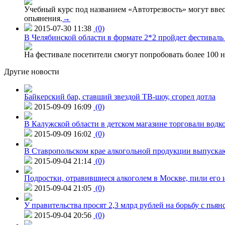
Учебный курс под названием «Автотрезвость» могут вве
опьянения.
→
2015-07-30 11:38
(0)
В Челябинской области в формате 2*2 пройдет фестивал
На фестивале посетители смогут попробовать более 100 н
Другие новости
Байкерский бар, ставший звездой ТВ-шоу, сгорел дотла
2015-09-09 16:09
(0)
В Калужской области в детском магазине торговали водк
2015-09-09 16:02
(0)
В Ставропольском крае алкогольной продукции выпуска
2015-09-04 21:14
(0)
Подростки, отравившиеся алкоголем в Москве, пили его и
2015-09-04 21:05
(0)
У правительства просят 2,3 млрд рублей на борьбу с пьян
2015-09-04 20:56
(0)