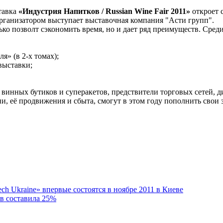
тавка
«Индустрия Напитков / Russian Wine Fair 2011»
откроет 
Организатором выступает выставочная компания "Асти групп".
лько позволт сэкономить время, но и дает ряд преимуществ. Среди
я» (в 2-х томах);
выставки;
ы винных бутиков и суперакетов, предствители торговых сетей,
и, её продвижения и сбыта, смогут в этом году пополнить свои 
h Ukraine» впервые состоятся в ноябре 2011 в Киеве
ов составила 25%