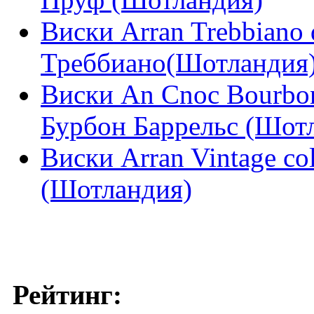
Виски Arran Trebbiano 
Треббиано(Шотландия
Виски An Cnoc Bourbon
Бурбон Баррельс (Шот
Виски Arran Vintage co
(Шотландия)
Рейтинг: