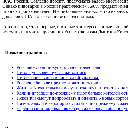
ФАС России
. Согласно проекту предусматривалось ввести зап
Однако пивоварни в России практически 48,98% продают именн
пивных производителей. И еще большее недовольство выказы
долларов США, то все становится очевидным.
Естественно, что и первые, и вторые заинтересованные лица о
источники, в числе просивших был также и сам Дмитрий Коно
Похожие страницы :
Россияне стали покупать меньше алкоголя
Пиво в упаковке чучела животного
Пиво Coors вышло в винтажной упаковке
Россияне больше предпочитают пить пиво
Жители Архангельска смогут проконсультироваться на 
Калининградцы по-прежнему пьют больше жителей ост
Псковичи смогут попробовать и оценить 5 новых сорто
На вокзалах и в аэропортах столицы по-прежнему можен
Череповчанин воровал шоколад и алкоголь, чтобы покуп