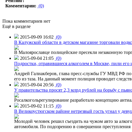
Рейтинг:
Комментарии:
(0)
Пока комментариев нет
Ещё в разделе
2015-09-09 16:02
(0)
В Калужской области в детском магазине торговали водк
В Малоярославце полицейские пресекли незаконную торг
2015-09-04 21:05
(0)
Подростки, отравившиеся алкоголем в Москве, пили его и
Андрей Галиакберов, глава пресс-службы ГУ МВД РФ по 
его из таза. На данный момент полиция проводит следств
2015-09-04 20:56
(0)
У правительства просят 2,3 млрд рублей на борьбу с пьян
Росалкогольрегулирование разработало концепцию антиа
2015-09-02 11:15
(0)
В Великоустюгском районе нетрезвый гость угнал у дев
Молодой человек решил съездить на чужом авто за алко
автомобиля. По подозрению в совершении преступления 