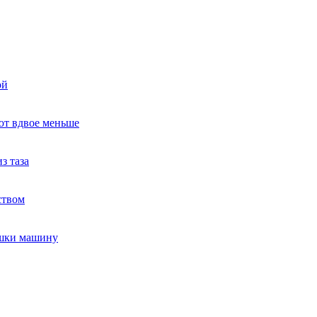
ой
ют вдвое меньше
з таза
ством
ушки машину