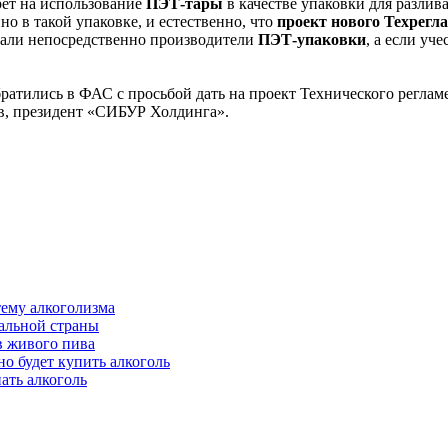
рет на использование
ПЭТ-тары
в качестве упаковки для разлив
о в такой упаковке, и естественно, что
проект нового Техрегл
вали непосредственно производители
ПЭТ-упаковки
, а если уч
братились в ФАС с просьбой дать на проект Технического регла
в, президент «СИБУР Холдинга».
тему алкоголизма
альной страны
в живого пива
о будет купить алкоголь
ать алкоголь