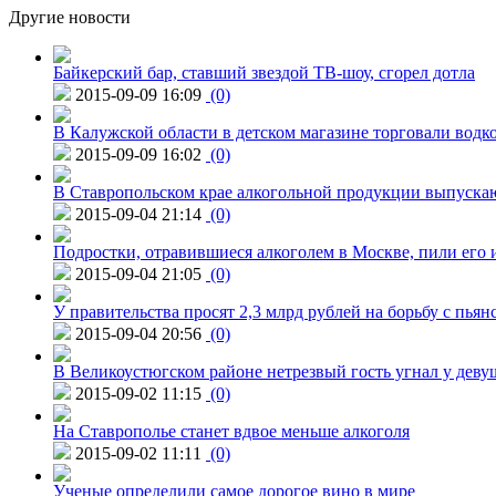
Другие новости
Байкерский бар, ставший звездой ТВ-шоу, сгорел дотла
2015-09-09 16:09
(0)
В Калужской области в детском магазине торговали водк
2015-09-09 16:02
(0)
В Ставропольском крае алкогольной продукции выпуска
2015-09-04 21:14
(0)
Подростки, отравившиеся алкоголем в Москве, пили его и
2015-09-04 21:05
(0)
У правительства просят 2,3 млрд рублей на борьбу с пьян
2015-09-04 20:56
(0)
В Великоустюгском районе нетрезвый гость угнал у дев
2015-09-02 11:15
(0)
На Ставрополье станет вдвое меньше алкоголя
2015-09-02 11:11
(0)
Ученые определили самое дорогое вино в мире