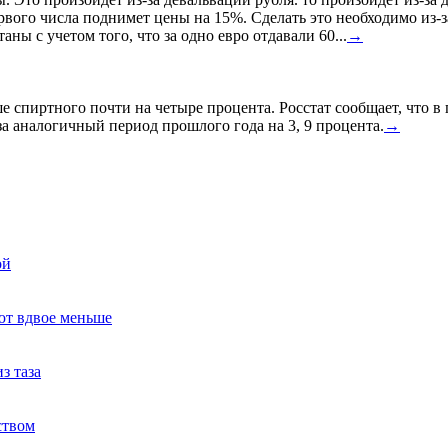
ервого числа поднимет цены на 15%. Сделать это необходимо из-з
ны с учетом того, что за одно евро отдавали 60...
→
спиртного почти на четыре процента. Росстат сообщает, что в
а аналогичный период прошлого года на 3, 9 процента.
→
ой
ют вдвое меньше
з таза
ством