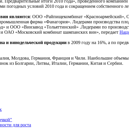
. Предварительные итоги 2010 года», проведенного компанией I
ми погодных условий 2010 года и сокращением собственного ле
 вин являются
: ООО «Райпищекомбинат «Красноармейский»,
промышленная фирма «Фанагория». Лидерами производства пл
» и ООО «Винзавод «Тольяттинский» .Лидерами по производс
 и ОАО «Московский комбинат шампанских вин», передает
Наци
на и винодельческой продукции
в 2009 году на 16%, а по пре
алия, Молдова, Германия, Франция и Чили. Наибольшие объемы 
нок из Болгарии, Литвы, Италии, Германии, Китая и Сербии.
к
очкой"
ности для роста