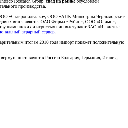
ntesco Research Group,
спад на рынке
обусловлен
гального производства.
 ООО «Ставропольалко», ООО «АПК Мильстрим-Черноморские
одовых вин являются ОАО Фирма «Рубин», ООО «Олимп»,
тву шампанских и игристых вин выступают ЗАО «Игристые
ональный аграрный сервер
.
дварительным итогам 2010 года импорт покажет положительную
вермута поставляют в Россию Болгария, Германия, Италия,