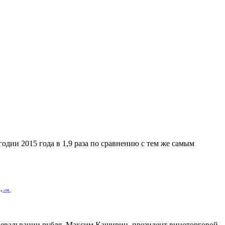
одии 2015 года в 1,9 раза по сравнению с тем же самым
.
→
а девальвации рубля. Максим Каширин, президент виноторговой