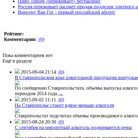
Пиво Tuborg «переживает» рестайлинг
Россия переживает расцвет продаж подделок элитного а
Винсент Ван Гог - первый российский абсент
Рейтинг:
Комментарии:
(0)
Пока комментариев нет
Ещё в разделе
2015-09-04 21:14
(0)
В Ставропольском крае алкогольной продукции выпуска
По сообщению Ставропольстата, объемы выпуска алкоголь
периодом 2014 года.
→
2015-09-02 11:11
(0)
На Ставрополье станет вдвое меньше алкоголя
Ставропольстат подсчитал объемы производимого алкогол
2015-08-24 20:30
(0)
C сентября на импортный алкоголь поднимаются цены
Уже с сентября на европейский алкоголь поднимутся цен