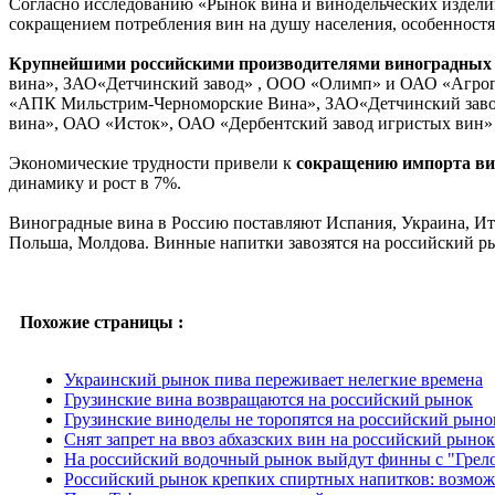
Согласно исследованию «Рынок вина и винодельческих изделий
сокращением потребления вин на душу населения, особенностя
Крупнейшими российскими производителями виноградных
вина», ЗАО«Детчинский завод» , ООО «Олимп» и ОАО «Агро
«АПК Мильстрим-Черноморские Вина», ЗАО«Детчинский завод
вина», ОАО «Исток», ОАО «Дербентский завод игристых вин»
Экономические трудности привели к
сокращению импорта ви
динамику и рост в 7%.
Виноградные вина в Россию поставляют Испания, Украина, Ит
Польша, Молдова. Винные напитки завозятся на российский ры
Похожие страницы :
Украинский рынок пива переживает нелегкие времена
Грузинские вина возвращаются на российский рынок
Грузинские виноделы не торопятся на российский рыно
Снят запрет на ввоз абхазских вин на российский рынок
На российский водочный рынок выйдут финны с "Грел
Российский рынок крепких спиртных напитков: возмож