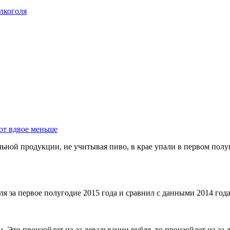
лкоголя
ют вдвое меньше
ной продукции, не учитывая пиво, в крае упали в первом полуг
я за первое полугодие 2015 года и сравнил с данными 2014 года
ы. Это произойдет из-за девальвации рубля. то произойдет из-з