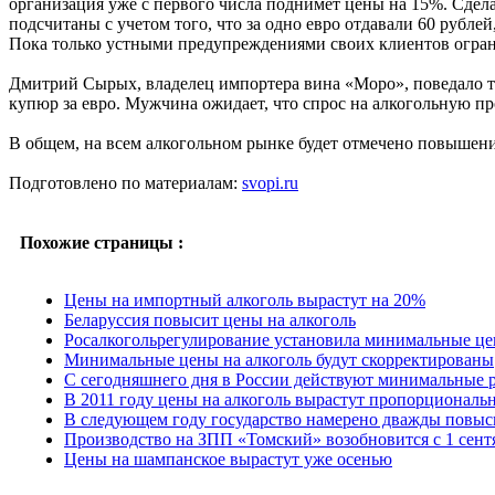
организация уже с первого числа поднимет цены на 15%. Сделат
подсчитаны с учетом того, что за одно евро отдавали 60 рублей,
Пока только устными предупреждениями своих клиентов огра
Дмитрий Сырых, владелец импортера вина «Моро», поведало том
купюр за евро. Мужчина ожидает, что спрос на алкогольную п
В общем, на всем алкогольном рынке будет отмечено повышение
Подготовлено по материалам:
svopi.ru
Похожие страницы :
Цены на импортный алкоголь вырастут на 20%
Беларуссия повысит цены на алкоголь
Росалкогольрегулирование установила минимальные це
Минимальные цены на алкоголь будут скорректированы
С сегодняшнего дня в России действуют минимальные 
В 2011 году цены на алкоголь вырастут пропорциональ
В следующем году государство намерено дважды повыси
Производство на ЗПП «Томский» возобновится c 1 сент
Цены на шампанское вырастут уже осенью