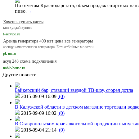
По отчётам Краснодарстата, объём продаж спиртных нап
пиво.
→
Хочешь купить кассы
кпп хундай купить
f-service.su
Аренда генератора 400 квт цена все генераторы
аренду качественного генератора. Есть отбойные молотки
pk-nn.ru
асуд 248 схема подключения
noble-house.ru
Другие новости
Байкерский бар, ставший звездой ТВ-шоу, сгорел дотла
2015-09-09 16:09
(0)
В Калужской области в детском магазине торговали водк
2015-09-09 16:02
(0)
В Ставропольском крае алкогольной продукции выпуска
2015-09-04 21:14
(0)