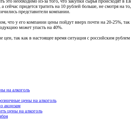
ь это необходимо из-за того, что закупки сырья происходят в Е
 а сейчас придется тратить на 10 рублей больше, не смотря на то
ничились представители компании.
, что у его компании цены пойдут вверх почти на 20-25%, так к
родукцию может упасть на 40%.
 цен, так как в настоящее время ситуация с российским рублем
ны на алкоголь
розничные цены на алкоголь
но акцизам
ть цены на алкоголь
ября