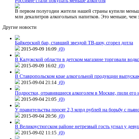
Россияне стали покупать меньше алкоголя
В первом полугодии жители нашей страны купили меньше 
млн декалитров алкогольных напитков. Это меньше, чем з
Другие новости
Байкерский бар, ставший звездой ТВ-шоу, сгорел дотла
2015-09-09 16:09
(0)
В Калужской области в детском магазине торговали водк
2015-09-09 16:02
(0)
В Ставропольском крае алкогольной продукции выпуска
2015-09-04 21:14
(0)
Подростки, отравившиеся алкоголем в Москве, пили его и
2015-09-04 21:05
(0)
У правительства просят 2,3 млрд рублей на борьбу с пьян
2015-09-04 20:56
(0)
В Великоустюгском районе нетрезвый гость угнал у дев
2015-09-02 11:15
(0)