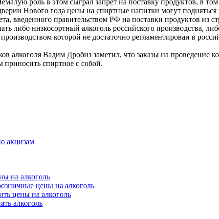
емалую роль в этом сыграл запрет на поставку продуктов, в том 
дверии Нового года цены на спиртные напитки могут подняться
ета, введенного правительством РФ на поставки продуктов из 
упать либо низкосортный алкоголь российского производства, ли
производством которой не достаточно регламентирован в россий
в алкоголя Вадим Дробиз заметил, что заказы на проведение ко
 приносить спиртное с собой.
но акцизам
ны на алкоголь
розничные цены на алкоголь
ть цены на алкоголь
ать алкоголь