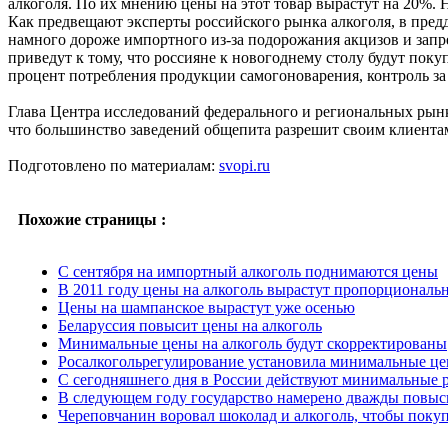
алкоголя. По их мнению цены на этот товар вырастут на 20%. Н
Как предвещают эксперты российского рынка алкоголя, в пред
намного дороже импортного из-за подорожания акцизов и запр
приведут к тому, что россияне к новогоднему столу будут пок
процент потребления продукции самогоноварения, контроль за 
Глава Центра исследований федерального и региональных рынко
что большинство заведений общепита разрешит своим клиентам
Подготовлено по материалам:
svopi.ru
Похожие страницы :
C сентября на импортный алкоголь поднимаются цены
В 2011 году цены на алкоголь вырастут пропорциональ
Цены на шампанское вырастут уже осенью
Беларуссия повысит цены на алкоголь
Минимальные цены на алкоголь будут скорректированы
Росалкогольрегулирование установила минимальные це
С сегодняшнего дня в России действуют минимальные 
В следующем году государство намерено дважды повыси
Череповчанин воровал шоколад и алкоголь, чтобы покуп