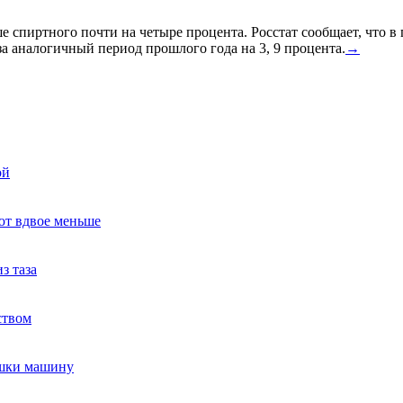
спиртного почти на четыре процента. Росстат сообщает, что в
а аналогичный период прошлого года на 3, 9 процента.
→
ой
ют вдвое меньше
з таза
ством
ушки машину