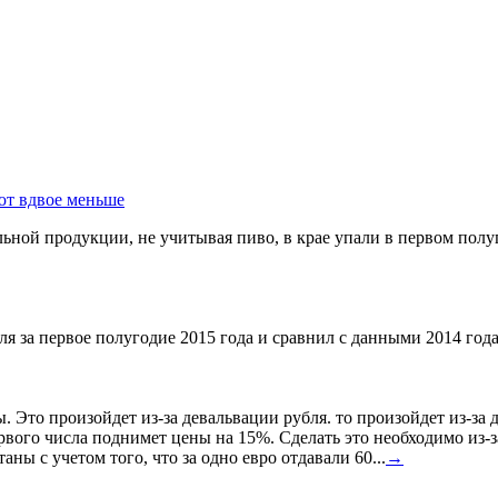
ют вдвое меньше
ной продукции, не учитывая пиво, в крае упали в первом полуг
я за первое полугодие 2015 года и сравнил с данными 2014 года
ы. Это произойдет из-за девальвации рубля. то произойдет из-з
ервого числа поднимет цены на 15%. Сделать это необходимо из-з
ны с учетом того, что за одно евро отдавали 60...
→