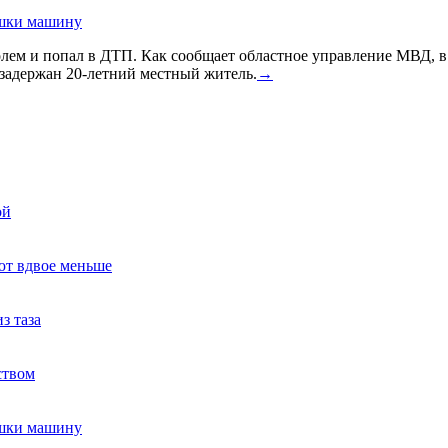
ушки машину
голем и попал в ДТП. Как сообщает областное управление МВД, 
задержан 20-летний местный житель.
→
ой
ют вдвое меньше
з таза
ством
ушки машину