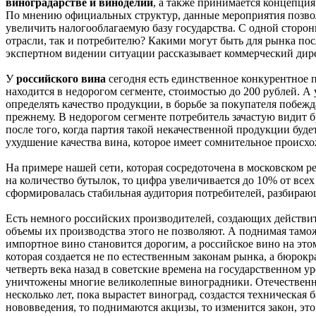
виноградарстве и виноделии
, а также принимается концепция 
По мнению официальных структур, данные мероприятия позв
увеличить налогооблагаемую базу государства. С одной сторон
отрасли, так и потребителю? Какими могут быть для рынка по
экспертном видении ситуации рассказывает коммерческий дир
У
российского вина
сегодня есть единственное конкурентное 
находится в недорогом сегменте, стоимостью до 200 рублей. А
определять качество продукции, в борьбе за покупателя побежд
прежнему. В недорогом сегменте потребитель зачастую видит 
после того, когда партия такой некачественной продукции буд
ухудшение качества вина, которое имеет сомнительное происхо
На примере нашей сети, которая сосредоточена в московском р
на количество бутылок, то цифра увеличивается до 10% от всех
сформировалась стабильная аудитория потребителей, разбир
Есть немного российских производителей, создающих действит
объемы их производства этого не позволяют. А поднимая там
импортное вино становится дорогим, а российское вино на это
которая создается не по естественным законам рынка, а бюрок
четверть века назад в советские времена на государственном 
уничтожены многие великолепные виноградники. Отечественна
несколько лет, пока вырастет виноград, создастся техническая 
нововведения, то поднимаются акцизы, то изменится закон, эт