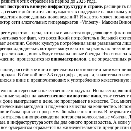
развития этих отраслей на период до 2025 года.
олят
построить винную инфраструктуру в стране
, расширить п
ы, сегмент действительно нуждается в поддержке на высоком уро
следствия после данных нововведений? И как это может повлият
ектор сети алкогольных гипермаркетов «Vinberry» Максим Вино
преимущество – цена, которая и является определяющим фактор
 учитывая тот факт, что российский потребитель в большей степ
ает демпинг. Сейчас культура потребления вина развивается лиш
бренды-однодневки, которые выпускаются на рынок по низкой ц
ет реализована, вновь будут созданы новые бренды. Что стоит з
ждение, производится из
виноматериалов
, а не определенных р
егионе, российское вино в денежном соотношении занимает лишь
 продаж. В ближайшие 2-3 года цифра, вряд ли, значительно изме
ающихся в вине и предпочитающих к употреблению качественну
ельно интересные и качественные продукты. Но на сегодняшний
оженные тарифы на
качественное импортное вино
, этот сегмент
м фоне выигрывает в цене, но проигрывает в качестве. Так, мно
ратическими методами и подменой качества на количество. Вспо
уровне была принята программа борьбы с пьянством. В результа
я отрасль винопроизводства потерпела колоссальные убытки. Л
база и инфраструктура хотя бы для одного производства. А если 
о все бумерангом отражается на жизнедеятельности предприятий в