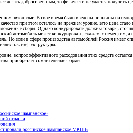
ес делать добросовестным, то физически не удастся получить ц
енном автопроме. В свое время были введены пошлины на импор
ачество при этом осталось на прежнем уровне, зато цена стало
аможенные сборы. Однако конкурировать должны товары, стоящ
нский автомобиль может конкурировать, скажем, с немецким, а 
ель. Но если в сфере производства автомобилей Россия имеет опы
циалистов, инфраструктуры.
уровне, вопрос эффективного расходования этих средств остаетс
тива приобретает сомнительные формы.
российское шампанское»
нной отрасли
зования
густировали российское шампанское МКШВ