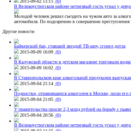
2015-09-02 11:15
(0)
В Великоустюгском районе нетрезвый гость угнал у дев
Молодой человек решил съездить на чужом авто за алко
автомобиля. По подозрению в совершении преступления 
Другие новости
Байкерский бар, ставший звездой ТВ-шоу, сгорел дотла
2015-09-09 16:09
(0)
В Калужской области в детском магазине торговали водк
2015-09-09 16:02
(0)
В Ставропольском крае алкогольной продукции выпуска
2015-09-04 21:14
(0)
Подростки, отравившиеся алкоголем в Москве, пили его и
2015-09-04 21:05
(0)
У правительства просят 2,3 млрд рублей на борьбу с пьян
2015-09-04 20:56
(0)
В Великоустюгском районе нетрезвый гость угнал у дев
2015-09-02 11:15
(0)