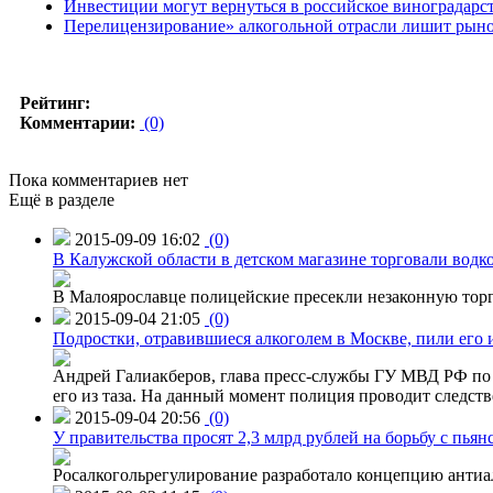
Инвестиции могут вернуться в российское виноградарст
Перелицензирование» алкогольной отрасли лишит рыно
Рейтинг:
Комментарии:
(0)
Пока комментариев нет
Ещё в разделе
2015-09-09 16:02
(0)
В Калужской области в детском магазине торговали водк
В Малоярославце полицейские пресекли незаконную торг
2015-09-04 21:05
(0)
Подростки, отравившиеся алкоголем в Москве, пили его и
Андрей Галиакберов, глава пресс-службы ГУ МВД РФ по 
его из таза. На данный момент полиция проводит следств
2015-09-04 20:56
(0)
У правительства просят 2,3 млрд рублей на борьбу с пьян
Росалкогольрегулирование разработало концепцию антиа