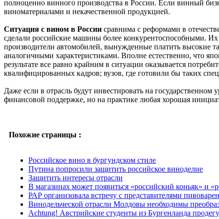
полноценно винного производства в России. Если винный бизн
виноматериалами и некачественной продукцией.
Ситуация с вином в России
сравнима с реформами в отечеств
сделали российские машины более конкурентоспособными. Их к
производители автомобилей, вынужденные платить высокие т
аналогичными характеристиками. Вполне естественно, что япо
результате все равно крайним в ситуации оказывается потребит
квалифицированных кадров; вузов, где готовили бы таких спе
Даже если в отрасль будут инвестировать на государственном 
финансовой поддержке, но на практике любая хорошая инициа
Похожие страницы :
Российское вино в бургундском стиле
Путина попросили защитить российское виноделие
Защитить интересы отрасли
В магазинах может появиться «российский коньяк» и «
РАР организовала встречу с представителями пивоваре
Винодельческой отрасли Молдовы необходимы преобра
Achtung! Австрийские студенты из Бургенланда проде