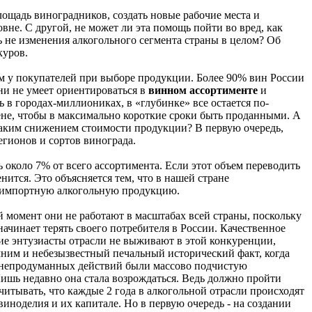
лощадь виноградников, создать новые рабочие места и
вне. С другой, не может ли эта помощь пойти во вред, как
ь не изменения алкогольного сегмента страны в целом? Об
куров.
ом у покупателей при выборе продукции. Более 90% вин России
ени не умеет ориентироваться в
винном ассортименте
и
ь в городах-миллиониках, в «глубинке» все остается по-
ене, чтобы в максимально короткие сроки быть проданными. А
а таким снижением стоимости продукции? В первую очередь,
егионов и сортов винограда.
 около 7% от всего ассортимента. Если этот объем переводить
нится. Это объясняется тем, что в нашей стране
ю импортную алкогольную продукцию.
 момент они не работают в масштабах всей страны, поскольку
 начинает терять своего потребителя в России. Качественное
гие энтузиасты отрасли не выживают в этой конкуренции,
мним и небезызвестный печальный исторический факт, когда
те непродуманных действий были массово подчистую
ишь недавно она стала возрождаться. Ведь должно пройти
учитывать, что каждые 2 года в алкогольной отрасли происходят
иноделия и их капитале. Но в первую очередь - на создании