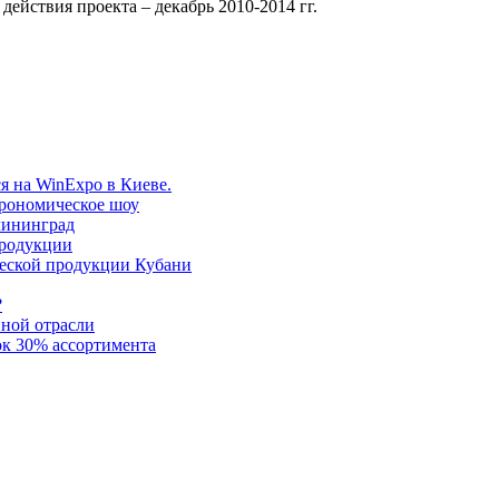
действия проекта – декабрь 2010-2014 гг.
я на WinExpo в Киеве.
трономическое шоу
лининград
продукции
ческой продукции Кубани
?
нной отрасли
к 30% ассортимента