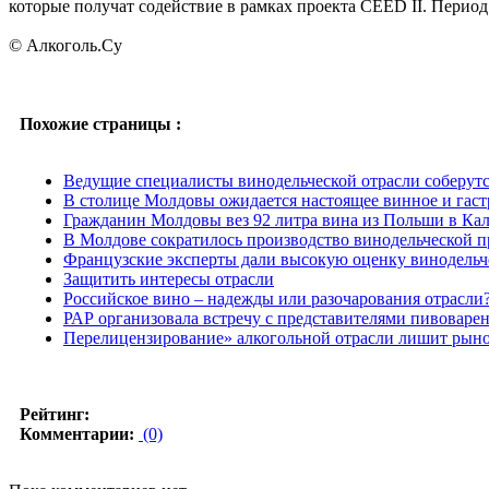
которые получат содействие в рамках проекта CEED II. Период 
© Алкоголь.Су
Похожие страницы :
Ведущие специалисты винодельческой отрасли соберутс
В столице Молдовы ожидается настоящее винное и гас
Гражданин Молдовы вез 92 литра вина из Польши в Ка
В Молдове сократилось производство винодельческой 
Французские эксперты дали высокую оценку винодель
Защитить интересы отрасли
Российское вино – надежды или разочарования отрасли
РАР организовала встречу с представителями пивоваре
Перелицензирование» алкогольной отрасли лишит рыно
Рейтинг:
Комментарии:
(0)