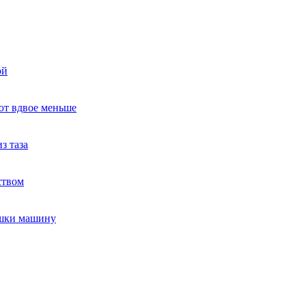
ой
ют вдвое меньше
з таза
ством
ушки машину