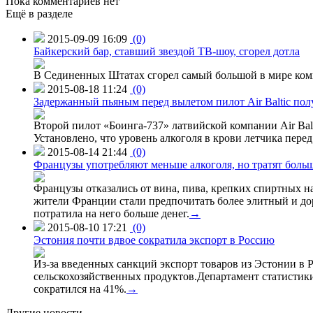
Пока комментариев нет
Ещё в разделе
2015-09-09 16:09
(0)
Байкерский бар, ставший звездой ТВ-шоу, сгорел дотла
В Сединенных Штатах сгорел самый большой в мире комп
2015-08-18 11:24
(0)
Задержанный пьяным перед вылетом пилот Air Baltic по
Второй пилот «Боинга-737» латвийской компании Air Balt
Установлено, что уровень алкоголя в крови летчика пере
2015-08-14 21:44
(0)
Французы употребляют меньше алкоголя, но тратят больш
Французы отказались от вина, пива, крепких спиртных на
жители Франции стали предпочитать более элитный и доро
потратила на него больше денег.
→
2015-08-10 17:21
(0)
Эстония почти вдвое сократила экспорт в Россию
Из-за введенных санкций экспорт товаров из Эстонии в Р
сельскохозяйственных продуктов.Департамент статистики
сократился на 41%.
→
Другие новости