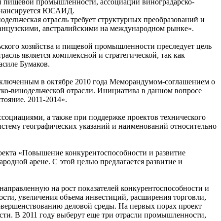
 и пищевой промышленности, ассоциации виноградарско-
финансируется ЮСАИД.
нодельческая отрасль требует структурных преобразований и
ранцузскими, австралийскими на международном рынке».
льского хозяйства и пищевой промышленности преследует цель
асль является комплексной и стратегической, так как
асиле Бумаков.
заключенным в октябре 2010 года Меморандумом-соглашением о
ко-винодельческой отрасли. Инициатива в данном вопросе
тояние. 2011-2014».
ссоциациями, а также при поддержке проектов технического
истему географических указаний и наименований относительно
екта «Повышение конкурентоспособности и развитие
родной арене. С этой целью предлагается развитие и
направленную на рост показателей конкурентоспособности и
ости, увеличения объема инвестиций, расширения торговли,
овершенствованию деловой среды. На первых порах проект
сти. В 2011 году выберут еще три отрасли промышленности,