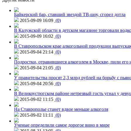
Байкерский бар, ставший звездой ТВ-шоу, сгорел дотла
2015-09-09 16:09
(0)
В Калужской области в детском магазине торговали водк
2015-09-09 16:02
(0)
В Ставропольском крае алкогольной продукции выпуска
2015-09-04 21:14
(0)
Подростки, отравившиеся алкоголем в Москве, пили его и
2015-09-04 21:05
(0)
У правительства просят 2,3 млрд рублей на борьбу с пьян
2015-09-04 20:56
(0)
В Великоустюгском районе нетрезвый гость угнал у дев
2015-09-02 11:15
(0)
На Ставрополье станет вдвое меньше алкоголя
2015-09-02 11:11
(0)
Ученые определили самое дорогое вино в мире
2015-08-31 13:05
(0)