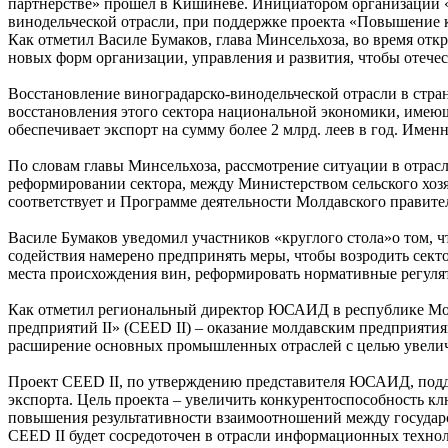
партнерстве» прошел в Кишиневе. Инициатором организации «
винодельческой отрасли, при поддержке проекта «Повышение 
Как отметил Василе Бумаков, глава Минсельхоза, во время отк
новых форм организации, управления и развития, чтобы отече
Восстановление виноградарско-винодельческой отрасли в стра
восстановления этого сектора национальной экономики, имеюще
обеспечивает экспорт на сумму более 2 млрд. леев в год. Имен
По словам главы Минсельхоза, рассмотрение ситуации в отрас
реформировании сектора, между Министерством сельского хоз
соответствует и Программе деятельности Молдавского правител
Василе Бумаков уведомил участников «круглого стола»о том, 
содействия намерено предпринять меры, чтобы возродить сект
места происхождения вин, реформировать нормативные регулят
Как отметил региональный директор ЮСАИД в республике Мо
предприятий II» (CEED II) – оказание молдавским предприяти
расширение основных промышленных отраслей с целью увелич
Проект CEED II, по утверждению представителя ЮСАИД, подде
экспорта. Цель проекта – увеличить конкурентоспособность к
повышения результативности взаимоотношений между государс
CEED II будет сосредоточен в отрасли информационных техно