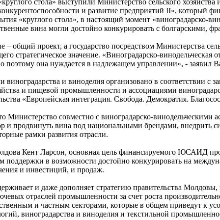
круглого стола» выступили Министерство сельского хозяйства
конкурентоспособности и развитие предприятий II», который 
рытия «круглого стола», в настоящий момент «виноградарско-ви
ственные вина могли достойно конкурировать с болгарскими, ф
не – общий проект, а государство посредством Министерства се
го стратегическое значение. «Виноградарско-винодельческая отр
но поэтому она нуждается в надлежащем управлении», - заявил В
ли виноградарства и виноделия организовано в соответствии с 
яйства и пищевой промышленности и ассоциациями виноградарс
ьства «Европейская интеграция. Свобода. Демократия. Благосос
что Министерство совместно с виноградарско-винодельческими а
ор и продвинуть вина под национальными брендами, внедрить с
орные рамки развития отрасли.
лдова Кент Ларсон, основная цель финансируемого ЮСАИД про
ям поддержки в возможности достойно конкурировать на междуна
ения и инвестиций, и продаж.
рживает и даже дополняет стратегию правительства Молдовы, 
лючевых отраслей промышленности за счет роста производительн
твенным и частным секторами, которые в общем приведут к ус
логий, виноградарства и виноделия и текстильной промышленно