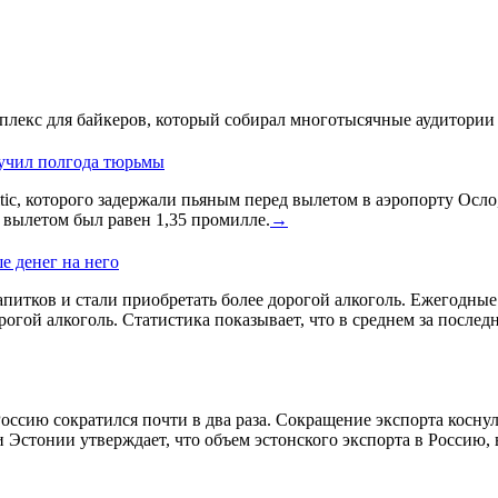
лекс для байкеров, который собирал многотысячные аудитории 
лучил полгода тюрьмы
ic, которого задержали пьяным перед вылетом в аэропорту Осло
д вылетом был равен 1,35 промилле.
→
е денег на него
питков и стали приобретать более дорогой алкоголь. Ежегодные и
гой алкоголь. Статистика показывает, что в среднем за послед
оссию сократился почти в два раза. Сокращение экспорта косну
 Эстонии утверждает, что объем эстонского экспорта в Россию,