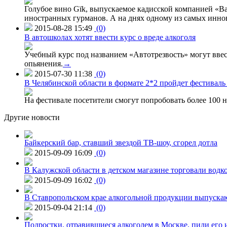
Голубое вино Gïk, выпускаемое кадисской компанией «Ba
иностранных гурманов. А на днях одному из самых инн
2015-08-28 15:49
(0)
В автошколах хотят ввести курс о вреде алкоголя
Учебный курс под названием «Автотрезвость» могут вве
опьянения.
→
2015-07-30 11:38
(0)
В Челябинской области в формате 2*2 пройдет фестивал
На фестивале посетители смогут попробовать более 100 н
Другие новости
Байкерский бар, ставший звездой ТВ-шоу, сгорел дотла
2015-09-09 16:09
(0)
В Калужской области в детском магазине торговали водк
2015-09-09 16:02
(0)
В Ставропольском крае алкогольной продукции выпуска
2015-09-04 21:14
(0)
Подростки, отравившиеся алкоголем в Москве, пили его и