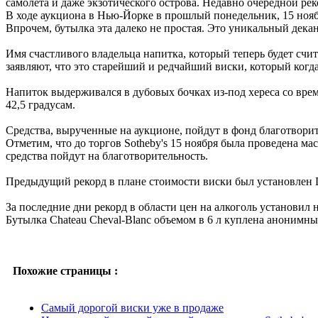
самолета и даже экзотического острова. Недавно очередной реко
В ходе аукциона в Нью-Йорке в прошлый понедельник, 15 нояб
Впрочем, бутылка эта далеко не простая. Это уникальный дека
Имя счастливого владельца напитка, который теперь будет счита
заявляют, что это старейший и редчайший виски, который когд
Напиток выдерживался в дубовых бочках из-под хереса со врем
42,5 градусам.
Средства, вырученные на аукционе, пойдут в фонд благотворит
Отметим, что до торгов Sotheby's 15 ноября была проведена ма
средства пойдут на благотворительность.
Предыдущий рекорд в плане стоимости виски был установлен Da
За последние дни рекорд в области цен на алкоголь установил не
Бутылка Chateau Cheval-Blanc объемом в 6 л куплена анонимны
Похожие страницы :
Самый дорогой виски уже в продаже