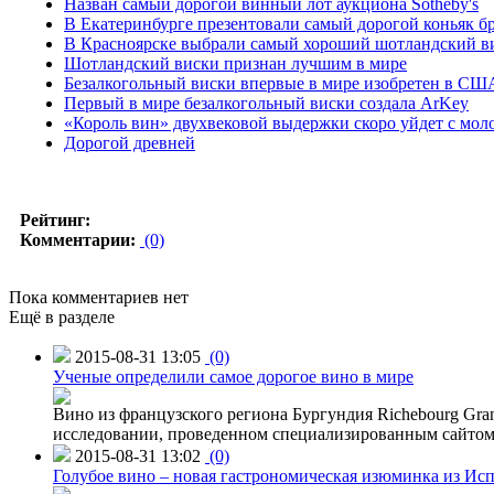
Назван самый дорогой винный лот аукциона Sotheby's
В Екатеринбурге презентовали самый дорогой коньяк б
В Красноярске выбрали самый хороший шотландский в
Шотландский виски признан лучшим в мире
Безалкогольный виски впервые в мире изобретен в СШ
Первый в мире безалкогольный виски создала ArKey
«Король вин» двухвековой выдержки скоро уйдет с мол
Дорогой древней
Рейтинг:
Комментарии:
(0)
Пока комментариев нет
Ещё в разделе
2015-08-31 13:05
(0)
Ученые определили самое дорогое вино в мире
Вино из французского региона Бургундия Richebourg Grand
исследовании, проведенном специализированным сайтом 
2015-08-31 13:02
(0)
Голубое вино – новая гастрономическая изюминка из Ис