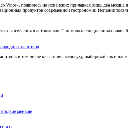
co Vinos», появилось на испанских прилавках лишь два месяца 
овационных продуктов современной гастрономии Испаниипосвят
сти для изучения в автошколах. С помощью специалиных очков б
ь народных напитков
апитков, в том числе квас, пиво, медовуху, имбирный эль и нас
ой
ют вдвое меньше
з таза