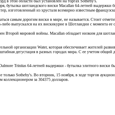
рд в этой области был установлен на торгах Sotheby's.
ря, бутылка шотландского виски Macallan 64-летней выдержки б
нтер, изготовленный из хрусталя всемирно известным французск
ться самым дорогим виски в мире, не называется. Стоит отметить
а-либо выпускался на их вискикурне в Шотландии с момента ее о
ен Второй мировой войны. Macallan обладает низким для шотлан
ельной организации Water, которая обеспечивает жителей разви
сштабная дегустация в разных городах мира. С ее учетом общий д
lmore Trinitas 64-летней выдержки - бутылка элитного виски бы
 только Sotheby's. Во вторник, 15 ноября, в ходе торгов аукцион
м коллекционером за 304375 долларов.