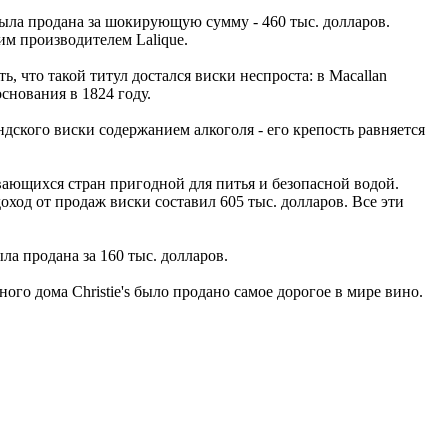
ыла продана за шокирующую сумму - 460 тыс. долларов.
им производителем Lalique.
, что такой титул достался виски неспроста: в Macallan
снования в 1824 году.
дского виски содержанием алкоголя - его крепость равняется
вающихся стран пригодной для питья и безопасной водой.
оход от продаж виски составил 605 тыс. долларов. Все эти
ла продана за 160 тыс. долларов.
ного дома Christie's было продано самое дорогое в мире вино.