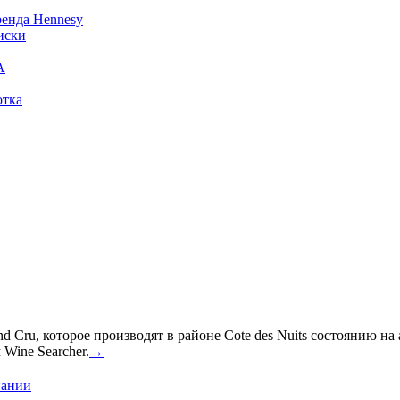
ренда Hennesy
иски
А
отка
 Cru, которое производят в районе Cote des Nuits состоянию на
Wine Searcher.
→
пании