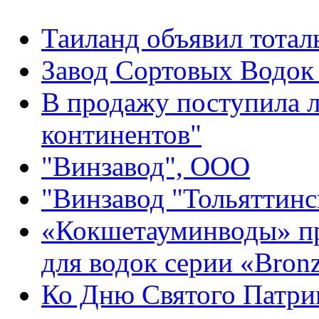
Таиланд объявил тота
Завод Сортовых Водок 
В продажу поступила л
континентов"
"Винзавод", ООО
"Винзавод "Тольяттин
«Кокшетауминводы» пр
для водок серии «Bronze
Ко Дню Святого Патри