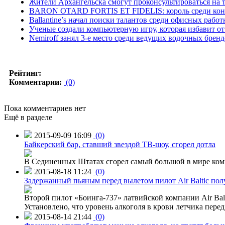
Жители Архангельска смогут проконсультироваться на 
BARON OTARD FORTIS ET FIDELIS: король среди кон
Ballantine’s начал поиски талантов среди офисных рабо
Ученые создали компьютерную игру, которая избавит от
Nemiroff занял 3-е место среди ведущих водочных брен
Рейтинг:
Комментарии:
(0)
Пока комментариев нет
Ещё в разделе
2015-09-09 16:09
(0)
Байкерский бар, ставший звездой ТВ-шоу, сгорел дотла
В Сединенных Штатах сгорел самый большой в мире комп
2015-08-18 11:24
(0)
Задержанный пьяным перед вылетом пилот Air Baltic по
Второй пилот «Боинга-737» латвийской компании Air Balt
Установлено, что уровень алкоголя в крови летчика пере
2015-08-14 21:44
(0)