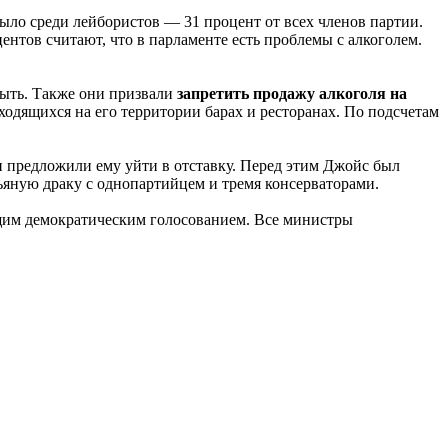
было среди лейбористов — 31 процент от всех членов партии.
нтов считают, что в парламенте есть проблемы с алкоголем.
быть. Также они призвали
запретить продажу алкоголя на
ходящихся на его территории барах и ресторанах. По подсчетам
и предложили ему уйти в отставку. Перед этим Джойс был
пьяную драку с однопартийцем и тремя консерваторами.
бщим демократическим голосованием. Все министры