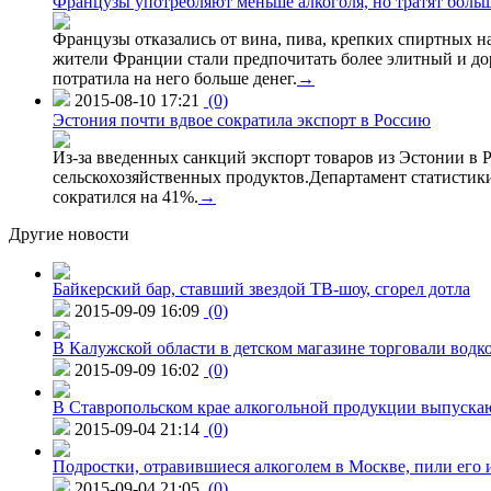
Французы употребляют меньше алкоголя, но тратят больш
Французы отказались от вина, пива, крепких спиртных на
жители Франции стали предпочитать более элитный и доро
потратила на него больше денег.
→
2015-08-10 17:21
(0)
Эстония почти вдвое сократила экспорт в Россию
Из-за введенных санкций экспорт товаров из Эстонии в Р
сельскохозяйственных продуктов.Департамент статистики
сократился на 41%.
→
Другие новости
Байкерский бар, ставший звездой ТВ-шоу, сгорел дотла
2015-09-09 16:09
(0)
В Калужской области в детском магазине торговали водк
2015-09-09 16:02
(0)
В Ставропольском крае алкогольной продукции выпуска
2015-09-04 21:14
(0)
Подростки, отравившиеся алкоголем в Москве, пили его и
2015-09-04 21:05
(0)