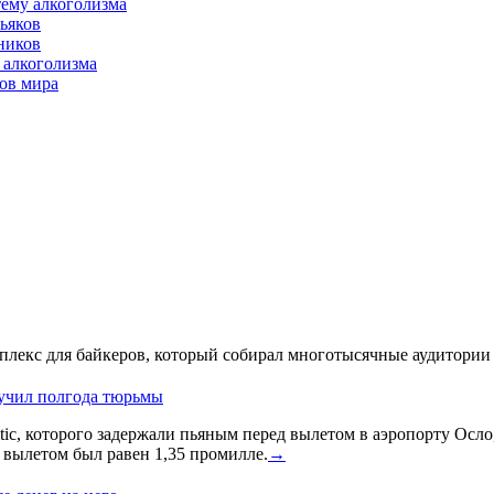
тему алкоголизма
ьяков
тников
 алкоголизма
дов мира
лекс для байкеров, который собирал многотысячные аудитории 
лучил полгода тюрьмы
ic, которого задержали пьяным перед вылетом в аэропорту Осло
д вылетом был равен 1,35 промилле.
→