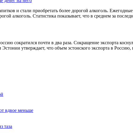
е денег на него
питков и стали приобретать более дорогой алкоголь. Ежегодные и
гой алкоголь. Статистика показывает, что в среднем за послед
оссию сократился почти в два раза. Сокращение экспорта косну
 Эстонии утверждает, что объем эстонского экспорта в Россию,
ой
ют вдвое меньше
з таза