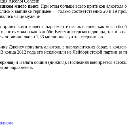
ция Alcohol Concern.
лишком много пьют
. При этом больше всего критиков алкоголя 
ись к выпивке терпимее — только соответственно 20 и 19 проце
вались чаще мужчин.
х привычками коллег в парламенте не так велико, как могло бы 
 выпить можно как в лобби Вестминстерского дворца, так и в на
ты оставили около 1,33 миллиона фунтов стерлингов.
ику Джойсу покупать алкоголь в парламентских барах, а коллег
. В конца 2012 года его исключили из Лейбористской партии за 
(верхняя) и Палата общин (нижняя). Последняя выбирается всео
атов парламента.
голизма