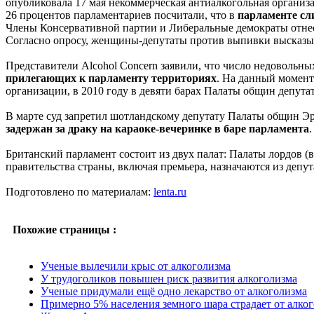
опубликовала 17 мая некоммерческая антиалкогольная организа
26 процентов парламентариев посчитали, что в
парламенте с
Члены Консервативной партии и Либеральные демократы отнесл
Согласно опросу, женщины-депутаты против выпивки высказы
Представители Alcohol Concern заявили, что число недовольны
прилегающих к парламенту территориях
. На данный момент
организации, в 2010 году в девяти барах Палаты общин депута
В марте суд запретил шотландскому депутату Палаты общин Эр
задержан за драку на караоке-вечеринке в баре парламента
Британский парламент состоит из двух палат: Палаты лордов 
правительства страны, включая премьера, назначаются из депут
Подготовлено по материалам:
lenta.ru
Похожие страницы :
Ученые вылечили крыс от алкоголизма
У трудоголиков повышен риск развития алкоголизма
Ученые придумали ещё одно лекарство от алкоголизма
Примерно 5% населения земного шара страдает от алко