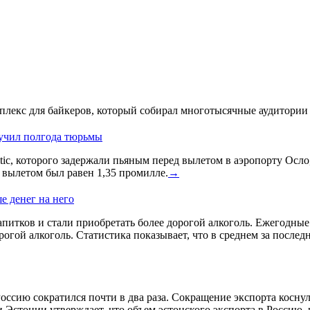
лекс для байкеров, который собирал многотысячные аудитории 
лучил полгода тюрьмы
ic, которого задержали пьяным перед вылетом в аэропорту Осло
д вылетом был равен 1,35 промилле.
→
е денег на него
питков и стали приобретать более дорогой алкоголь. Ежегодные и
гой алкоголь. Статистика показывает, что в среднем за послед
оссию сократился почти в два раза. Сокращение экспорта косну
 Эстонии утверждает, что объем эстонского экспорта в Россию,