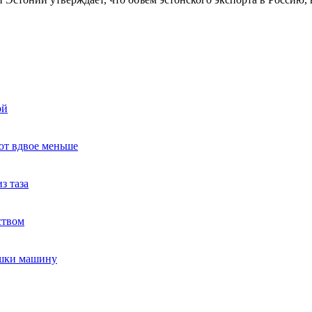
ой
ют вдвое меньше
з таза
ством
ушки машину