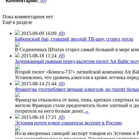
Комментарии:
(0)
Пока комментариев нет
Ещё в разделе
2015-09-09 16:09
(0)
Байкерский бар, ставший звездой ТВ-шоу, сгорел дотла
В Сединенных Штатах сгорел самый большой в мире комп
2015-08-18 11:24
(0)
Задержанный пьяным перед вылетом пилот Air Baltic по
Второй пилот «Боинга-737» латвийской компании Air Balt
Установлено, что уровень алкоголя в крови летчика пере
2015-08-14 21:44
(0)
Французы употребляют меньше алкоголя, но тратят больш
Французы отказались от вина, пива, крепких спиртных на
жители Франции стали предпочитать более элитный и доро
потратила на него больше денег.
→
2015-08-10 17:21
(0)
Эстония почти вдвое сократила экспорт в Россию
Из-за введенных санкций экспорт товаров из Эстонии в Р
сельскохозяйственных продуктов.Департамент статистики