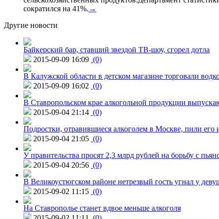
сократился на 41%.
→
Другие новости
Байкерский бар, ставший звездой ТВ-шоу, сгорел дотла
2015-09-09 16:09
(0)
В Калужской области в детском магазине торговали водк
2015-09-09 16:02
(0)
В Ставропольском крае алкогольной продукции выпуска
2015-09-04 21:14
(0)
Подростки, отравившиеся алкоголем в Москве, пили его и
2015-09-04 21:05
(0)
У правительства просят 2,3 млрд рублей на борьбу с пьян
2015-09-04 20:56
(0)
В Великоустюгском районе нетрезвый гость угнал у дев
2015-09-02 11:15
(0)
На Ставрополье станет вдвое меньше алкоголя
2015-09-02 11:11
(0)