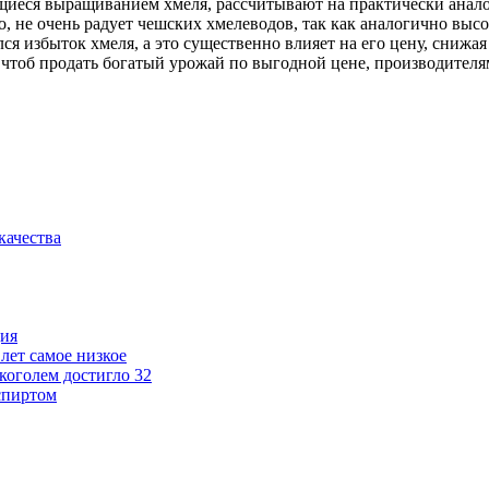
ющиеся выращиванием хмеля, рассчитывают на практически анал
, не очень радует чешских хмелеводов, так как аналогично высо
я избыток хмеля, а это существенно влияет на его цену, снижа
, чтоб продать богатый урожай по выгодной цене, производител
ачества
ция
лет самое низкое
коголем достигло 32
спиртом