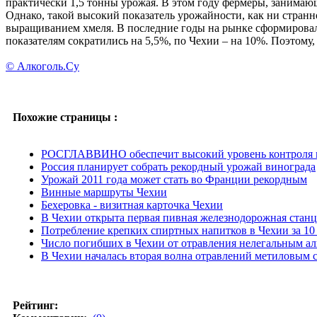
практически 1,5 тонны урожая. В этом году фермеры, занима
Однако, такой высокий показатель урожайности, как ни странно
выращиванием хмеля. В последние годы на рынке сформировалс
показателям сократились на 5,5%, по Чехии – на 10%. Поэтому
© Алкоголь.Су
Похожие страницы :
РОСГЛАВВИНО обеспечит высокий уровень контроля к
Россия планирует собрать рекордный урожай винограда
Урожай 2011 года может стать во Франции рекордным
Винные маршруты Чехии
Бехеровка - визитная карточка Чехии
В Чехии открыта первая пивная железнодорожная стан
Потребление крепких спиртных напитков в Чехии за 10 
Число погибших в Чехии от отравления нелегальным ал
В Чехии началась вторая волна отравлений метиловым 
Рейтинг: