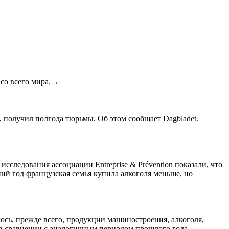
со всего мира.
→
, получил полгода тюрьмы. Об этом сообщает Dagbladet.
сследования ассоциации Entreprise & Prévention показали, что
ний год французская семья купила алкоголя меньше, но
лось, прежде всего, продукции машиностроения, алкоголя,
 в сравнении с аналогичным периодом прошлого года,