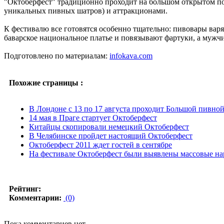
"Октоберфест" традиционно проходит на большом открытом пол
уникальных пивных шатров) и аттракционами.
К фестивалю все готовятся особенно тщательно: пивовары вар
баварское национальное платье и повязывают фартуки, а муж
Подготовлено по материалам:
infokava.com
Похожие страницы :
В Лондоне с 13 по 17 августа проходит Большой пивной
14 мая в Праге стартует Октоберфест
Китайцы скопировали немецкий Октоберфест
В Челябинске пройдет настоящий Октоберфест
Октоберфест 2011 ждет гостей в сентябре
На фестивале Октоберфест были выявлены массовые н
Рейтинг:
Комментарии:
(0)
Пока комментариев нет