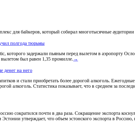
лекс для байкеров, который собирал многотысячные аудитории 
лучил полгода тюрьмы
ic, которого задержали пьяным перед вылетом в аэропорту Осло
д вылетом был равен 1,35 промилле.
→
е денег на него
питков и стали приобретать более дорогой алкоголь. Ежегодные и
гой алкоголь. Статистика показывает, что в среднем за послед
оссию сократился почти в два раза. Сокращение экспорта косну
 Эстонии утверждает, что объем эстонского экспорта в Россию,