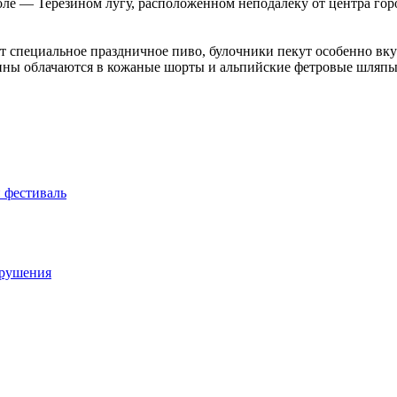
е — Терезином лугу, расположенном неподалеку от центра город
ят специальное праздничное пиво, булочники пекут особенно вк
чины облачаются в кожаные шорты и альпийские фетровые шляпы
 фестиваль
арушения