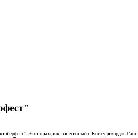
рфест"
тоберфест". Этот праздник, занесенный в Книгу рекордов Гинне