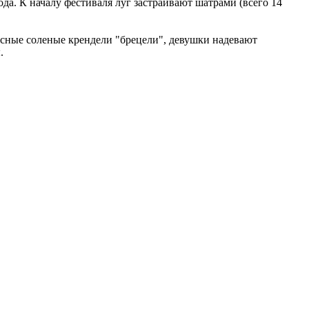
а. К началу фестиваля луг застраивают шатрами (всего 14
усные соленые крендели "брецели", девушки надевают
.