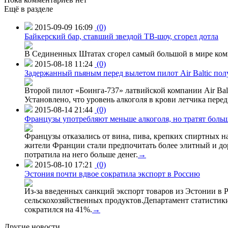
Ещё в разделе
2015-09-09 16:09
(0)
Байкерский бар, ставший звездой ТВ-шоу, сгорел дотла
В Сединенных Штатах сгорел самый большой в мире комп
2015-08-18 11:24
(0)
Задержанный пьяным перед вылетом пилот Air Baltic по
Второй пилот «Боинга-737» латвийской компании Air Balt
Установлено, что уровень алкоголя в крови летчика пере
2015-08-14 21:44
(0)
Французы употребляют меньше алкоголя, но тратят больш
Французы отказались от вина, пива, крепких спиртных на
жители Франции стали предпочитать более элитный и доро
потратила на него больше денег.
→
2015-08-10 17:21
(0)
Эстония почти вдвое сократила экспорт в Россию
Из-за введенных санкций экспорт товаров из Эстонии в Р
сельскохозяйственных продуктов.Департамент статистики
сократился на 41%.
→
Другие новости