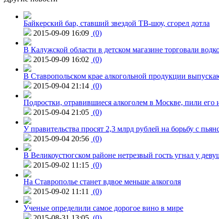
Байкерский бар, ставший звездой ТВ-шоу, сгорел дотла
2015-09-09 16:09
(0)
В Калужской области в детском магазине торговали водк
2015-09-09 16:02
(0)
В Ставропольском крае алкогольной продукции выпуска
2015-09-04 21:14
(0)
Подростки, отравившиеся алкоголем в Москве, пили его и
2015-09-04 21:05
(0)
У правительства просят 2,3 млрд рублей на борьбу с пьян
2015-09-04 20:56
(0)
В Великоустюгском районе нетрезвый гость угнал у дев
2015-09-02 11:15
(0)
На Ставрополье станет вдвое меньше алкоголя
2015-09-02 11:11
(0)
Ученые определили самое дорогое вино в мире
2015-08-31 13:05
(0)