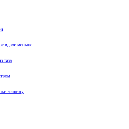
ой
ют вдвое меньше
з таза
ством
ушки машину