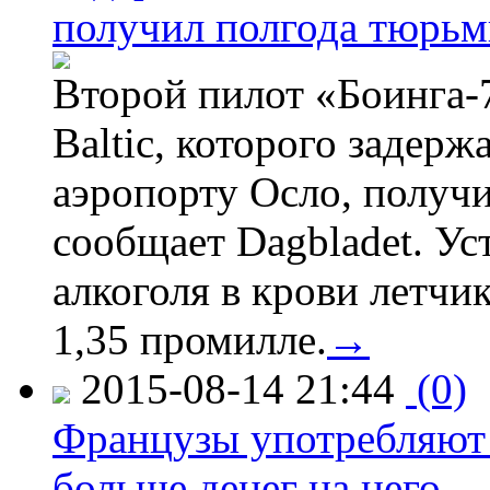
получил полгода тюрь
Второй пилот «Боинга-
Baltic, которого задер
аэропорту Осло, получ
сообщает Dagbladet. Ус
алкоголя в крови летчи
1,35 промилле.
→
2015-08-14 21:44
(0)
Французы употребляют 
больше денег на него