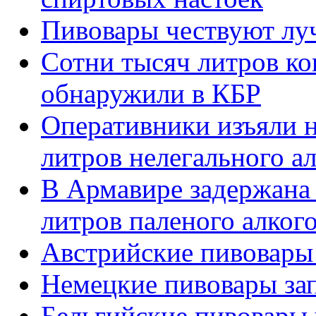
Пивовары чествуют л
Сотни тысяч литров ко
обнаружили в КБР
Оперативники изъяли н
литров нелегального а
В Армавире задержана
литров паленого алког
Австрийские пивовары
Немецкие пивовары за
Бельгийские пивовары 