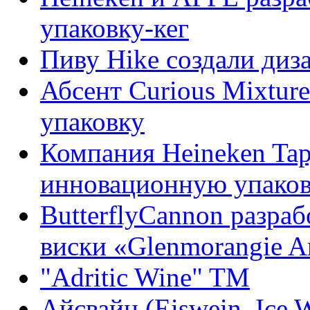
упаковку-кег
Пиву Hike создали диз
Абсент Curious Mixtur
упаковку
Компания Heineken Tapj
инновационную упако
ButterflyCannon разра
виски «Glenmorangie Ar
"Adritic Wine" TM
Айсвайн (Eiswein, Ice 