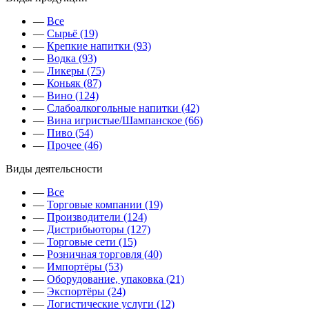
—
Все
—
Сырьё (19)
—
Крепкие напитки (93)
—
Водка (93)
—
Ликеры (75)
—
Коньяк (87)
—
Вино (124)
—
Слабоалкогольные напитки (42)
—
Вина игристые/Шампанское (66)
—
Пиво (54)
—
Прочее (46)
Виды деятельсности
—
Все
—
Торговые компании (19)
—
Производители (124)
—
Дистрибьюторы (127)
—
Торговые сети (15)
—
Розничная торговля (40)
—
Импортёры (53)
—
Оборудование, упаковка (21)
—
Экспортёры (24)
—
Логистические услуги (12)