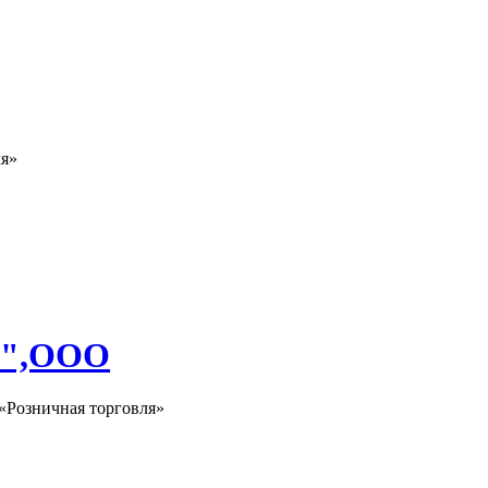
ля»
й",ООО
«Розничная торговля»