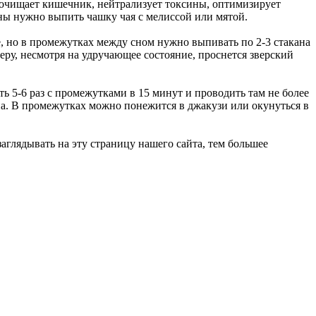
 очищает кишечник, нейтрализует токсины, оптимизирует
нны нужно выпить чашку чая с мелиссой или мятой.
, но в промежутках между сном нужно выпивать по 2-3 стакана
черу, несмотря на удручающее состояние, проснется зверский
ь 5-6 раз с промежутками в 15 минут и проводить там не более
дна. В промежутках можно понежится в джакузи или окунуться в
заглядывать на эту страницу нашего сайта, тем большее