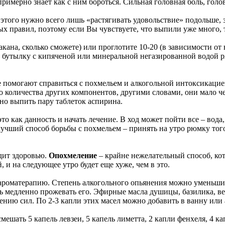
римерно знает как с ним бороться. Сильная головная боль, голо
я этого нужно всего лишь «растягивать удовольствие» подольше, 
тых правил, поэтому если Вы чувствуете, что выпили уже много,
ана, сколько сможете) или проглотите 10-20 (в зависимости от 
 бутылку с кипяченой или минеральной негазированной водой ряд
е помогают справиться с похмельем и алкогольной интоксикацией
о количества других компонентов, другими словами, они мало че
но выпить пару таблеток аспирина.
это как данность и начать лечение. В ход может пойти все – вода
учший способ борьбы с похмельем – принять на утро рюмку того
едит здоровью.
Опохмеление
– крайне нежелательный способ, кот
 и на следующее утро будет еще хуже, чем в это.
 ароматерапию. Степень алкогольного опьянения можно уменьшит
нь медленно прожевать его. Эфирные масла душицы, базилика, в
ению сил. По 2-3 капли этих масел можно добавить в ванну или
смешать 5 капель левзеи, 5 капель лиметта, 2 капли фенхеля, 4 