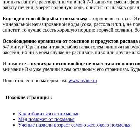
принять ванну с растворенными в ней 7-9 каплями смеси эфир
работу печени, уберет головную боль, очистит от шлаков орга
Еще один способ борьбы с похмельем
– хорошо выспаться. Э
минеральной негазированной воды (сока, рассола и т.п.), не по
аппетит, то лучше съесть хорошую порцию горячей солянки, бо
Освобождению организма от токсинов и продуктов распада
5-7 минут. Организм и так ослаблен алкоголем, лишняя нагруз
бассейн, но ни в коем случае не распивать пиво или другие ал
И помните –
культура пития вообще не знает такого поняти
внимание Вы уже уделили всем остальным его страницам. Будь
Подготовлено по материалам:
www.ovine.ru
Похожие страницы :
Как избавиться от похмелья
Мёд поможет от похмелья
Ученые назвали возраст самого жестокого похмелья