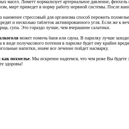
ных масел. Лиметт нормализует артериальное давление, фенхель
низм, мирт приведет в норму работу нервной системы. После ва
то наименее стрессовый для организма способ пережить похмелье
вредят и несколько таблеток активированного угля. Если же к ве
рща, супа. Это гораздо лучше, чем вчерашние салатики.
 алкоголя
может помочь баня или сауна. В парилку лучше заходит
ка в виде получасового потения в парилке будет ему крайне вре
когольные напитки, иначе все лечение пойдет насмарку.
я как похмелье
. Мы искренне надеемся, что чем реже Вы будете 
те здоровы!