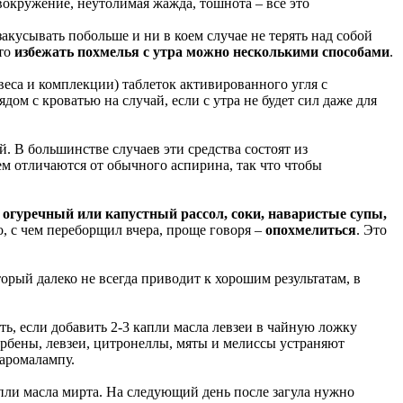
вокружение, неутолимая жажда, тошнота – все это
закусывать побольше и ни в коем случае не терять над собой
 то
избежать похмелья с утра можно несколькими способами
.
веса и комплекции) таблеток активированного угля с
ом с кроватью на случай, если с утра не будет сил даже для
. В большинстве случаев эти средства состоят из
м отличаются от обычного аспирина, так что чтобы
,
огуречный или капустный рассол, соки, наваристые супы,
, с чем переборщил вчера, проще говоря –
опохмелиться
. Это
орый далеко не всегда приводит к хорошим результатам, в
ь, если добавить 2-3 капли масла левзеи в чайную ложку
ербены, левзеи, цитронеллы, мяты и мелиссы устраняют
 аромалампу.
капли масла мирта. На следующий день после загула нужно