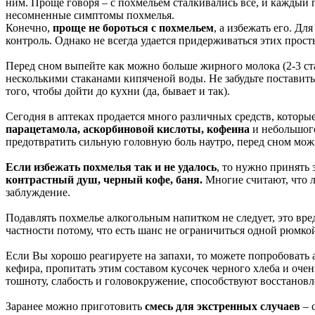
ним. Проще говоря – с похмельем сталкивались все, и каждый п
несомненные симптомы похмелья.
Конечно,
проще не бороться с похмельем
, а избежать его. Дл
контроль. Однако не всегда удается придерживаться этих прос
Перед сном выпейте как можно больше жирного молока (2-3 стак
несколькими стаканами кипяченой воды. Не забудьте поставить
того, чтобы дойти до кухни (да, бывает и так).
Сегодня в аптеках продается много различных средств, которы
парацетамола, аскорбиновой кислоты, кофеина
и небольшог
предотвратить сильную головную боль наутро, перед сном мож
Если избежать похмелья так и не удалось
, то нужно принять 
контрастный душ, черный кофе, баня.
Многие считают, что л
заблуждение.
Подавлять похмелье алкогольным напитком не следует, это вр
частности потому, что есть шанс не ограничиться одной рюмкой,
Если Вы хорошо реагируете на запахи, то можете попробовать
кефира, пропитать этим составом кусочек черного хлеба и оче
тошноту, слабость и головокружение, способствуют восстановл
Заранее можно приготовить
смесь для экстренных случаев
– 