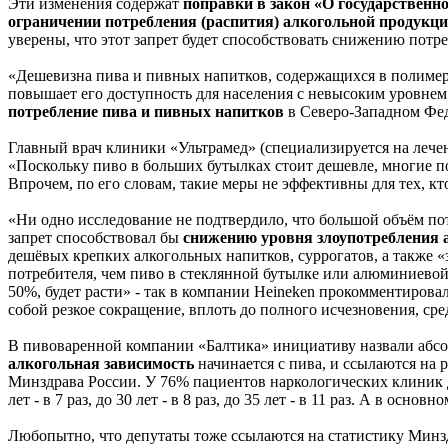
Эти изменения содержат
поправки в закон «О государственн
ограничении потребления (распития) алкогольной продукц
уверены, что этот запрет будет способствовать снижению потре
«Дешевизна пива и пивных напитков, содержащихся в полимер
повышает его доступность для населения с невысоким уровнем 
потребление пива и пивных напитков
в Северо-Западном Феде
Главный врач клиники «Ультрамед» (специализируется на лече
«Поскольку пиво в больших бутылках стоит дешевле, многие пок
Впрочем, по его словам, такие меры не эффективны для тех, кт
«Ни одно исследование не подтвердило, что большой объём по
запрет способствовал бы
снижению уровня злоупотребления 
дешёвых крепких алкогольных напитков, суррогатов, а также 
потребителя, чем пиво в стеклянной бутылке или алюминиевой 
50%, будет расти» - так в компании Heineken прокомментиров
собой резкое сокращение, вплоть до полного исчезновения, ср
В пивоваренной компании «Балтика» инициативу назвали абсо
алкогольная зависимость
начинается с пива, и ссылаются на
Минздрава России. У 76% пациентов наркологических клиник д
лет - в 7 раз, до 30 лет - в 8 раз, до 35 лет - в 11 раз. А в 
Любопытно, что депутаты тоже ссылаются на статистику Минздр