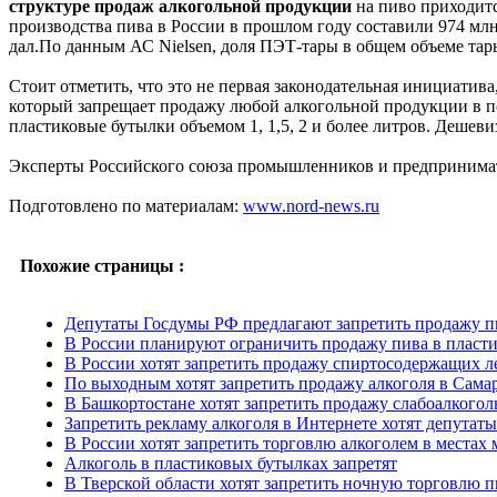
структуре продаж алкогольной продукции
на пиво приходитс
производства пива в России в прошлом году составили 974 млн
дал.По данным АС Nielsen, доля ПЭТ-тары в общем объеме тары
Стоит отметить, что это не первая законодательная инициатива
который запрещает продажу любой алкогольной продукции в по
пластиковые бутылки объемом 1, 1,5, 2 и более литров. Дешеви
Эксперты Российского союза промышленников и предпринимател
Подготовлено по материалам:
www.nord-news.ru
Похожие страницы :
Депутаты Госдумы РФ предлагают запретить продажу п
В России планируют ограничить продажу пива в пласт
В России хотят запретить продажу спиртосодержащих л
По выходным хотят запретить продажу алкоголя в Сама
В Башкортостане хотят запретить продажу слабоалкого
Запретить рекламу алкоголя в Интернете хотят депутат
В России хотят запретить торговлю алкоголем в местах
Алкоголь в пластиковых бутылках запретят
В Тверской области хотят запретить ночную торговлю 