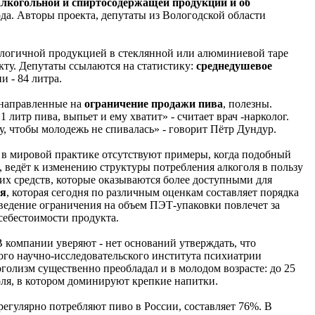
 алкогольной и спиртосодержащей продукции и об
года. Авторы проекта, депутаты из Вологодской области
алогичной продукцией в стеклянной или алюминиевой таре
кту. Депутаты ссылаются на статистику:
среднедушевое
и - 84 литра.
 направленные на
ограничение продажи пива
, полезны.
литр пива, выпьет и ему хватит» - считает врач -нарколог.
у, чтобы молодежь не спивалась» - говорит Пётр Дундур.
; в мировой практике отсутствуют примеры, когда подобный
, ведёт к изменению структуры потребления алкоголя в пользу
их средств, которые оказываются более доступными для
ля
, которая сегодня по различным оценкам составляет порядка
введение ограничения на объем ПЭТ-упаковки повлечет за
себестоимости продукта.
компании уверяют - нет оснований утверждать, что
ого научно-исследовательского института психиатрии
голизм существенно преобладал и в молодом возрасте: до 25
оголя, в котором доминируют крепкие напитки.
регулярно потребляют пиво в России, составляет 76%. В