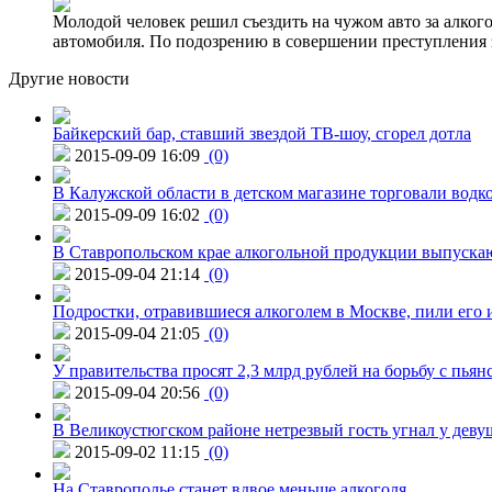
Молодой человек решил съездить на чужом авто за алко
автомобиля. По подозрению в совершении преступления 
Другие новости
Байкерский бар, ставший звездой ТВ-шоу, сгорел дотла
2015-09-09 16:09
(0)
В Калужской области в детском магазине торговали водк
2015-09-09 16:02
(0)
В Ставропольском крае алкогольной продукции выпуска
2015-09-04 21:14
(0)
Подростки, отравившиеся алкоголем в Москве, пили его и
2015-09-04 21:05
(0)
У правительства просят 2,3 млрд рублей на борьбу с пьян
2015-09-04 20:56
(0)
В Великоустюгском районе нетрезвый гость угнал у дев
2015-09-02 11:15
(0)
На Ставрополье станет вдвое меньше алкоголя