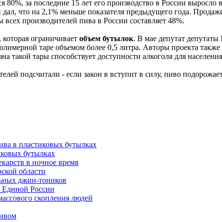
я 80%, за последние 15 лет его производство в России выросло 
 дал, что на 2,1% меньше показателя предыдущего года. Продажи
 всех производителей пива в России составляет 48%.
, которая ограничивает
объем бутылок
. В мае депутат депутаты
лимерной таре объемом более 0,5 литра. Авторы проекта также 
зна такой тары способствует доступности алкоголя для населения
ей подсчитали - если закон в вступит в силу, пиво подорожает
ива в пластиковых бутылках
иковых бутылках
екарств в ночное время
рской области
льных джин-тоников
ы Единой России
 массового скопления людей
пивом