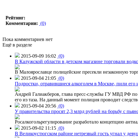
Рейтинг:
Комментарии:
(0)
Пока комментариев нет
Ещё в разделе
2015-09-09 16:02
(0)
В Калужской области в детском магазине торговали водк
В Малоярославце полицейские пресекли незаконную торг
2015-09-04 21:05
(0)
Подростки, отравившиеся алкоголем в Москве, пили его и
Андрей Галиакберов, глава пресс-службы ГУ МВД РФ по 
его из таза. На данный момент полиция проводит следств
2015-09-04 20:56
(0)
У правительства просят 2,3 млрд рублей на борьбу с пьян
Росалкогольрегулирование разработало концепцию антиа
2015-09-02 11:15
(0)
В Великоустюгском районе нетрезвый гость угнал у дев