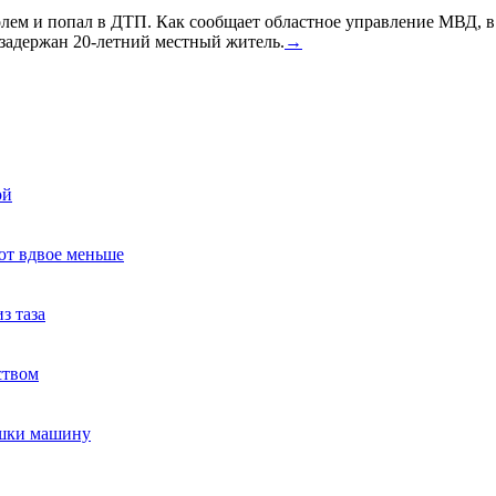
голем и попал в ДТП. Как сообщает областное управление МВД, 
задержан 20-летний местный житель.
→
ой
ют вдвое меньше
з таза
ством
ушки машину