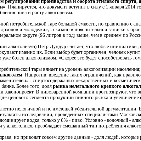
ом регулировании производства и оборота этилового спирта,
ии»
. Планируется, что документ вступит в силу с 1 января 2014 
бления пива и росту алкоголизма.
ной потребительской таре большой ёмкости, по сравнению с ан
доходов и молодёжи», - сказано в пояснительной записке к прое
ральном округе (96 литров в год) выше, чем в среднем по Росси
нии алкоголизма) Пётр Дундур считает, что любые инициативы,
упают именно их. Если выбор будет органичен, человек купит 1 
о уже болен алкоголизмом. «Скорее это будет способствовать том
требительской тары влияет на уровень алкоголизации населения
алкоголем
. Напротив, введение таких ограничений, как правило
«заменителей» - спиртосодержащих лекарственных и косметическ
банке. Более того, доля
рынка нелегального крепкого алкого
али законопроект. В пивоваренной компании прогнозируют, что 
едне-ценового сегмента продукции пивного рынка и увеличение 
лютно нелогичной и не имеющей убедительной аргументации. В 
 результаты исследований, проведённых специалистами Московск
оминирует водка, только у 8% - пиво. Условно «водочный» алко
основном у алкоголиков преобладает смешанный тип потребления алк
ава, но приводят совсем другие данные - доля людей, которые 