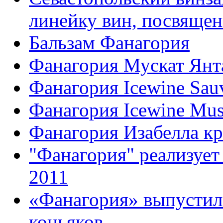
линейку вин, посвяще
Бальзам Фанагория
Фанагория Мускат Ян
Фанагория Icewine Sau
Фанагория Icewine Mus
Фанагория Изабелла кр
"Фанагория" реализуе
2011
«Фанагория» выпустил
коньяков