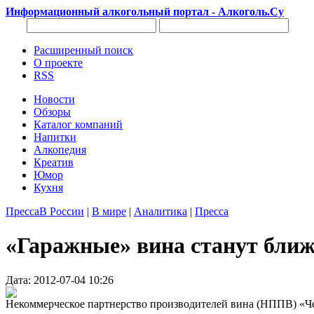
Информационный алкогольный портал - Алкоголь.Су
Расширенный поиск
О проекте
RSS
Новости
Обзоры
Каталог компаний
Напитки
Алкопедия
Креатив
Юмор
Кухня
Пресса
В России
|
В мире
|
Аналитика
|
Пресса
«Гаражные» вина станут ближ
Дата: 2012-07-04 10:26
Некоммерческое партнерство производителей вина (НППВ) «Чер