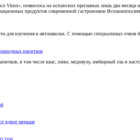
co Vinos», появилось на испанских прилавках лишь два месяца 
овационных продуктов современной гастрономии Испаниипосвят
сти для изучения в автошколах. С помощью специалиных очков б
ь народных напитков
апитков, в том числе квас, пиво, медовуху, имбирный эль и нас
ой
ют вдвое меньше
з таза