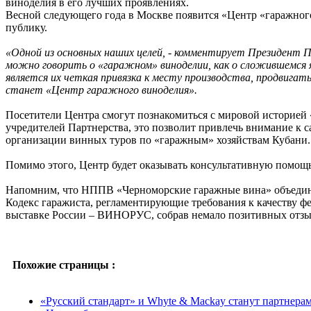
виноделия в его лучших проявлениях.
Весной следующего года в Москве появится «Центр «гаражног
публику.
«Одной из основных наших целей, - комментирует Президент П
можно говорить о «гаражном» виноделии, как о сложившемся яв
является их четкая привязка к месту производства, продвигат
станет «Центр гаражного виноделия».
Посетители Центра смогут познакомиться с мировой историей 
учредителей Партнерства, это позволит привлечь внимание к с
организации винных туров по «гаражным» хозяйствам Кубани.
Помимо этого, Центр будет оказывать консультативную помощь
Напомним, что НППВ «Черноморские гаражные вина» объединя
Кодекс гаражиста, регламентирующие требования к качеству ф
выставке России – ВИНОРУС, собрав немало позитивных отзыв
Похожие страницы :
«Русский стандарт» и Whyte & Mackay станут партнера