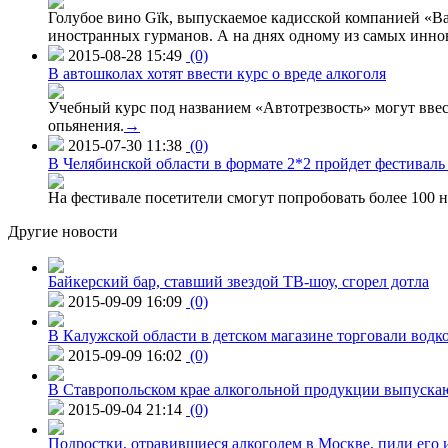
Голубое вино Gïk, выпускаемое кадисской компанией «Ba
иностранных гурманов. А на днях одному из самых инн
2015-08-28 15:49
(0)
В автошколах хотят ввести курс о вреде алкоголя
Учебный курс под названием «Автотрезвость» могут вве
опьянения.
→
2015-07-30 11:38
(0)
В Челябинской области в формате 2*2 пройдет фестивал
На фестивале посетители смогут попробовать более 100 н
Другие новости
Байкерский бар, ставший звездой ТВ-шоу, сгорел дотла
2015-09-09 16:09
(0)
В Калужской области в детском магазине торговали водк
2015-09-09 16:02
(0)
В Ставропольском крае алкогольной продукции выпуска
2015-09-04 21:14
(0)
Подростки, отравившиеся алкоголем в Москве, пили его и