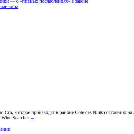
щики — о «пивных послаблениях» в законе
ные вина
 Cru, которое производят в районе Cote des Nuits состоянию на
Wine Searcher.
→
пании