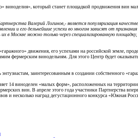
о» виноделия», который станет площадкой продвижения вин ма
артнерства Валерий Логинов,- является популяризация качестве
лении и его дельнейшие успехи во многом зависят от признания 
ь их в Москве можно только через специализированную площадку,
«гаражного» движения, его успехами на российской земле, прод
амим фермерским винодельням. Для этого Центр будет оказывать 
 энтузиастам, заинтересованным в создании собственного «гара
ет 14 виноделен «малых форм», расположенных на территории 
ермерских вин. В апреле этого года участники Партнерства вп
ов и несколько наград дегустационного конкурса «Южная Росс
м