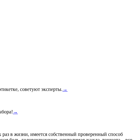
тикетке, советуют эксперты.
→
ыбора!
→
ех раз в жизни, имеется собственный проверенный способ
вная боль, головокружение, неутолимая жажда, тошнота – все