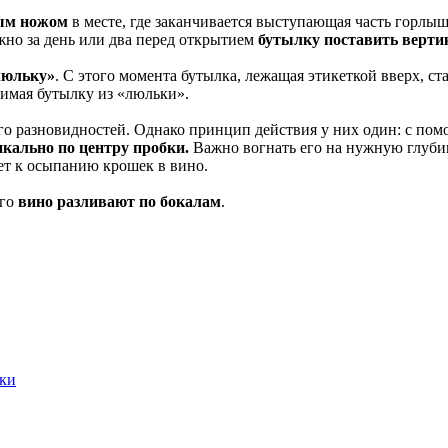
рым ножом
в месте, где заканчивается выступающая часть горлыш
ужно за день или два перед открытием
бутылку поставить верти
люльку»
. С этого момента бутылка, лежащая этикеткой вверх, 
имая бутылку из «люльки».
 разновидностей. Однако принцип действия у них один: с помо
кально по центру пробки.
Важно вогнать его на нужную глубин
ет к осыпанию крошек в вино.
ого
вино разливают по бокалам
.
дки