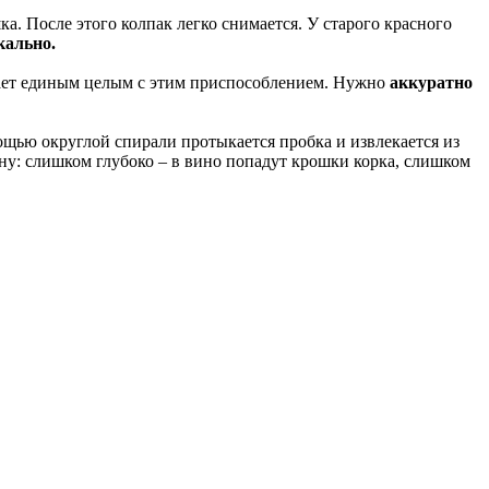
ка. После этого колпак легко снимается. У старого красного
кально.
стает единым целым с этим приспособлением. Нужно
аккуратно
щью округлой спирали протыкается пробка и извлекается из
у: слишком глубоко – в вино попадут крошки корка, слишком