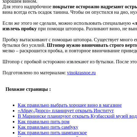
хорошим вином.
Для этого надпрбочное
покрытие осторожно надрезают ост
вина всегда есть осадок танина. Чтобы он опустился на дно, н
Если же этого не сделали, можно использовать специальную
«
извлечь пробку
при помощи штопора. Разливают вино, не вын
Пробку вытаскивают с помощью штопора. Существует много его
бутылки без усилий.
Штопор нужно ввинчивать строго верти
мелко – раскрошится пробка, и повторное ввинчивание привед
Штопор с пробкой осторожно извлекают из бутылки. После эт
Подготовлено по материалам:
vinokrasnoe.ru
Похожие страницы :
Как правильно выбрать хорошее вино в магазине
«Абрау-Дюрсо» планирует открыть Институт
В Мариинске планируют открыть Кузбасский музей во
Как правильно пить ром
Как правильно пить самбуку
Как правильно пить шампанское