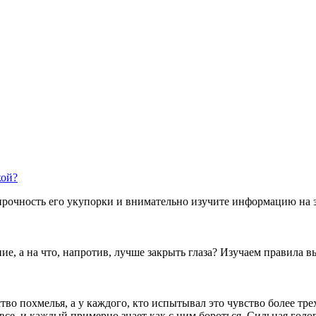
кой?
рочность его укупорки и внимательно изучите информацию на э
ние, а на что, напротив, лучше закрыть глаза? Изучаем правила в
тво похмелья, а у каждого, кто испытывал это чувство более тр
все, и каждый примерно знает как с ним бороться. Сильная голо