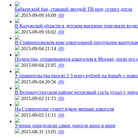
Байкерский бар, ставший звездой ТВ-шоу, сгорел дотла
2015-09-09 16:09
(0)
В Калужской области в детском магазине торговали водк
2015-09-09 16:02
(0)
В Ставропольском крае алкогольной продукции выпуска
2015-09-04 21:14
(0)
Подростки, отравившиеся алкоголем в Москве, пили его и
2015-09-04 21:05
(0)
У правительства просят 2,3 млрд рублей на борьбу с пьян
2015-09-04 20:56
(0)
В Великоустюгском районе нетрезвый гость угнал у дев
2015-09-02 11:15
(0)
На Ставрополье станет вдвое меньше алкоголя
2015-09-02 11:11
(0)
Ученые определили самое дорогое вино в мире
2015-08-31 13:05
(0)