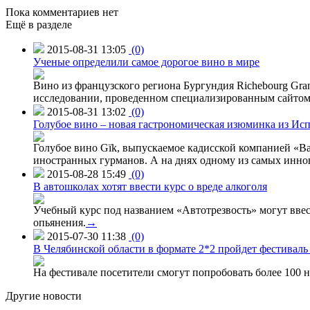
Пока комментариев нет
Ещё в разделе
2015-08-31 13:05
(0)
Ученые определили самое дорогое вино в мире
Вино из французского региона Бургундия Richebourg Grand
исследовании, проведенном специализированным сайтом 
2015-08-31 13:02
(0)
Голубое вино – новая гастрономическая изюминка из Ис
Голубое вино Gïk, выпускаемое кадисской компанией «Ba
иностранных гурманов. А на днях одному из самых инн
2015-08-28 15:49
(0)
В автошколах хотят ввести курс о вреде алкоголя
Учебный курс под названием «Автотрезвость» могут вве
опьянения.
→
2015-07-30 11:38
(0)
В Челябинской области в формате 2*2 пройдет фестивал
На фестивале посетители смогут попробовать более 100 н
Другие новости