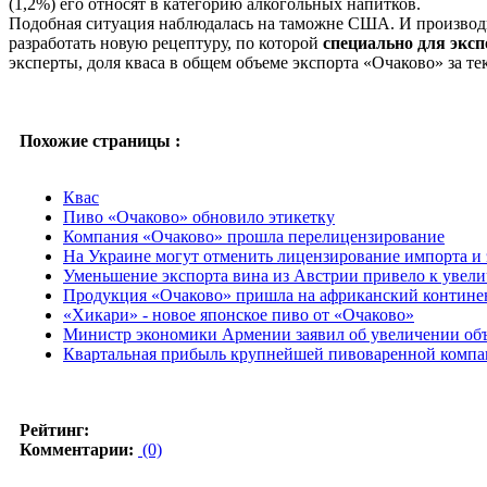
(1,2%) его относят в категорию алкогольных напитков.
Подобная ситуация наблюдалась на таможне США. И производ
разработать новую рецептуру, по которой
специально для экс
эксперты, доля кваса в общем объеме экспорта «Очаково» за те
Похожие страницы :
Квас
Пиво «Очаково» обновило этикетку
Компания «Очаково» прошла перелицензирование
На Украине могут отменить лицензирование импорта и 
Уменьшение экспорта вина из Австрии привело к увел
Продукция «Очаково» пришла на африканский контине
«Хикари» - новое японское пиво от «Очаково»
Министр экономики Армении заявил об увеличении объ
Квартальная прибыль крупнейшей пивоваренной компа
Рейтинг:
Комментарии:
(0)