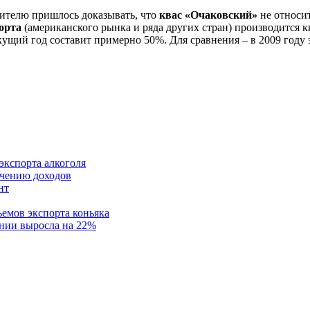
ителю пришлось доказывать, что
квас «Очаковский»
не относит
порта
(американского рынка и ряда других стран) производится 
кущий год составит примерно 50%. Для сравнения – в 2009 году 
экспорта алкоголя
ичению доходов
нт
емов экспорта коньяка
нии выросла на 22%