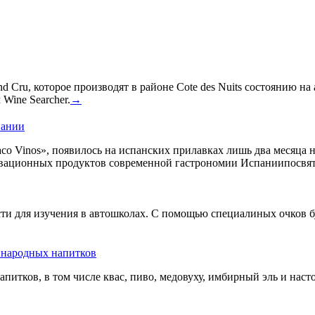
 Cru, которое производят в районе Cote des Nuits состоянию на
Wine Searcher.
→
пании
co Vinos», появилось на испанских прилавках лишь два месяца 
овационных продуктов современной гастрономии Испаниипосвят
сти для изучения в автошколах. С помощью специалиных очков б
ь народных напитков
апитков, в том числе квас, пиво, медовуху, имбирный эль и нас