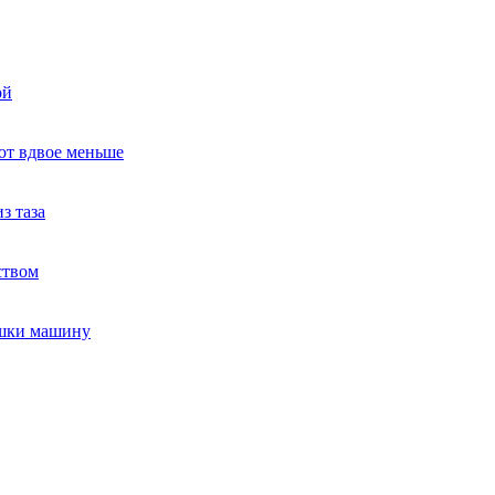
ой
ют вдвое меньше
з таза
ством
ушки машину