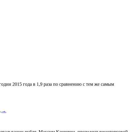
одии 2015 года в 1,9 раза по сравнению с тем же самым
.
→
а девальвации рубля. Максим Каширин, президент виноторговой