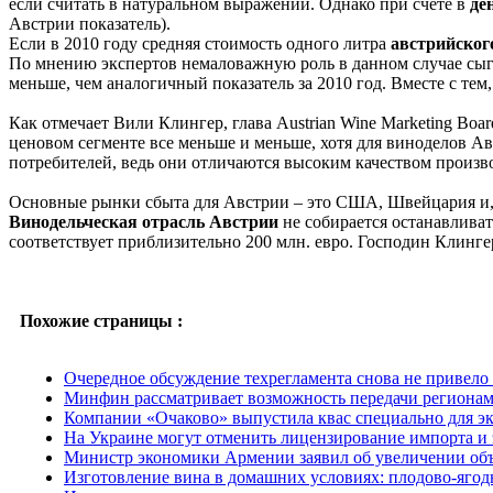
если считать в натуральном выражении. Однако при счете в
де
Австрии показатель).
Если в 2010 году средняя стоимость одного литра
австрийског
По мнению экспертов немаловажную роль в данном случае сы
меньше, чем аналогичный показатель за 2010 год. Вместе с тем
Как отмечает Вили Клингер, глава Austrian Wine Marketing B
ценовом сегменте все меньше и меньше, хотя для виноделов Ав
потребителей, ведь они отличаются высоким качеством произв
Основные рынки сбыта для Австрии – это США, Швейцария и, к
Винодельческая отрасль Австрии
не собирается останавливат
соответствует приблизительно 200 млн. евро. Господин Клингер
Похожие страницы :
Очередное обсуждение техрегламента снова не привело
Минфин рассматривает возможность передачи регионам
Компании «Очаково» выпустила квас специально для э
На Украине могут отменить лицензирование импорта и 
Министр экономики Армении заявил об увеличении объ
Изготовление вина в домашних условиях: плодово-ягод