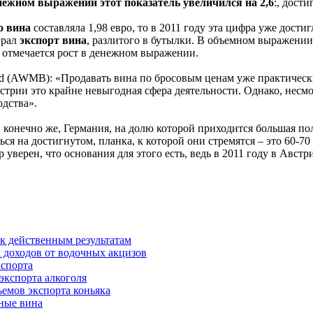
нежном выражении этот показатель увеличился на 2,6
:, дост
о вина
составляла 1,98 евро, то в 2011 году эта цифра уже достиг
грал
экспорт вина
, разлитого в бутылки. В объемном выражении 
, отмечается рост в денежном выражении.
oard (AWMB): «Продавать вина по бросовым ценам уже практическ
стрии это крайне невыгодная сфера деятельности. Однако, несмо
одства».
онечно же, Германия, на долю которой приходится большая пол
ься на достигнутом, планка, к которой они стремятся – это 60-7
 уверен, что основания для этого есть, ведь в 2011 году в Авс
 к действенным результатам
 доходов от водочных акцизов
кспорта
экспорта алкоголя
емов экспорта коньяка
ные вина