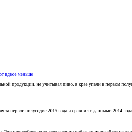
ют вдвое меньше
ной продукции, не учитывая пиво, в крае упали в первом полуг
я за первое полугодие 2015 года и сравнил с данными 2014 года
ы. Это произойдет из-за девальвации рубля. то произойдет из-з