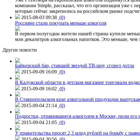
компании Simple, рассказал, что его организация уже с п
которые сейчас закрепились на российском рынке подсчита
2015-08-03 09:38
(0)
Россияне стали покупать меньше алкоголя
В первом полугодии жители нашей страны купили меньше 
млн декалитров алкогольных напитков. Это меньше, чем з
Другие новости
Байкерский бар, ставший звездой ТВ-шоу, сгорел дотла
2015-09-09 16:09
(0)
В Калужской области в детском магазине торговали водк
2015-09-09 16:02
(0)
В Ставропольском крае алкогольной продукции выпуска
2015-09-04 21:14
(0)
Подростки, отравившиеся алкоголем в Москве, пили его и
2015-09-04 21:05
(0)
У правительства просят 2,3 млрд рублей на борьбу с пьян
2015-09-04 20:56
(0)