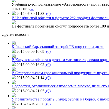
Учебный курс под названием «Автотрезвость» могут вве
опьянения.
→
2015-07-30 11:38
(0)
В Челябинской области в формате 2*2 пройдет фестивал
На фестивале посетители смогут попробовать более 100 н
Другие новости
Байкерский бар, ставший звездой ТВ-шоу, сгорел дотла
2015-09-09 16:09
(0)
В Калужской области в детском магазине торговали водк
2015-09-09 16:02
(0)
В Ставропольском крае алкогольной продукции выпуска
2015-09-04 21:14
(0)
Подростки, отравившиеся алкоголем в Москве, пили его и
2015-09-04 21:05
(0)
У правительства просят 2,3 млрд рублей на борьбу с пьян
2015-09-04 20:56
(0)