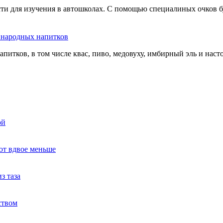
сти для изучения в автошколах. С помощью специалиных очков б
ь народных напитков
апитков, в том числе квас, пиво, медовуху, имбирный эль и нас
ой
ют вдвое меньше
з таза
ством