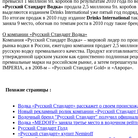
превысил 1 миллион 9л. коробов по результатам 2010 года по в
«Русский Стандарт Водка»
продала 2,5 миллиона 9л. коробов 
выделяются изданием Drinks International уже пятый год подряд,
По итогам продаж в 2010 году издание
Drinks International
так
заняла 9 место, обогнав по темпам роста в 2010 году такие бре
О компании «Русский Стандарт Водка»
Компания «Русский Стандарт Водка» – мировой лидер по прои
рынка водки в России, ежегодно компания продает 2,5 миллион
русскую водку премиального качества. Продукт изготавливает
утвержденной царским указом как единственно подлинная рецеп
премиальные марки на российском рынке, а затем перешагнула 
IMPERIA, а в 2008-м – «Русский Стандарт Gold» и «Аврора».
Похожие страницы :
Водка «Русский Стандарт» расскажет о своем происхо
Новый рекламный ролик компании «Русский Стандарт 
Водочный бренд "Русский Стандарт" получил официаль
Водка «MEDOFF» заняла третье место в водочном рейт
Русский Стандарт Голд
«Русский стандарт» купит Nemiroff