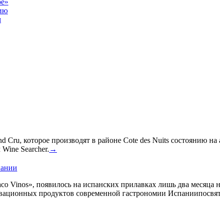
оё»
нию
м
 Cru, которое производят в районе Cote des Nuits состоянию на
Wine Searcher.
→
пании
co Vinos», появилось на испанских прилавках лишь два месяца 
овационных продуктов современной гастрономии Испаниипосвят