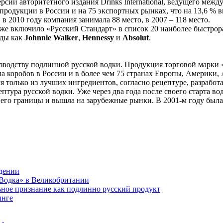
ерсии авторитетного издания Drinks International, ведущего меж
продукции в России и на 75 экспортных рынках, что на 13,6 % 
 в 2010 году компания занимала 88 место, в 2007 – 118 место.
же включило «Русский Стандарт» в список 20 наиболее быстро
нды как
Johnnie Walker
,
Hennessy
и
Absolut
.
зводству подлинной русской водки. Продукция торговой марки 
а коробов в России и в более чем 75 странах Европы, Америки,
ся только из лучших ингредиентов, согласно рецептуре, разраб
тура русской водки. Уже через два года после своего старта во
его границы и вышла на зарубежные рынки. В 2001-м году была 
ждении
Водка» в Великобритании
ное признание как подлинно русский продукт
инге