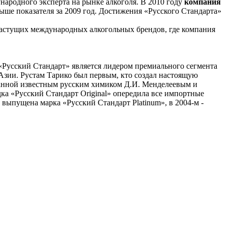
дународного эксперта на рынке алкоголя. В 2010 году
компания
выше показателя за 2009 год. Достижения «Русского Стандарта»
растущих международных алкогольных брендов, где компания
«Русский Стандарт» является лидером премиального сегмента
 Азии. Рустам Тарико был первым, кто создал настоящую
отанной известным русским химиком Д.И. Менделеевым и
дка «Русский Стандарт Original» опередила все импортные
выпущена марка «Русский Стандарт Platinum», в 2004-м -