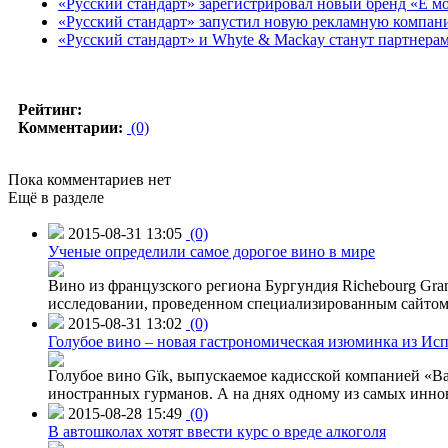
«Русский стандарт» зарегистрировал новый бренд «Ё м
«Русский стандарт» запустил новую рекламную компа
«Русский стандарт» и Whyte & Mackay станут партнера
Рейтинг:
Комментарии:
(0)
Пока комментариев нет
Ещё в разделе
2015-08-31 13:05
(0)
Ученые определили самое дорогое вино в мире
Вино из французского региона Бургундия Richebourg Grand
исследовании, проведенном специализированным сайтом 
2015-08-31 13:02
(0)
Голубое вино – новая гастрономическая изюминка из Ис
Голубое вино Gïk, выпускаемое кадисской компанией «Ba
иностранных гурманов. А на днях одному из самых инн
2015-08-28 15:49
(0)
В автошколах хотят ввести курс о вреде алкоголя