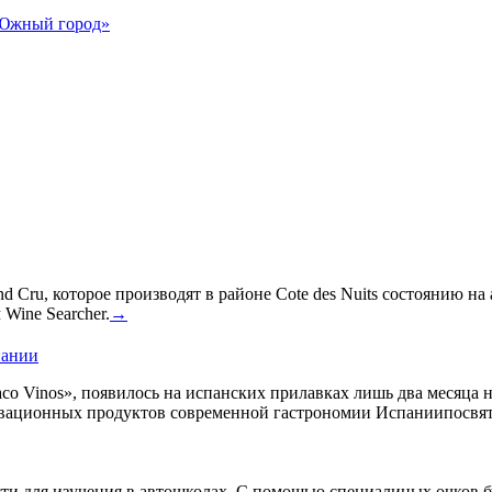
«Южный город»
 Cru, которое производят в районе Cote des Nuits состоянию на
Wine Searcher.
→
пании
co Vinos», появилось на испанских прилавках лишь два месяца 
овационных продуктов современной гастрономии Испаниипосвят
сти для изучения в автошколах. С помощью специалиных очков б