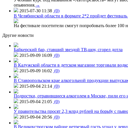
опьянения.
→
2015-07-30 11:38
(0)
В Челябинской области в формате 2*2 пройдет фестивал
На фестивале посетители смогут попробовать более 100 н
Другие новости
Байкерский бар, ставший звездой ТВ-шоу, сгорел дотла
2015-09-09 16:09
(0)
В Калужской области в детском магазине торговали водк
2015-09-09 16:02
(0)
В Ставропольском крае алкогольной продукции выпуска
2015-09-04 21:14
(0)
Подростки, отравившиеся алкоголем в Москве, пили его и
2015-09-04 21:05
(0)
У правительства просят 2,3 млрд рублей на борьбу с пьян
2015-09-04 20:56
(0)
В Великоустюгском районе нетрезвый гость угнал у дев