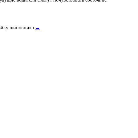
тойку шиповника.
→