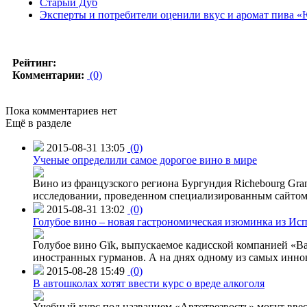
Старый Дуб
Эксперты и потребители оценили вкус и аромат пива 
Рейтинг:
Комментарии:
(0)
Пока комментариев нет
Ещё в разделе
2015-08-31 13:05
(0)
Ученые определили самое дорогое вино в мире
Вино из французского региона Бургундия Richebourg Grand
исследовании, проведенном специализированным сайтом 
2015-08-31 13:02
(0)
Голубое вино – новая гастрономическая изюминка из Ис
Голубое вино Gïk, выпускаемое кадисской компанией «Ba
иностранных гурманов. А на днях одному из самых инн
2015-08-28 15:49
(0)
В автошколах хотят ввести курс о вреде алкоголя
Учебный курс под названием «Автотрезвость» могут вве