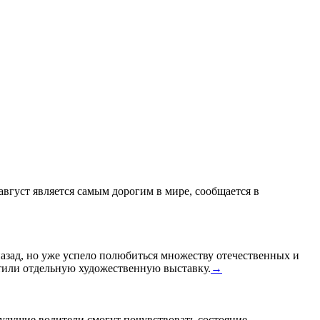
 август является самым дорогим в мире, сообщается в
назад, но уже успело полюбиться множеству отечественных и
или отдельную художественную выставку.
→
удущие водители смогут почувствовать состояние