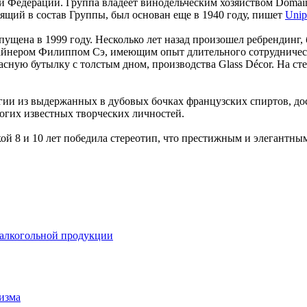
Федерации. Группа владеет винодельческим хозяйством Domaine
щий в состав Группы, был основан еще в 1940 году, пишет
Unip
пущена в 1999 году. Несколько лет назад произошел ребрендинг
айнером Филиппом Сэ, имеющим опыт длительного сотрудничес
асную бутылку с толстым дном, производства Glass Décor. На ст
гии из выдержанных в дубовых бочках французских спиртов, д
ногих известных творческих личностей.
й 8 и 10 лет победила стереотип, что престижным и элегантным
 алкогольной продукции
низма