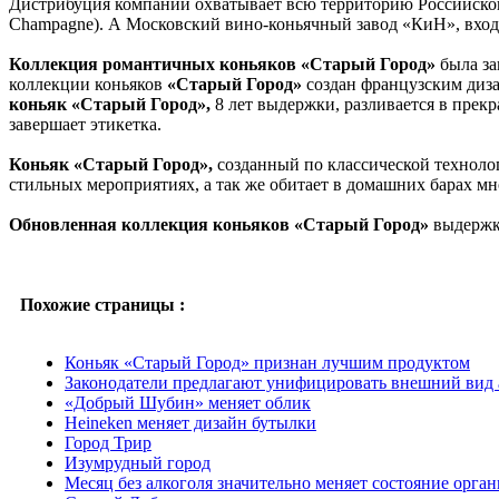
Дистрибуция компании охватывает всю территорию Российской 
Champagne). А Московский вино-коньячный завод «КиН», входя
Коллекция романтичных коньяков «Старый Город»
была за
коллекции коньяков
«Старый Город»
создан французским диз
коньяк «Старый Город»,
8 лет выдержки, разливается в прекр
завершает этикетка.
Коньяк «Старый Город»,
созданный по классической техноло
стильных мероприятиях, а так же обитает в домашних барах м
Обновленная коллекция коньяков «Старый Город»
выдержко
Похожие страницы :
Коньяк «Старый Город» признан лучшим продуктом
Законодатели предлагают унифицировать внешний вид
«Добрый Шубин» меняет облик
Heineken меняет дизайн бутылки
Город Трир
Изумрудный город
Месяц без алкоголя значительно меняет состояние орга