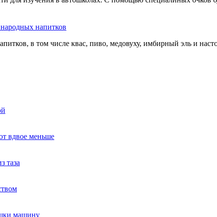
ь народных напитков
апитков, в том числе квас, пиво, медовуху, имбирный эль и нас
ой
ют вдвое меньше
з таза
ством
ушки машину