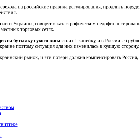
перехода на российские правила регулирования, продлить поряд
ействия.
ссии и Украины, говорят о катастрофическом недофинансировани
 местных торговых сетях.
циз на бутылку сухого вина
стоит 1 копейку, а в России - 6 рубл
Украине поэтому ситуация для них изменилась в худшую сторону.
краинский рынок, и эти потери должна компенсировать Россия, 
янством
а
твиттере
я