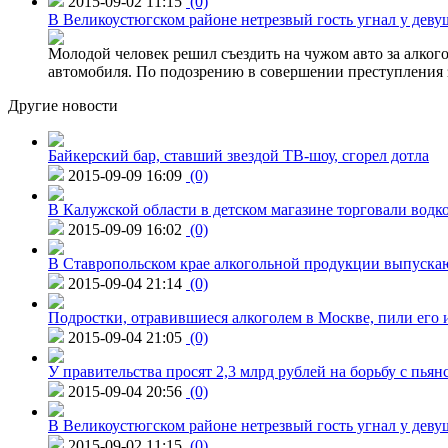
2015-09-02 11:15
(0)
В Великоустюгском районе нетрезвый гость угнал у дев
Молодой человек решил съездить на чужом авто за алко
автомобиля. По подозрению в совершении преступления 
Другие новости
Байкерский бар, ставший звездой ТВ-шоу, сгорел дотла
2015-09-09 16:09
(0)
В Калужской области в детском магазине торговали водк
2015-09-09 16:02
(0)
В Ставропольском крае алкогольной продукции выпуска
2015-09-04 21:14
(0)
Подростки, отравившиеся алкоголем в Москве, пили его и
2015-09-04 21:05
(0)
У правительства просят 2,3 млрд рублей на борьбу с пьян
2015-09-04 20:56
(0)
В Великоустюгском районе нетрезвый гость угнал у дев
2015-09-02 11:15
(0)