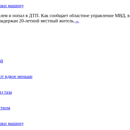
ушки машину
голем и попал в ДТП. Как сообщает областное управление МВД, 
задержан 20-летний местный житель.
→
ой
ют вдвое меньше
з таза
ством
ушки машину