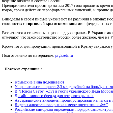
ведение бизнеса в составе России.
Предприниматели просят до начала 2017 года продлить время 
кодов, сроки действия переоформленных лицензий, и прочие д
Виноделы в своем письме указывают на различия в законах Ро
сложностях с
торговлей крымскими винами
в федеральных и
Различается и стоимость акцизов в двух странах. В Украине
ак
отмечают, что законодательство России более жесткое, чем на 
Кроме того, для продукции, производимой в Крыму закрылся у
Подготовлено по материалам:
prgazeta.ru
Похожие страницы :
Крымские вина подешевеют
У правительства просят 2,3 млрд рублей на борьбу с пь
В "Новом Свете" ждут в гости украинского Деда Мороз
Дизайн пивного бренда для «черного рынка»
Австралийские виноделы продегустировали напитки в 
Лидеры алкогольного рынка имеют претензии к ФАС
Российские виноделы определили порядок самоконтрол