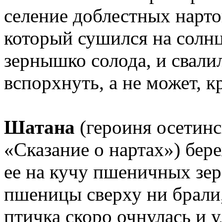
селение доблестных нарто
который сушился на солн
зернышко солода, и свали
вспорхнуть, а не может, 
Шатана
(героиня осетинс
«Сказание о нартах») бер
ее на кучу пшеничных зер
пшеницы сверху ни брали,
птичка скоро очнулась и у