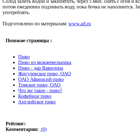
Солод залить водой и закипятить, через 5 мин. снять с огня и 
потом ежедневно подливать воду, пока бочка не наполнится. За
употреблять.
Подготовлено по материалам:
www.aif.ru
Похожие страницы :
Пиво
Пиво из можжевельника
Пиво - дар Вавилона
Жигулевское пиво, ОАО
ОАО Афанасий-пиво
Томское пиво, ОАО
Что же такое - пиво?
Кофейное пиво
Английское пиво
Рейтинг:
Комментарии:
(0)