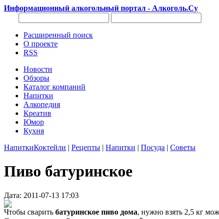
Информационный алкогольный портал - Алкоголь.Су
Расширенный поиск
О проекте
RSS
Новости
Обзоры
Каталог компаний
Напитки
Алкопедия
Креатив
Юмор
Кухня
Напитки
Коктейли
|
Рецепты
|
Напитки
|
Посуда
|
Советы
Пиво батуринское
Дата: 2011-07-13 17:03
Чтобы сварить
батуринское пиво дома
, нужно взять 2,5 кг мо