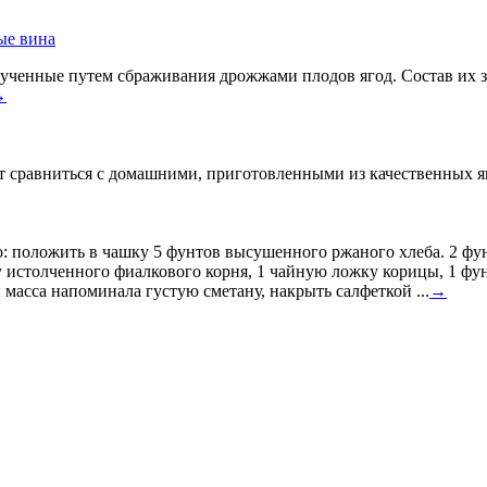
ые вина
ученные путем сбраживания дрожжами плодов ягод. Состав их за
→
 сравниться с домашними, приготовленными из качественных яго
: положить в чашку 5 фунтов высушенного ржаного хлеба. 2 фун
 истолченного фиалкового корня, 1 чайную ложку корицы, 1 фунт
 масса напоминала густую сметану, накрыть салфеткой ...
→