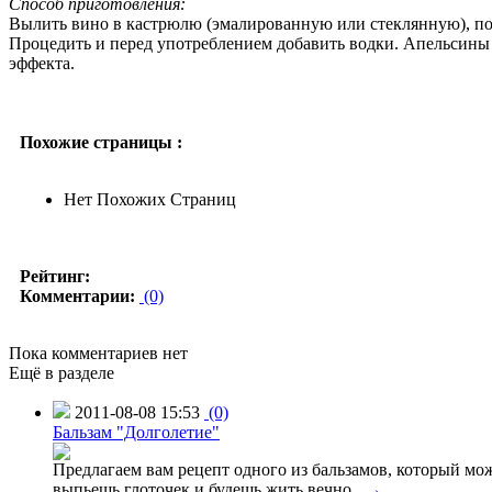
Способ приготовления:
Вылить вино в кастрюлю (эмалированную или стеклянную), пол
Процедить и перед употреблением добавить водки. Апельсины м
эффекта.
Похожие страницы :
Нет Похожих Страниц
Рейтинг:
Комментарии:
(0)
Пока комментариев нет
Ещё в разделе
2011-08-08 15:53
(0)
Бальзам "Долголетие"
Предлагаем вам рецепт одного из бальзамов, который мо
выпьешь глоточек и будешь жить вечно...
→