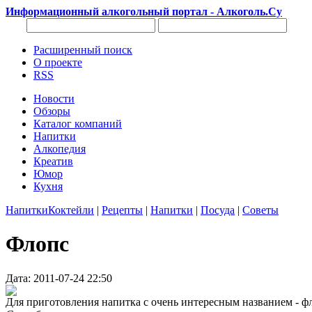
Информационный алкогольный портал - Алкоголь.Су
Расширенный поиск
О проекте
RSS
Новости
Обзоры
Каталог компаний
Напитки
Алкопедия
Креатив
Юмор
Кухня
Напитки
Коктейли
|
Рецепты
|
Напитки
|
Посуда
|
Советы
Флопс
Дата: 2011-07-24 22:50
Для приготовления напитка с очень интересным названием - флоп