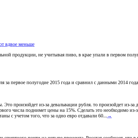
ют вдвое меньше
ной продукции, не учитывая пиво, в крае упали в первом полуг
я за первое полугодие 2015 года и сравнил с данными 2014 года
ы. Это произойдет из-за девальвации рубля. то произойдет из-з
ервого числа поднимет цены на 15%. Сделать это необходимо из-з
ны с учетом того, что за одно евро отдавали 60...
→
спиртного почти на четыре процента. Росстат сообщает, что в