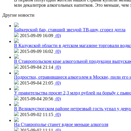
млн декалитров алкогольных напитков. Это меньше, чем з
Другие новости
Байкерский бар, ставший звездой ТВ-шоу, сгорел дотла
2015-09-09 16:09
(0)
В Калужской области в детском магазине торговали водк
2015-09-09 16:02
(0)
В Ставропольском крае алкогольной продукции выпуска
2015-09-04 21:14
(0)
Подростки, отравившиеся алкоголем в Москве, пили его и
2015-09-04 21:05
(0)
У правительства просят 2,3 млрд рублей на борьбу с пьян
2015-09-04 20:56
(0)
В Великоустюгском районе нетрезвый гость угнал у дев
2015-09-02 11:15
(0)
На Ставрополье станет вдвое меньше алкоголя
2015-09-02 11:11
(0)