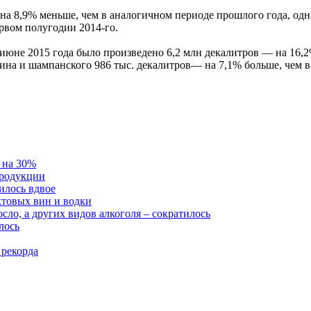
 на 8,9% меньше, чем в аналогичном периоде прошлого года, одна
ервом полугодии 2014-го.
июне 2015 года было произведено 6,2 млн декалитров — на 16,2
вина и шампанского 986 тыс. декалитров— на 7,1% больше, чем 
ь на 30%
продукции
илось вдвое
ктовых вин и водки
сло, а других видов алкоголя – сократилось
лось
 рекорда