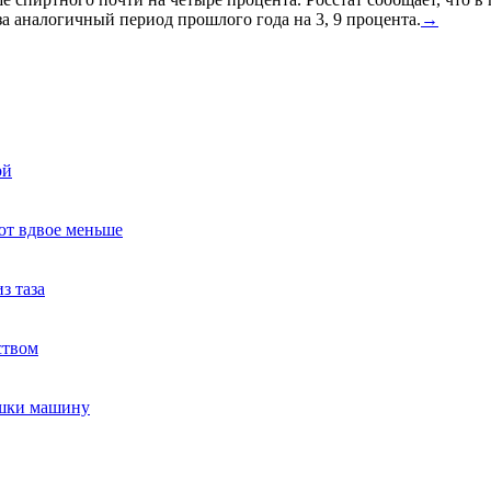
а аналогичный период прошлого года на 3, 9 процента.
→
ой
ют вдвое меньше
з таза
ством
ушки машину