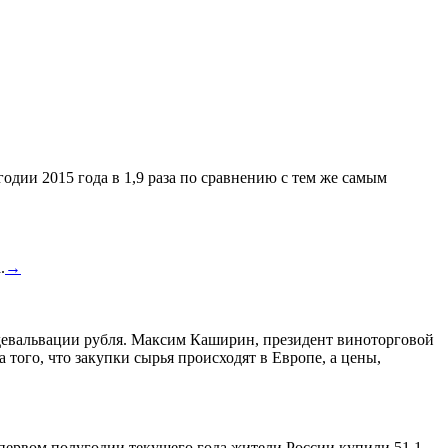
одии 2015 года в 1,9 раза по сравнению с тем же самым
.
→
а девальвации рубля. Максим Каширин, президент виноторговой
а того, что закупки сырья происходят в Европе, а цены,
 первом полугодии текущего года жители России купили 51,1