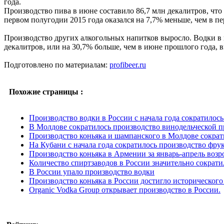
года.
Производство пива в июне составило 86,7 млн декалитров, что
первом полугодии 2015 года оказался на 7,7% меньше, чем в п
Производство других алкогольных напитков выросло. Водки в 
декалитров, или на 30,7% больше, чем в июне прошлого года, 
Подготовлено по материалам:
profibeer.ru
Похожие страницы :
Производство водки в России с начала года сократилос
В Молдове сократилось производство винодельческой 
Производство коньяка и шампанского в Молдове сократ
На Кубани с начала года сократилось производство фру
Производство коньяка в Армении за январь-апрель возро
Количество спиртзаводов в России значительно сократи
В России упало производство водки
Производство коньяка в России достигло исторического
Organic Vodka Group открывает производство в России.