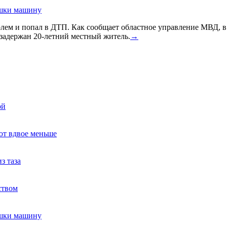
ушки машину
голем и попал в ДТП. Как сообщает областное управление МВД, 
задержан 20-летний местный житель.
→
ой
ют вдвое меньше
з таза
ством
ушки машину