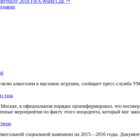
 футболу 2018 FIFA World Cup ™
олдавии
ой
овлю алкоголем в магазине игрушек, сообщает пресс-служба У
з таза
Москве, в официальном порядке проинформировал, что несовер
енные мероприятия по факту этого инцидента, который мог зако
ством
лкогольной социальной кампании на 2015—2016 годы. Документ 