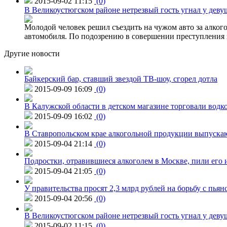
2015-09-02 11:15
(0)
В Великоустюгском районе нетрезвый гость угнал у дев
Молодой человек решил съездить на чужом авто за алко
автомобиля. По подозрению в совершении преступления 
Другие новости
Байкерский бар, ставший звездой ТВ-шоу, сгорел дотла
2015-09-09 16:09
(0)
В Калужской области в детском магазине торговали водк
2015-09-09 16:02
(0)
В Ставропольском крае алкогольной продукции выпуска
2015-09-04 21:14
(0)
Подростки, отравившиеся алкоголем в Москве, пили его и
2015-09-04 21:05
(0)
У правительства просят 2,3 млрд рублей на борьбу с пьян
2015-09-04 20:56
(0)
В Великоустюгском районе нетрезвый гость угнал у дев
2015-09-02 11:15
(0)