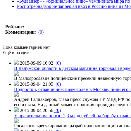
«Будвайзер» - «официальное пиво» чемпионата мира по
Роспотребнадзор не запрещал ввоз в Россию вина из М
Рейтинг:
Комментарии:
(0)
Пока комментариев нет
Ещё в разделе
2015-09-09 16:02
(0)
В Калужской области в детском магазине торговали водк
В Малоярославце полицейские пресекли незаконную торг
2015-09-04 21:05
(0)
Подростки, отравившиеся алкоголем в Москве, пили его и
Андрей Галиакберов, глава пресс-службы ГУ МВД РФ по 
его из таза. На данный момент полиция проводит следств
2015-09-04 20:56
(0)
У правительства просят 2,3 млрд рублей на борьбу с пьян
Росалкогольрегулирование разработало концепцию антиа