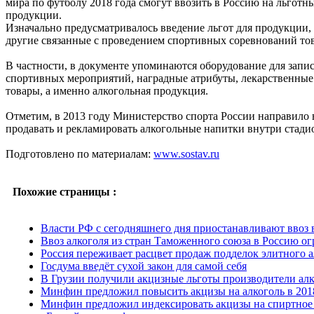
мира по футболу 2018 года смогут ввозить в Россию на льготн
продукции.
Изначально предусматривалось введение льгот для продукции,
другие связанные с проведением спортивных соревнований то
В частности, в документе упоминаются оборудование для запи
спортивных мероприятий, наградные атрибуты, лекарственные 
товары, а именно алкогольная продукция.
Отметим, в 2013 году Министерство спорта России направило 
продавать и рекламировать алкогольные напитки внутри стадио
Подготовлено по материалам:
www.sostav.ru
Похожие страницы :
Власти РФ с сегодняшнего дня приостанавливают ввоз 
Ввоз алкоголя из стран Таможенного союза в Россию ог
Россия переживает расцвет продаж подделок элитного а
Госдума введёт сухой закон для самой себя
В Грузии получили акцизные льготы производители ал
Минфин предложил повысить акцизы на алкоголь в 201
Минфин предложил индексировать акцизы на спиртное 