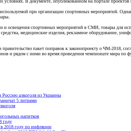
ых условиях. В документе, опубликованном на портале проектов 
 используемой при организации спортивных мероприятий. Однак
вары.
си и освещения спортивных мероприятий в СМИ, товары для исп
средства, медицинские изделия, рекламное оборудование, унифо
в правительство пакет поправок к законопроекту о ЧМ-2018, с
нов и рядом с ними во время проведения чемпионате мира по фу
в Россию алкоголя из Украины
раничат 5 литрами
лкоголя
когольных напитков
8 году
в 2018 году по инфляции