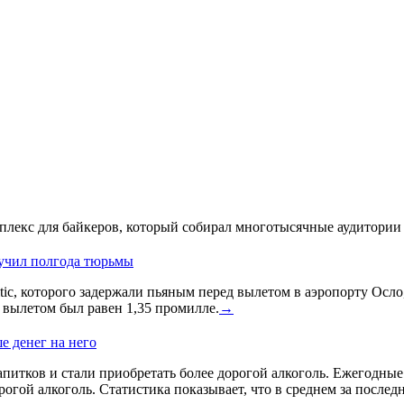
лекс для байкеров, который собирал многотысячные аудитории 
лучил полгода тюрьмы
ic, которого задержали пьяным перед вылетом в аэропорту Осло
д вылетом был равен 1,35 промилле.
→
е денег на него
питков и стали приобретать более дорогой алкоголь. Ежегодные и
гой алкоголь. Статистика показывает, что в среднем за послед