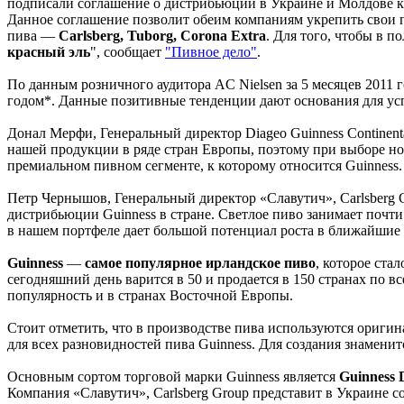
подписали соглашение о дистрибьюции в Украине и Молдове ку
Данное соглашение позволит обеим компаниям укрепить свои 
пива —
Carlsberg, Tuborg, Corona Extra
. Для того, чтобы в 
красный эль
", сообщает
"Пивное дело"
.
По данным розничного аудитора AC Nielsen за 5 месяцев 2011
годом*. Данные позитивные тенденции дают основания для ус
Донал Мерфи, Генеральный директор Diageo Guinness Continent
нашей продукции в ряде стран Европы, поэтому при выборе но
премиальном пивном сегменте, к которому относится Guinnes
Петр Чернышов, Генеральный директор «Славутич», Carlsberg G
дистрибьюции Guinness в стране. Светлое пиво занимает почти
в нашем портфеле дает большой потенциал роста в ближайшие 
Guinness
—
самое популярное ирландское пиво
, которое ста
сегодняшний день варится в 50 и продается в 150 странах по
популярность и в странах Восточной Европы.
Стоит отметить, что в производстве пива используются ориг
для всех разновидностей пива Guinness. Для создания знаменит
Основным сортом торговой марки Guinness является
Guinness 
Компания «Славутич», Carlsberg Group представит в Украине со