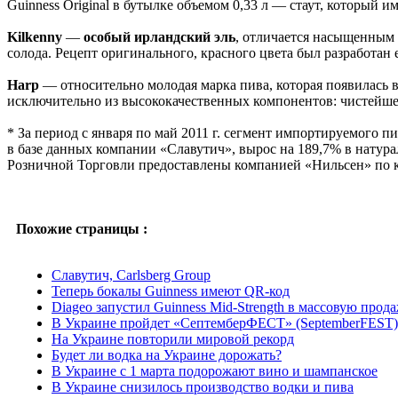
Guinness Original в бутылке объемом 0,33 л — стаут, который 
Kilkenny
—
особый ирландский эль
, отличается насыщенным 
солода. Рецепт оригинального, красного цвета был разработа
Harp
— относительно молодая марка пива, которая появилась в
исключительно из высококачественных компонентов: чистейшей
* За период с января по май 2011 г. сегмент импортируемого
в базе данных компании «Славутич», вырос на 189,7% в натур
Розничной Торговли предоставлены компанией «Нильсен» по кате
Похожие страницы :
Славутич, Carlsberg Group
Теперь бокалы Guinness имеют QR-код
Diageo запустил Guinness Mid-Strength в массовую прод
В Украине пройдет «СептемберФЕСТ» (SeptemberFEST)
На Украине повторили мировой рекорд
Будет ли водка на Украине дорожать?
В Украине с 1 марта подорожают вино и шампанское
В Украине снизилось производство водки и пива