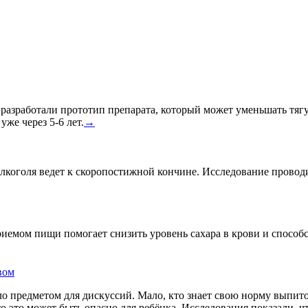
азработали прототип препарата, который может уменьшать тягу к
уже через 5-6 лет.
→
лкоголя ведет к скоропостижной кончине. Исследование провод
риемом пищи помогает снизить уровень сахара в крови и спосо
вом
о предметом для дискуссий. Мало, кто знает свою норму выпито
что это может быть опасно для ребёнка. Исследования показали, 