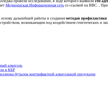
лледжа провели исследование, в ходе которого выявили
ген ад
щает
Медицинская Инфорационная сеть
со ссылкой на ВВС. . При
в основу дальнейшей работы и создания
методов профилактики 
асстройством, возникающим под воздействием генетических и эк
ный алкоголь
или в КБР
иллиона бутылок контрафактной алкогольной продукции