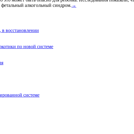
я фетальный алкогольный синдром.
→
, в восстановлении
аркотики по новой системе
ля
зированной системе