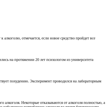
 алкоголю, отмечается, если новое средство пройдет все
ились на протяжении 20 лет психологом из университета
бствует похудению. Эксперимент проводился на лабораторным
го алкоголя. Некоторые отказываются от алкоголя полностью, а
что избыточное потребление алкоголя во время беременности