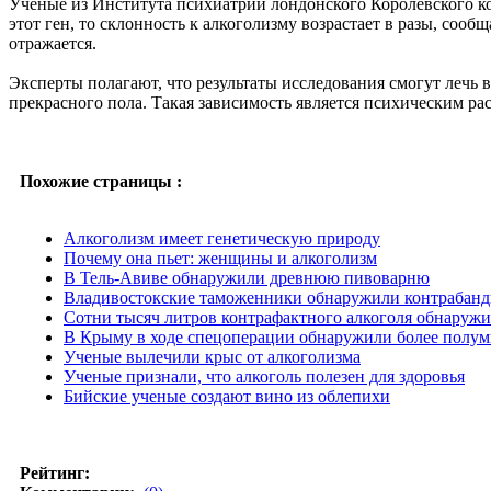
Ученые из Института психиатрии лондонского Королевского ко
этот ген, то склонность к алкоголизму возрастает в разы, сооб
отражается.
Эксперты полагают, что результаты исследования смогут лечь 
прекрасного пола. Такая зависимость является психическим р
Похожие страницы :
Алкоголизм имеет генетическую природу
Почему она пьет: женщины и алкоголизм
В Тель-Авиве обнаружили древнюю пивоварню
Владивостокские таможенники обнаружили контрабанд
Сотни тысяч литров контрафактного алкоголя обнаруж
В Крыму в ходе спецоперации обнаружили более полум
Ученые вылечили крыс от алкоголизма
Ученые признали, что алкоголь полезен для здоровья
Бийские ученые создают вино из облепихи
Рейтинг: