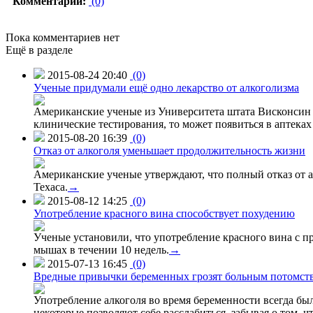
Комментарии:
(0)
Пока комментариев нет
Ещё в разделе
2015-08-24 20:40
(0)
Ученые придумали ещё одно лекарство от алкоголизма
Американские ученые из Университета штата Висконсин р
клинические тестирования, то может появиться в аптеках 
2015-08-20 16:39
(0)
Отказ от алкоголя уменьшает продолжительность жизни
Американские ученые утверждают, что полный отказ от а
Техаса.
→
2015-08-12 14:25
(0)
Употребление красного вина способствует похудению
Ученые установили, что употребление красного вина с п
мышах в течении 10 недель.
→
2015-07-13 16:45
(0)
Вредные привычки беременных грозят больным потомст
Употребление алкоголя во время беременности всегда был
некоторые позволяют себе расслабиться, забывая о том, 