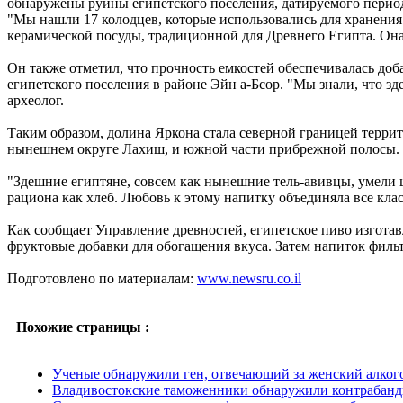
обнаружены руины египетского поселения, датируемого период
"Мы нашли 17 колодцев, которые использовались для хранения 
керамической посуды, традиционной для Древнего Египта. Она 
Он также отметил, что прочность емкостей обеспечивалась доб
египетского поселения в районе Эйн а-Бсор. "Мы знали, что зд
археолог.
Таким образом, долина Яркона стала северной границей террит
нынешнем округе Лахиш, и южной части прибрежной полосы.
"Здешние египтяне, совсем как нынешние тель-авивцы, умели 
рациона как хлеб. Любовь к этому напитку объединяла все клас
Как сообщает Управление древностей, египетское пиво изготав
фруктовые добавки для обогащения вкуса. Затем напиток фильт
Подготовлено по материалам:
www.newsru.co.il
Похожие страницы :
Ученые обнаружили ген, отвечающий за женский алког
Владивостокские таможенники обнаружили контрабанд