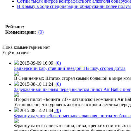
Сотни тысяч литров контрафактного алкоголя обнаруж
В Крыму в ходе спецоперации обнаружили более полум
Рейтинг:
Комментарии:
(0)
Пока комментариев нет
Ещё в разделе
2015-09-09 16:09
(0)
Байкерский бар, ставший звездой ТВ-шоу, сгорел дотла
В Сединенных Штатах сгорел самый большой в мире комп
2015-08-18 11:24
(0)
Задержанный пьяным перед вылетом пилот Air Baltic по
Второй пилот «Боинга-737» латвийской компании Air Balt
Установлено, что уровень алкоголя в крови летчика пере
2015-08-14 21:44
(0)
Французы употребляют меньше алкоголя, но тратят больш
Французы отказались от вина, пива, крепких спиртных на
жители Франции стали предпочитать более элитный и доро