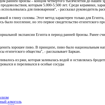
ом ранней бронзы – концом четвертого тысячелетия до нашей э
продовольствия, которым 5.000-5.500 лет. Среди керамики, хар
использовалась для пивоварения", - рассказал руководитель рас
авкой в глину соломы. Этот метод характерен только для Египт
есь было поселение, но это первое свидетельство египетского п
ориальной экспансии Египта в период ранней бронзы. Ранее счи
ценить хорошее пиво. В принципе, пиво было национальным нап
сы египетского общества", - рассказывает Баркан.
ливалось из ржи, которая заливалась водой и оставлялась броди
ровался и переливался в особые сосуды
олизм
ный алкоголь