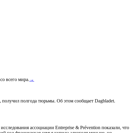
со всего мира.
→
, получил полгода тюрьмы. Об этом сообщает Dagbladet.
сследования ассоциации Entreprise & Prévention показали, что
ний год французская семья купила алкоголя меньше, но