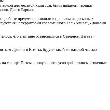
ры.
актерной для местной культуры, были найдены черепки
копок Диего Баркан.
а, подобные предметы находили в прошлом на раскопках
рисутствия на территории современного Тель-Авива", - добавил
талось, что египтяне остановились в Северном Негеве –
итком Древнего Египта, будучи такой же важной частью
ть на солнце. Потом в полученное сусло добавлялись различные