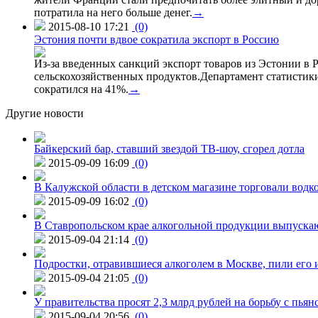
потратила на него больше денег.
→
2015-08-10 17:21
(0)
Эстония почти вдвое сократила экспорт в Россию
Из-за введенных санкций экспорт товаров из Эстонии в Р
сельскохозяйственных продуктов.Департамент статистики
сократился на 41%.
→
Другие новости
Байкерский бар, ставший звездой ТВ-шоу, сгорел дотла
2015-09-09 16:09
(0)
В Калужской области в детском магазине торговали водк
2015-09-09 16:02
(0)
В Ставропольском крае алкогольной продукции выпуска
2015-09-04 21:14
(0)
Подростки, отравившиеся алкоголем в Москве, пили его и
2015-09-04 21:05
(0)
У правительства просят 2,3 млрд рублей на борьбу с пьян
2015-09-04 20:56
(0)