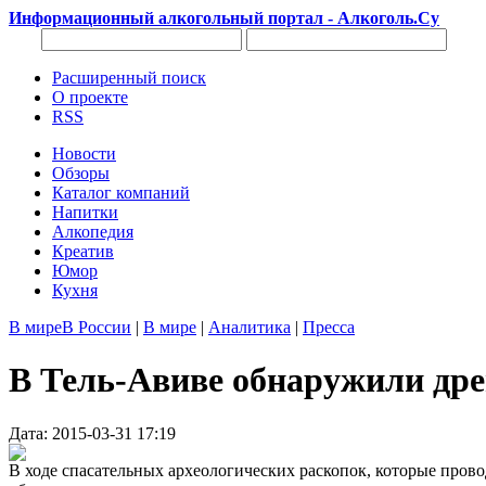
Информационный алкогольный портал - Алкоголь.Су
Расширенный поиск
О проекте
RSS
Новости
Обзоры
Каталог компаний
Напитки
Алкопедия
Креатив
Юмор
Кухня
В мире
В России
|
В мире
|
Аналитика
|
Пресса
В Тель-Авиве обнаружили др
Дата: 2015-03-31 17:19
В ходе спасательных археологических раскопок, которые прово