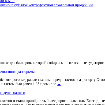
или в КБР
иллиона бутылок контрафактной алкогольной продукции
лекс для байкеров, который собирал многотысячные аудитории 
лучил полгода тюрьмы
ic, которого задержали пьяным перед вылетом в аэропорту Осло
д вылетом был равен 1,35 промилле.
→
е денег на него
питков и стали приобретать более дорогой алкоголь. Ежегодные и
гой алкоголь. Статистика показывает, что в среднем за послед