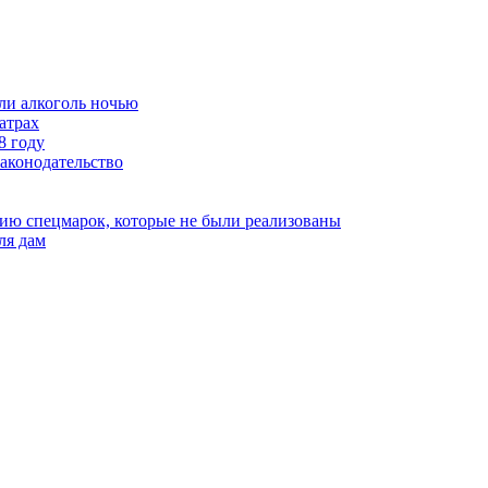
ли алкоголь ночью
атрах
8 году
аконодательство
нию спецмарок, которые не были реализованы
ля дам