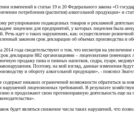
ении изменений в статьи 19 и 20 Федерального закона «О госуд
аничении потребления (распития) алкогольной продукции» и ста
ному регулированию подакцизных товаров и рекламной деятельн
выдаче лицензии для предприятий, у которых лицензия была анн
Речь идет о таких нарушениях, как: осуществление розничной
вленный законом срок декларации об объемах производства и обо
 2014 года свидетельствуют о том, что несмотря на увеличение 
срок декларации 882 организациями – лицензиатами (имеющих л
ную продажу пива и пивных напитков, сидра, пуаре, медовухи.
равонарушения. Поэтому, на мой взгляд, данные изменения буду
оизводству и обороту алкогольной продукции», - пояснил Зваге
е содержат никаких ограничений возможности обратиться за нов
м нарушений лицензионных требований. В результате хозяйству
зию и продолжают свою противоправную деятельность еще на п
конодательства».
вок будет являться снижение числа таких нарушений, что позв