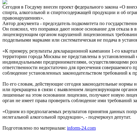
Сегодня в Госдуму внесен проект федерального закона «О внес
спирта, алкогольной и спиртосодержащей продукции и об огр
правонарушениях».
Автор документа - председатель подкомитета по государствен
Он пояснил, что поправки дают новое основание для отказа в 
лицензирующим органом нарушений лицензионных требований. 
поддельными марками или систематическая не подача в устано
«К примеру, результаты декларационной кампании 1-го квартала
территории города Москвы не представлены в установленный 
индивидуальными предпринимателями, осуществляющими рознич
ответственности недостаточно для пресечения совершаемого п
соблюдение установленных законодательством требований к пр
По его словам, действующие сегодня законодательные нормы н
или прекращена в связи с выявлением лицензирующим органо
лишенные на этом основании лицензии, получают новую лицен
орган не имеет права проверить соблюдение ими требований за
«Одним из предполагаемых результатов принятия данных попра
нелегальной алкогольной продукции», - подчеркнул депутат.
Подготовлено по материалам:
inform-24.com