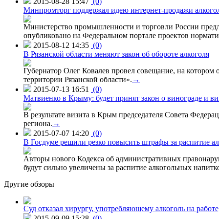
2015-08-28 15:47
(0)
Минпромторг поддержал идею интернет-продажи алкого
Министерство промышленности и торговли России предло
опубликовано на Федеральном портале проектов нормати
2015-08-12 14:35
(0)
В Рязанской области меняют закон об обороте алкоголя
Губернатор Олег Ковалев провел совещание, на котором
территории Рязанской области».
→
2015-07-13 16:51
(0)
Матвиенко в Крыму: будет принят закон о винограде и в
В результате визита в Крым председателя Совета Федер
региона.
→
2015-07-07 14:20
(0)
В Госдуме решили резко повысить штрафы за распитие ал
Авторы нового Кодекса об административных правонаруш
будут сильно увеличены за распитие алкогольных напитко
Другие обзоры
Суд отказал хирургу, употребляющему алкоголь на работе
2015-09-09 15:28
(0)