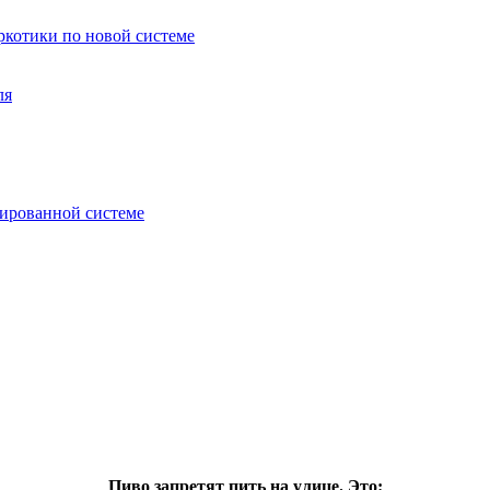
аркотики по новой системе
ля
зированной системе
Пиво запретят пить на улице. Это: