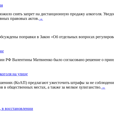
ля
жило снять запрет на дистанционную продажу алкоголя. Уведом
вных правовых актов.
→
 обсуждены поправки в Закон «Об отдельных вопросах регулиро
ине
ации РФ Валентины Матвиенко было согласовано решение о прин
коголя на улице
ениях (КоАП) предлагают ужесточить штрафы за не соблюдения
в в общественных местах, а также за мелкое хулиганство.
→
, в восстановлении