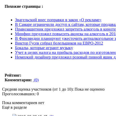
Похожие страницы :
Звагельский внес поправки в закон «О рекламе»
В Самаре ограничили доступ к сайтам, которые продава
Правозащитник предложил запретить алкоголь в киноте
Минфин предложил повысить акцизы на алкоголь в 201
В Финляндии планируют ужесточить антиалкогольное з
Виктор Гусев собрал болельщиков на ЕВРО-2012
Бокалы, которые играют музыку
Учет в целях налога на прибыль расходов по изготовле
Немецкий дизайнер предложил розовый пивной ящик д
Рейтинг:
Комментарии:
(0)
Средняя оценка участников (от 1 до 10): Пока не оценено
Проголосовавших: 0
Пока комментариев нет
Ещё в разделе