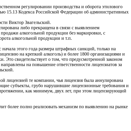
арственном регулировании производства и оборота этилового
тью 15.13 Кодекса Российской Федерации об административных
ости Виктор Звагельский.
улирована либо прекращена в связи с выявлением
 продажи алкогольной продукции без маркировки, с
рота алкогольной продукции и т.п.
с начала этого года размера штрафных санкций, только на
ицензию на крепкий алкоголь) и более 1800 организациями и
 Это свидетельствует о том, что предусмотренной законом
т направлены на повышение ответственности лицензиатов за
льский.
ой лицензией те компании, чья лицензия была аннулирована
ющие субъекты, грубо нарушившие лицензионные требования и
ротяжении, как минимум, двух лет, при этом лицензирующий
олит более полно реализовать механизм по выявлению на рынке