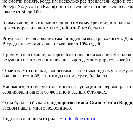
не смогли понять, когда им несколько раз предлагали одно и то
Роберт Ходжсон из Калифорнии в течение пяти лет вел исслед
шкале от 50 до 100.
Этому жюри, в который входили
сомелье
, критики, виноделы 
при этом разливали их из одной и той же бутылки.
Результаты исследования сам винодел назвал тревожными. Даже
В среднем это замечали только около 10% судей.
Причем члены жюри, которые блестяще показывали себя на одно
результаты его эксперимента наглядно демонстрируют, какой 
Отметим, что оценки, выносимые экспертами одному и тому же 
баллов, затем в 86, а потом дали ему сразу 94 балла.
Напомним, что искусство винной дегустации не первый раз ста
сервировали одно и то же вино в разных бутылках.
Одна бутылка была из-под
дорогого вина Grand Cru из Бордо
втором нашли много недостатков.
Подготовлено по материалам:
drinktime.rbc.ru