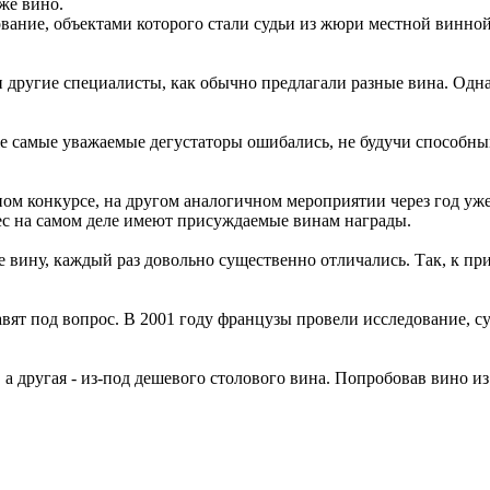
 же вино.
ование, объектами которого стали судьи из жюри местной винно
и другие специалисты, как обычно предлагали разные вина. Одн
 самые уважаемые дегустаторы ошибались, не будучи способными
м конкурсе, на другом аналогичном мероприятии через год уже 
вес на самом деле имеют присуждаемые винам награды.
вину, каждый раз довольно существенно отличались. Так, к при
вят под вопрос. В 2001 году французы провели исследование, су
, а другая - из-под дешевого столового вина. Попробовав вино и