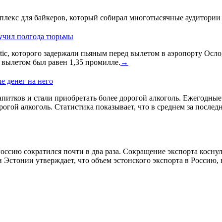
лекс для байкеров, который собирал многотысячные аудитории 
лучил полгода тюрьмы
ic, которого задержали пьяным перед вылетом в аэропорту Осло
д вылетом был равен 1,35 промилле.
→
е денег на него
питков и стали приобретать более дорогой алкоголь. Ежегодные и
гой алкоголь. Статистика показывает, что в среднем за послед
оссию сократился почти в два раза. Сокращение экспорта косну
 Эстонии утверждает, что объем эстонского экспорта в Россию,