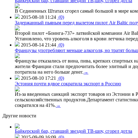
Байкерский бар, ставший звездой ТВ-шоу, сгорел дотла
В Сединенных Штатах сгорел самый большой в мире комп
2015-08-18 11:24
(0)
Задержанный пьяным перед вылетом пилот Air Baltic по
Второй пилот «Боинга-737» латвийской компании Air Balt
Установлено, что уровень алкоголя в крови летчика пере
2015-08-14 21:44
(0)
Французы употребляют меньше алкоголя, но тратят больш
Французы отказались от вина, пива, крепких спиртных на
жители Франции стали предпочитать более элитный и доро
потратила на него больше денег.
→
2015-08-10 17:21
(0)
Эстония почти вдвое сократила экспорт в Россию
Из-за введенных санкций экспорт товаров из Эстонии в Р
сельскохозяйственных продуктов.Департамент статистики
сократился на 41%.
→
Другие новости
Байкерский бар, ставший звездой ТВ-шоу, сгорел дотла
2015-09-09 16:09
(0)