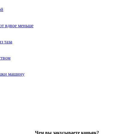
ой
ют вдвое меньше
з таза
ством
ушки машину
Чем вы закусываете коньяк?