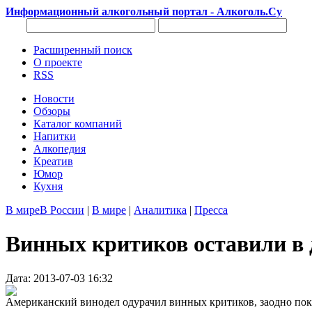
Информационный алкогольный портал - Алкоголь.Су
Расширенный поиск
О проекте
RSS
Новости
Обзоры
Каталог компаний
Напитки
Алкопедия
Креатив
Юмор
Кухня
В мире
В России
|
В мире
|
Аналитика
|
Пресса
Винных критиков оставили в 
Дата: 2013-07-03 16:32
Американский винодел одурачил винных критиков, заодно показ