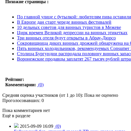
Похожие страницы :
По главной улице с бутылкой: любителям пива оставил
В Европе дан старт череде винных фестивалей
10 дельных советов для винных туристов в Межеве
Цирк времен Великой депрессии на винных этикетках
Три винных отеля будут открыты в Абрау-Дюрсо
Сокровищница диких винных дрожжей обнаружена на
Пять винных холодильников, рекомендуемых Consumer 
Столица Бургундии распродала половину винных запасо
Воронежские продавцы заплатят 267 тысяч рублей штр
Рейтинг:
Комментарии:
(0)
Средняя оценка участников (от 1 до 10): Пока не оценено
Проголосовавших: 0
Пока комментариев нет
Ещё в разделе
2015-09-09 16:09
(0)