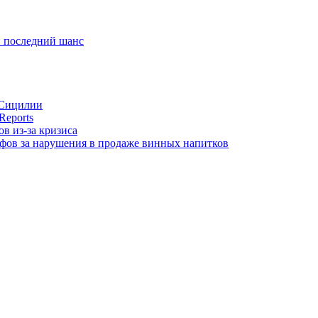
и последний шанс
 Сицилии
Reports
в из-за кризиса
афов за нарушения в продаже винных напитков