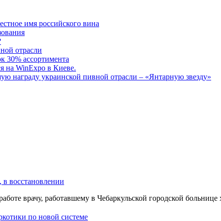
тное имя российского вина
зования
?
нной отрасли
к 30% ассортимента
я на WinExpo в Киеве.
ю награду украинской пивной отрасли – «Янтарную звезду»
, в восстановлении
работе врачу, работавшему в Чебаркульской городской больнице
аркотики по новой системе