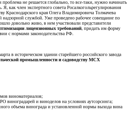
и проблема не решается глобально, то все-таки, нужно начинать
 Я, как член экспертного совета Росалкогольрегулирования
ству Краснодарского края Олега Владимировича Толмачева
й надзорной службой. Уже проведено рабочее совещание по
ошло довольно живо, в нем участвовали представители
птимизации лицензионных требований
, придать им форму
твии с нормами законодательства РФ.
арта в историческом здании старейшего российского завода
дельческой промышленности и садоводству МСХ
ъемов виноматериалов;
О виноградарей и виноделов на условиях аутсорсинга;
анного объема винограда и установленной нормы выхода вина