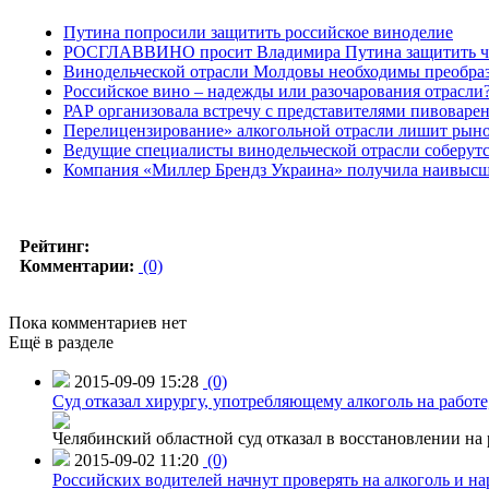
Путина попросили защитить российское виноделие
РОСГЛАВВИНО просит Владимира Путина защитить чес
Винодельческой отрасли Молдовы необходимы преобра
Российское вино – надежды или разочарования отрасли
РАР организовала встречу с представителями пивоваре
Перелицензирование» алкогольной отрасли лишит рыно
Ведущие специалисты винодельческой отрасли соберутс
Компания «Миллер Брендз Украина» получила наивысшу
Рейтинг:
Комментарии:
(0)
Пока комментариев нет
Ещё в разделе
2015-09-09 15:28
(0)
Суд отказал хирургу, употребляющему алкоголь на работе
Челябинский областной суд отказал в восстановлении на 
2015-09-02 11:20
(0)
Российских водителей начнут проверять на алкоголь и н