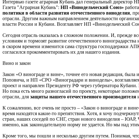
Интервью газете аграрная Кубань дал генеральный директор
Газета "Аграрная Кубань":
НП «Винодельческий Союз»
работа
политики в области развития отечественного виноделия
, п
отрасли. Другим важным направлением деятельности организац
власти России и Кубани. Возглавляет НП «Винодельческий Сою
Сегодня отрасль оказалась в сложном положении. И, прежде все
условиям и тормозят развитие отечественного виноградарства
в скором времени изменится сама структура господдержки АП
согласился прокомментировать их для нашего издания.
Вино и закон
Закон «О винограде и вине», точнее его новая редакция, был
Поповича, и НП «СРО «Виноградари и виноделы», возглавляе
проект и направлен Президенту РФ через губернатора Кубани. В
Но пока есть много разногласий по проекту, некоторые полож
отрасли, для
защиты нашего отечественного производителя
и
К сожалению, все очень не просто – «Закон о винограде и вине
время находятся какие-то препятствия. Хотя, я хочу подчеркну
стран, наших соседей по СНГ, стран нового виноделия – ЮАР, 
именно, как законодательную норму не удается. Но мы над этим 
Кроме того, мы пошли и несколько другим путем. Понимая, ч