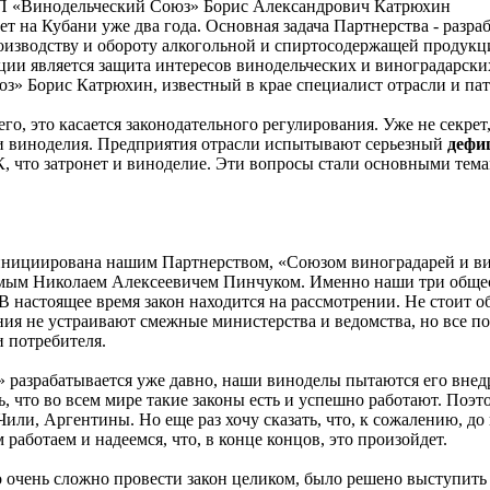
 НП «Винодельческий Союз» Борис Александрович Катрюхин
ет на Кубани уже два года. Основная задача Партнерства - разр
роизводству и обороту алкогольной и спиртосодержащей продук
ии является защита интересов винодельческих и виноградарски
з» Борис Катрюхин, известный в крае специалист отрасли и пат
го, это касается законодательного регулирования. Уже не секрет
 и виноделия. Предприятия отрасли испытывают серьезный
дефи
К, что затронет и виноделие. Эти вопросы стали основными те
а инициирована нашим Партнерством, «Союзом виноградарей и в
мым Николаем Алексеевичем Пинчуком. Именно наши три общес
 настоящее время закон находится на рассмотрении. Не стоит об
ения не устраивают смежные министерства и ведомства, но все 
 потребителя.
» разрабатывается уже давно, наши виноделы пытаются его внедри
ть, что во всем мире такие законы есть и успешно работают. По
Чили, Аргентины. Но еще раз хочу сказать, что, к сожалению, д
работаем и надеемся, что, в конце концов, это произойдет.
то очень сложно провести закон целиком, было решено выступи