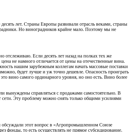
е десять лет. Страны Европы развивали отрасль веками, страны
оградники. Но виноградников крайне мало. Поэтому мы не
но отслеживаю. Если десять лет назад на полках тех же
 цена не намного отличается от цены на отечественные вина.
ожность нашим зарубежным коллегам начать массовые поставки
зможно, будет лучше и уж точно дешевле. Опасность проиграть
, это вино самого ординарного уровня, но оно есть. Вино более
тели вынуждены справляться с продажами самостоятельно. В
уют сети. Эту проблему можно снять только общими усилиями
Мы обсуждали этот вопрос в «Агропромышленном Союзе
рез фонды, то есть осуществлять не прямое субсидирование.