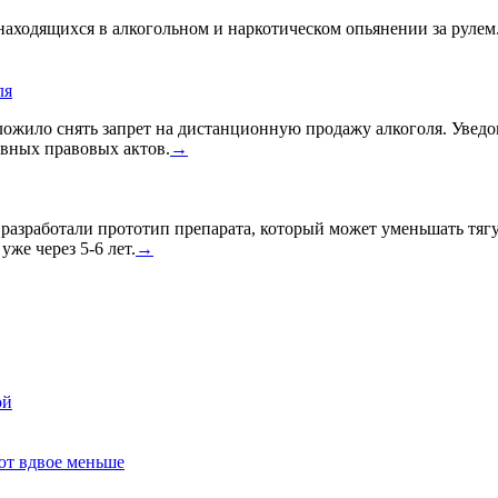
находящихся в алкогольном и наркотическом опьянении за рулем.
ля
жило снять запрет на дистанционную продажу алкоголя. Уведом
вных правовых актов.
→
азработали прототип препарата, который может уменьшать тягу к
уже через 5-6 лет.
→
ой
ют вдвое меньше