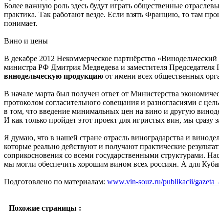
Более важную роль здесь будут играть общественные отраслевы
практика. Так работают везде. Если взять Францию, то там пр
понимает.
Вино и цены
В декабре 2012 Некоммерческое партнёрство «Винодельческий
министра РФ Дмитрия Медведева и заместителя Председателя 
винодельческую продукцию
от имени всех общественных орга
В начале марта был получен ответ от Министерства экономичес
протоколом согласительного совещания и разногласиями с цель
в том, что введение минимальных цен на вино и другую вино
И как только пройдет этот проект для игристых вин, мы сразу
Я думаю, что в нашей стране отрасль виноградарства и виноде
которые реально действуют и получают практические результат
соприкосновения со всеми государственными структурами. Нас 
мы могли обеспечить хорошим вином всех россиян. А для Куба
Подготовлено по материалам:
www.vin-souz.ru/publikacii/gazeta
Похожие страницы :