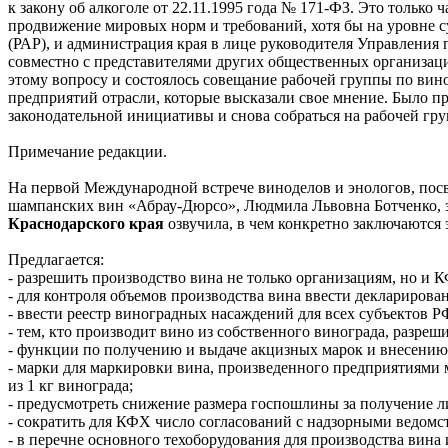
к закону об алкоголе от 22.11.1995 года № 171-ФЗ. Это только 
продвижение мировых норм и требований, хотя бы на уровне с
(РАР), и администрация края в лице руководителя Управления
совместно с представителями других общественных организаци
этому вопросу и состоялось совещание рабочей группы по вин
предприятий отрасли, которые высказали свое мнение. Было п
законодательной инициативы и снова собраться на рабочей груп
Примечание редакции.
На первой Международной встрече виноделов и энологов, посв
шампанских вин «Абрау-Дюрсо», Людмила Львовна Ботченко, 
Краснодарского края
озвучила, в чем конкретно заключаются 
Предлагается:
- разрешить производство вина не только организациям, но и К
- для контроля объемов производства вина ввести декларирова
- ввести реестр виноградных насаждений для всех субъектов Р
- тем, кто производит вино из собственного винограда, разреш
- функции по получению и выдаче акцизных марок и внесению
- марки для маркировки вина, произведенного предприятиями 
из 1 кг винограда;
- предусмотреть снижение размера госпошлины за получение л
- сократить для КФХ число согласований с надзорными ведом
- в перечне основного техоборудования для производства вина 