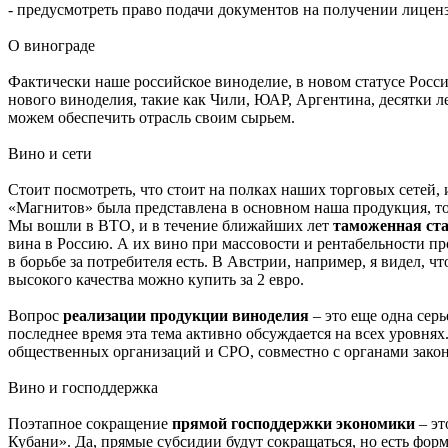
- предусмотреть право подачи документов на получении лицен
О винограде
Фактически наше российское виноделие, в новом статусе России
нового виноделия, такие как Чили, ЮАР, Аргентина, десятки л
можем обеспечить отрасль своим сырьем.
Вино и сети
Стоит посмотреть, что стоит на полках наших торговых сетей, 
«Магнитов» была представлена в основном наша продукция, то 
Мы вошли в ВТО, и в течение ближайших лет
таможенная ст
вина в Россию. А их вино при массовости и рентабельности пр
в борьбе за потребителя есть. В Австрии, например, я видел, ч
высокого качества можно купить за 2 евро.
Вопрос
реализации продукции виноделия
– это еще одна сер
последнее время эта тема активно обсуждается на всех уровня
общественных организаций и СРО, совместно с органами закон
Вино и господдержка
Поэтапное сокращение
прямой господдержки экономики
– эт
Кубани». Да, прямые субсидии будут сокращаться, но есть фор