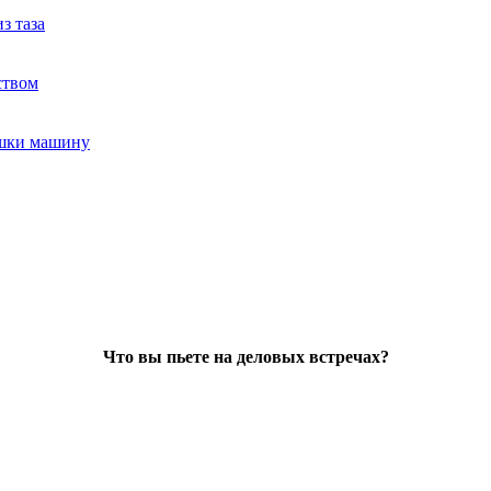
з таза
ством
ушки машину
Что вы пьете на деловых встречах?