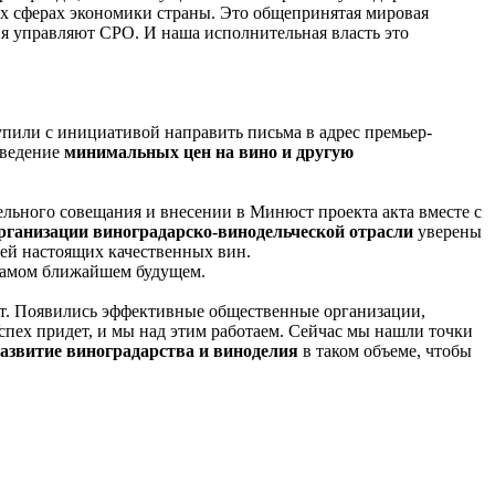
сех сферах экономики страны. Это общепринятая мировая
ия управляют СРО. И наша исполнительная власть это
пили с инициативой направить письма в адрес премьер-
введение
минимальных цен на вино и другую
ельного совещания и внесении в Минюст проекта акта вместе с
рганизации виноградарско-винодельческой отрасли
уверены
ей настоящих качественных вин.
в самом ближайшем будущем.
 лет. Появились эффективные общественные организации,
спех придет, и мы над этим работаем. Сейчас мы нашли точки
азвитие виноградарства и виноделия
в таком объеме, чтобы