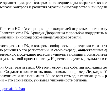
е организации, роль которых в последние годы возрастает во в
оцессами контроля и развития отрасли виноградарства и винодел
 Союз» и НО «Ассоциация производителей игристых вин» высту
Правительства РФ Аркадия Дворковича с просьбой поддержать 
низаций виноградарско-винодельческой отрасли.
кого развития РФ, в котором сообщалось о проведении согласит
ю решения о его регистрации. В свою очередь,
общественные о
дельческую продукцию позволит упрочить позиции производител
 запускаем свой проект по вину. Надеемся получить результаты 
лия будет развиваться. Об этом говорят все события последних
ы. Создаются новые шато, новые заводы, например, Лефкадия. У
слушают, и нас понимают. У нас всех есть одна главная цель –
р
ни – это архиважно, учитывая уникальность региона.
_agrarnaia_kuban