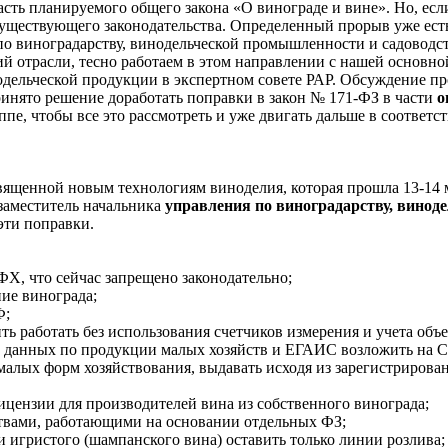
часть планируемого общего закона «О винограде и вине». Но, есл
уществующего законодательства. Определенный прорыв уже есть.
 по виноградарству, винодельческой промышленности и садовод
й отрасли, тесно работаем в этом направлении с нашей основно
одельческой продукции в экспертном совете РАР. Обсуждение пр
ринято решение доработать поправки в закон № 171-ФЗ в части
о
пе, чтобы все это рассмотреть и уже двигать дальше в соответс
ященной новым технологиям виноделия, которая прошла 13-14 м
заместитель начальника
управления по виноградарству, вино
эти поправки.
ФХ, что сейчас запрещено законодательно;
ние винограда;
Ф;
ить работать без использования счетчиков измерения и учета об
 данных по продукции малых хозяйств и ЕГАИС возложить на СР
малых форм хозяйствования, выдавать исходя из зарегистриров
ицензии для производителей вина из собственного винограда;
ствами, работающими на основании отдельных ФЗ;
и игристого (шампанского вина) оставить только линии розлива;