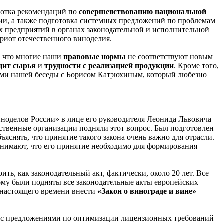
аботка рекомендаций по
совершенствованию национальной
ции, а также подготовка системных предложений по проблемам
х предприятий в органах законодательной и исполнительной
риот отечественного виноделия.
, что многие наши
правовые нормы
не соответствуют новым
цит сырья
и
трудности с реализацией продукции
. Кроме того,
мами нашей беседы с Борисом Катрюхиным, который любезно
иноделов России» в лице его руководителя Леонида Львовича
твенные организации подняли этот вопрос. Был подготовлен
ъяснять, что принятие такого закона очень важно для отрасли.
понимают, что его принятие необходимо для формирования
ть, как законодательный акт, фактически, около 20 лет. Все
этому были подняты все законодательные акты европейских
о настоящего времени внести
«Закон о винограде и вине»
ть с предложениями по оптимизации лицензионных требований