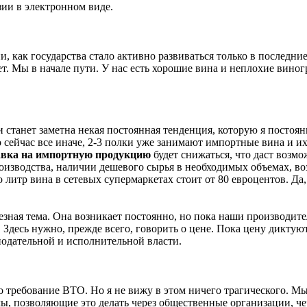
зии в электронном виде.
, как государства стало активно развиваться только в последни
ет. Мы в начале пути. У нас есть хорошие вина и неплохие вин
и станет заметна некая постоянная тенденция, которую я постоян
сейчас все иначе, 2-3 полки уже занимают импортные вина и их
авка на импортную продукцию
будет снижаться, что даст возм
оизводства, наличии дешевого сырья в необходимых объемах, во
то литр вина в сетевых супермаркетах стоит от 80 евроцентов. Да
ьезная тема. Она возникает постоянно, но пока наши производи
х. Здесь нужно, прежде всего, говорить о цене. Пока цену дикт
одательной и исполнительной власти.
о требование ВТО. Но я не вижу в этом ничего трагического. 
мы, позволяющие это делать через общественные организации, че